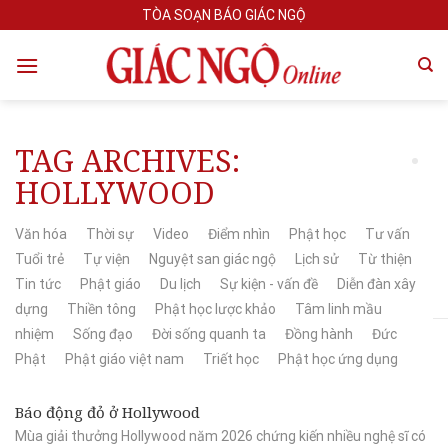
Skip
TÒA SOẠN BÁO GIÁC NGỘ
to
content
TAG ARCHIVES:
HOLLYWOOD
Văn hóa
Thời sự
Video
Điểm nhìn
Phật học
Tư vấn
Tuổi trẻ
Tự viện
Nguyệt san giác ngộ
Lịch sử
Từ thiện
Tin tức
Phật giáo
Du lịch
Sự kiện - vấn đề
Diễn đàn xây
dựng
Thiền tông
Phật học lược khảo
Tâm linh mầu
nhiệm
Sống đạo
Đời sống quanh ta
Đồng hành
Đức
Phật
Phật giáo việt nam
Triết học
Phật học ứng dụng
Báo động đỏ ở Hollywood
Mùa giải thưởng Hollywood năm 2026 chứng kiến nhiều nghệ sĩ có