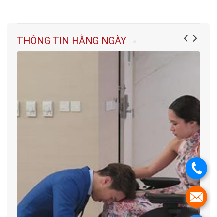
THÔNG TIN HẰNG NGÀY
.
.