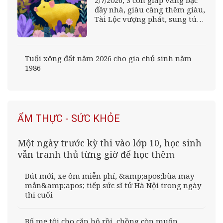
2/7/2026, 3 con giáp vàng bạc
đầy nhà, giàu càng thêm giàu,
Tài Lộc vượng phát, sung túc
không ai bằng
Tuổi xông đất năm 2026 cho gia chủ sinh năm
1986
ẨM THỰC - SỨC KHỎE
Một ngày trước kỳ thi vào lớp 10, học sinh
vẫn tranh thủ từng giờ để học thêm
Bút mới, xe ôm miễn phí, &amp;apos;bùa may
mắn&amp;apos; tiếp sức sĩ tử Hà Nội trong ngày
thi cuối
Bố mẹ tôi cho căn hộ rồi, chồng còn muốn