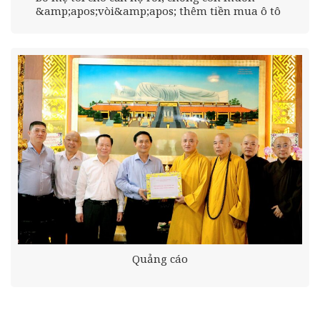
&amp;apos;vòi&amp;apos; thêm tiền mua ô tô
Quảng cáo