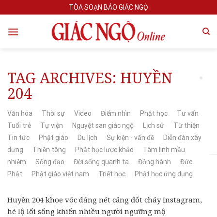
Skip
TÒA SOẠN BÁO GIÁC NGỘ
to
content
TAG ARCHIVES:
HUYỀN
204
Văn hóa
Thời sự
Video
Điểm nhìn
Phật học
Tư vấn
Tuổi trẻ
Tự viện
Nguyệt san giác ngộ
Lịch sử
Từ thiện
Tin tức
Phật giáo
Du lịch
Sự kiện - vấn đề
Diễn đàn xây
dựng
Thiền tông
Phật học lược khảo
Tâm linh mầu
nhiệm
Sống đạo
Đời sống quanh ta
Đồng hành
Đức
Phật
Phật giáo việt nam
Triết học
Phật học ứng dụng
Huyền 204 khoe vóc dáng nét căng đốt cháy Instagram,
hé lộ lối sống khiến nhiều người ngưỡng mộ