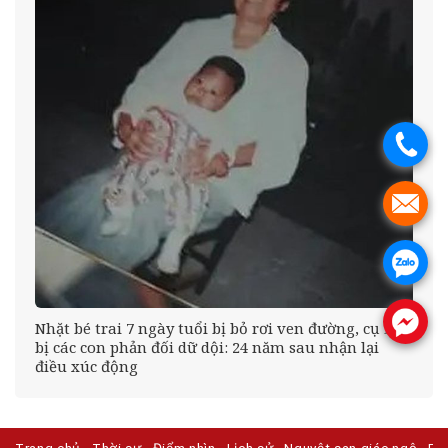
.
.
.
.
éo
Nhặt bé trai 7 ngày tuổi bị bỏ rơi ven đường, cụ bà
bị các con phản đối dữ dội: 24 năm sau nhận lại
điều xúc động
Trang chủ
Thời sự
Điểm nhìn
Lịch sử
Nguyệt san giác ngộ
Ph