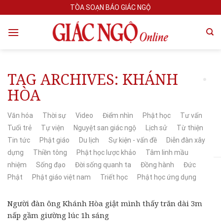
Skip
TÒA SOẠN BÁO GIÁC NGỘ
to
content
TAG ARCHIVES:
KHÁNH
HÒA
Văn hóa
Thời sự
Video
Điểm nhìn
Phật học
Tư vấn
Tuổi trẻ
Tự viện
Nguyệt san giác ngộ
Lịch sử
Từ thiện
Tin tức
Phật giáo
Du lịch
Sự kiện - vấn đề
Diễn đàn xây
dựng
Thiền tông
Phật học lược khảo
Tâm linh mầu
nhiệm
Sống đạo
Đời sống quanh ta
Đồng hành
Đức
Phật
Phật giáo việt nam
Triết học
Phật học ứng dụng
Người đàn ông Khánh Hòa giật mình thấy trăn dài 3m
nấp gầm giường lúc 1h sáng