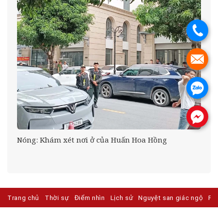
.
.
.
.
Nóng: Khám xét nơi ở của Huấn Hoa Hồng
Trang chủ
Thời sự
Điểm nhìn
Lịch sử
Nguyệt san giác ngộ
Ph