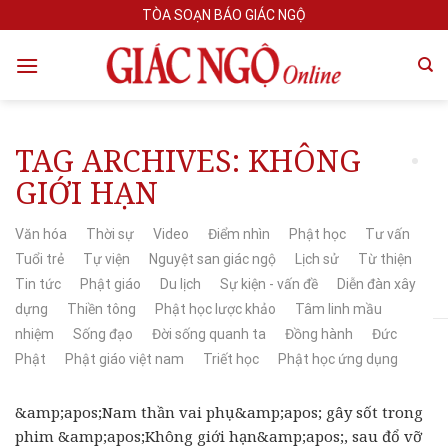
Skip
TÒA SOẠN BÁO GIÁC NGỘ
to
content
TAG ARCHIVES:
KHÔNG
GIỚI HẠN
Văn hóa
Thời sự
Video
Điểm nhìn
Phật học
Tư vấn
Tuổi trẻ
Tự viện
Nguyệt san giác ngộ
Lịch sử
Từ thiện
Tin tức
Phật giáo
Du lịch
Sự kiện - vấn đề
Diễn đàn xây
dựng
Thiền tông
Phật học lược khảo
Tâm linh mầu
nhiệm
Sống đạo
Đời sống quanh ta
Đồng hành
Đức
Phật
Phật giáo việt nam
Triết học
Phật học ứng dụng
&amp;apos;Nam thần vai phụ&amp;apos; gây sốt trong
phim &amp;apos;Không giới hạn&amp;apos;, sau đổ vỡ