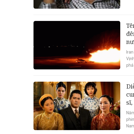
Tê
đê
nư
Ira
Vịnh
phá
Di
cu
sĩ
Năm
phim
Nam.