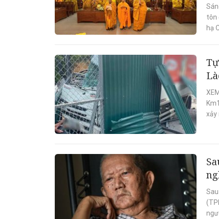
Sán
tôn
hạ 
Tự
Là
XEM
Km15
xảy 
Sa
ng
Sau
(TP
ngườ