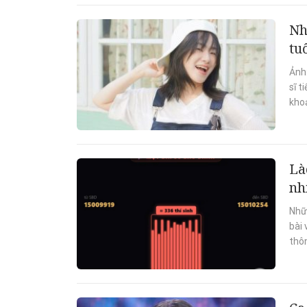
Nh
tu
Ảnh:
sĩ t
kho
Là
nh
Nhữn
bài 
thô