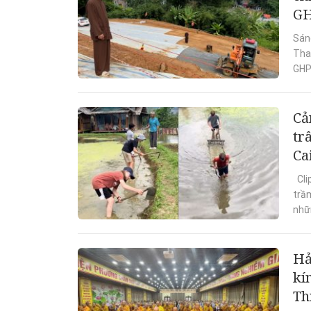
GH
Sán
Tha
GHPG
Cả
tr
Ca
Cli
trầ
nhữn
Hả
kí
Th