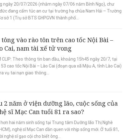
g ngày 20/07/2026 (nhằm ngày 07/06 năm Bính Ngọ), chư
 đức đang cấm túc an cư tại trường hạ chùa Nam Hải – Trường
Cơ sở 1 (Trụ sở BTS GHPGVN thành phố...
 tông vào rào tôn trên cao tốc Nội Bài –
o Cai, nam tài xế tử vong
 CLIP: Theo thông tin ban đầu, khoảng 15h45 ngày 20/7, tại
3 cao tốc Nội Bài – Lào Cai (đoạn qua xã Mậu A, tỉnh Lào Cai)
ra vụ tai nạn giao thông...
u 2 năm ở viện dưỡng lão, cuộc sống của
hệ sĩ Mạc Can tuổi 81 ra sao?
 hơn hai năm sinh sống tại Trung tâm Dưỡng lão Thị Nghè
HCM), nghệ sĩ Mạc Can dần quen với nhịp sống mới. Ở tuổi 81,
i nghệ sĩ gạo cội cho biết ông...