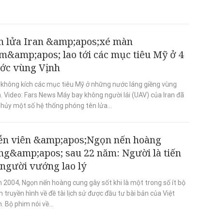
n lửa Iran &amp;apos;xé màn
m&amp;apos; lao tới các mục tiêu Mỹ ở 4
ớc vùng Vịnh
n không kích các mục tiêu Mỹ ở những nước láng giềng vùng
. Video: Fars News Máy bay không người lái (UAV) của Iran đã
 hủy một số hệ thống phóng tên lửa...
ễn viên &amp;apos;Ngọn nến hoàng
ng&amp;apos; sau 22 năm: Người là tiến
, người vướng lao lý
 2004, Ngọn nến hoàng cung gây sốt khi là một trong số ít bộ
 truyền hình về đề tài lịch sử được đầu tư bài bản của Việt
 Bộ phim nói về...