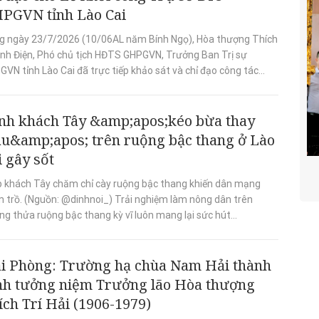
PGVN tỉnh Lào Cai
g ngày 23/7/2026 (10/06AL năm Bính Ngọ), Hòa thượng Thích
nh Điện, Phó chủ tịch HĐTS GHPGVN, Trưởng Ban Trị sự
VN tỉnh Lào Cai đã trực tiếp khảo sát và chỉ đạo công tác...
nh khách Tây &amp;apos;kéo bừa thay
âu&amp;apos; trên ruộng bậc thang ở Lào
i gây sốt
p khách Tây chăm chỉ cày ruộng bậc thang khiến dân mạng
m trồ. (Nguồn: @dinhnoi_) Trải nghiệm làm nông dân trên
g thửa ruộng bậc thang kỳ vĩ luôn mang lại sức hút...
i Phòng: Trường hạ chùa Nam Hải thành
nh tưởng niệm Trưởng lão Hòa thượng
ích Trí Hải (1906-1979)