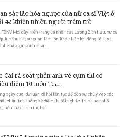
an sắc lão hóa ngược của nữ ca sĩ Việt ở
ổi 42 khiến nhiều người trầm trồ
 FBNV. Mới đây, trên trang cá nhân của Lương Bích Hữu, nữ ca
iếp tục thu hút sự quan tâm lớn từ dư luận khi đăng tải loạt
ảnh khắc cận cảnh nhan...
o Cai rà soát phản ánh về cụm thi có
iều điểm 10 môn Toán
g ngày qua, dư luận xã hội liên tục đổ dồn sự chú ý vào các
viết phân tích thống kê điểm thi tốt nghiệp Trung học phổ
ng năm nay. Trên một số...