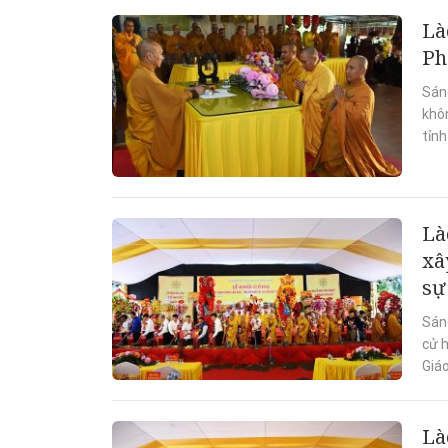
Là
Ph
Sán
khô
tỉnh
Là
xâ
sự
Sán
cử 
Giáo
Là