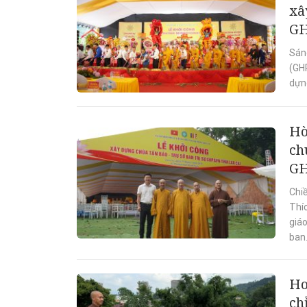
xâ
GH
Sán
(GH
dựng
Hò
ch
GH
Chi
Thí
giá
ban.
Ho
ch