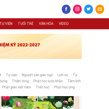
TỰ VIỆN
TUỔI TRẺ
VĂN HÓA
VIDEO
ẻ
Tự viện
Nguyệt san giác ngộ
Lịch sử
Từ
 dựng
Thiền tông
Phật học lược khảo
Tâm linh
Phật giáo việt nam
Triết học
Phật học ứng