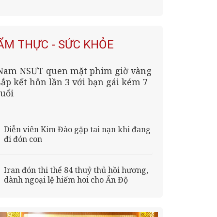
ẨM THỰC - SỨC KHỎE
Nam NSƯT quen mặt phim giờ vàng
sắp kết hôn lần 3 với bạn gái kém 7
tuổi
Diễn viên Kim Đào gặp tai nạn khi đang
đi đón con
Iran đón thi thể 84 thuỷ thủ hồi hương,
dành ngoại lệ hiếm hoi cho Ấn Độ