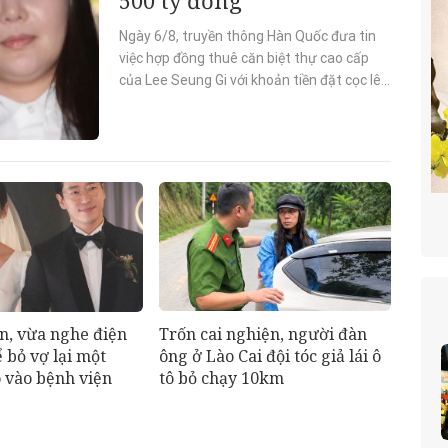
Ngày 6/8, truyền thông Hàn Quốc đưa tin
việc hợp đồng thuê căn biệt thự cao cấp
của Lee Seung Gi với khoản tiền đặt cọc lên
tới 10,5 tỷ won (gần 200 tỷ đồng)...
Trốn cai nghiện, người đàn
n, vừa nghe điện
ông ở Lào Cai đội tóc giả lái ô
ể bỏ vợ lại một
tô bỏ chạy 10km
 vào bệnh viện