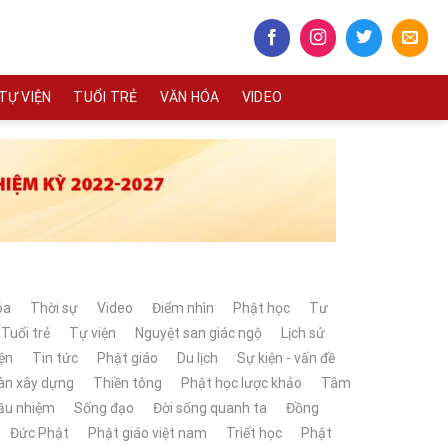
TỰ VIỆN
TUỔI TRẺ
VĂN HÓA
VIDEO
óa
Thời sự
Video
Điểm nhìn
Phật học
Tư
Tuổi trẻ
Tự viện
Nguyệt san giác ngộ
Lịch sử
ện
Tin tức
Phật giáo
Du lịch
Sự kiện - vấn đề
àn xây dựng
Thiền tông
Phật học lược khảo
Tâm
mầu nhiệm
Sống đạo
Đời sống quanh ta
Đồng
Đức Phật
Phật giáo việt nam
Triết học
Phật