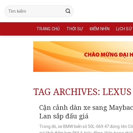
Skip
to
content
TRANG CHỦ
THỜI SỰ
ĐIỂM NHÌN
LỊCH SỬ
TAG ARCHIVES:
LEXUS
Cận cảnh dàn xe sang Mayba
Lan sắp đấu giá
Trong đó, xe BMW biển số 50L-069.47 đứng tên C
giá khởi điểm hơn 966,6 triệu đồng. Hiện trạng chiếc