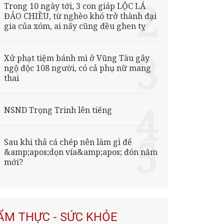
Trong 10 ngày tới, 3 con giáp LỘC LÁ
ĐẢO CHIỀU, từ nghèo khó trở thành đại
gia của xóm, ai nấy cũng đều ghen tỵ
Xử phạt tiệm bánh mì ở Vũng Tàu gây
ngộ độc 108 người, có cả phụ nữ mang
thai
NSND Trọng Trinh lên tiếng
Sau khi thả cá chép nên làm gì để
&amp;apos;dọn vía&amp;apos; đón năm
mới?
ẨM THỰC - SỨC KHỎE