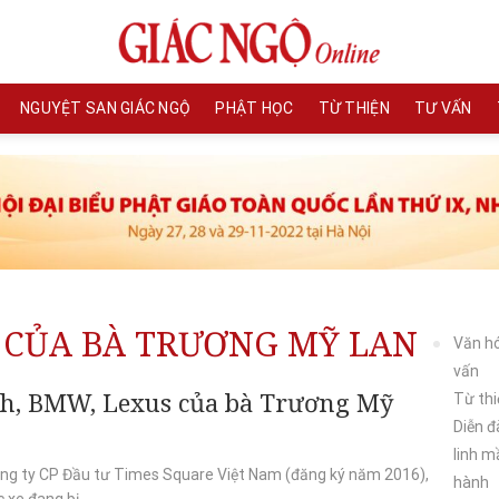
NGUYỆT SAN GIÁC NGỘ
PHẬT HỌC
TỪ THIỆN
TƯ VẤN
 CỦA BÀ TRƯƠNG MỸ LAN
Văn h
vấn
ch, BMW, Lexus của bà Trương Mỹ
Từ thi
Diễn đ
linh 
ông ty CP Đầu tư Times Square Việt Nam (đăng ký năm 2016),
hành
 xe đang bị...