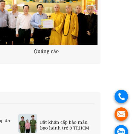
Quảng cáo
.
.
ập dã
Bắt khẩn cấp bảo mẫu
bạo hành trẻ ở TP.HCM
.