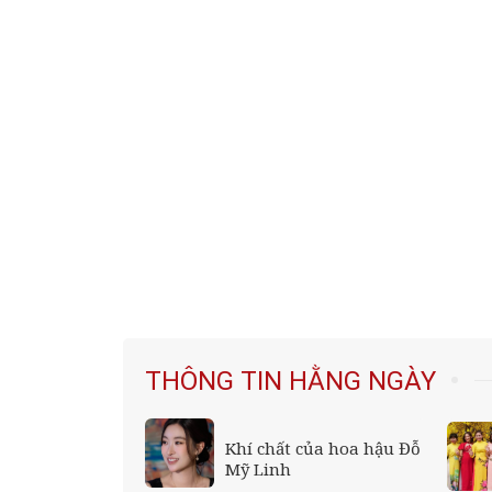
THÔNG TIN HẰNG NGÀY
g của
Khí chất của hoa hậu Đỗ
s;đả nữ màn
Mỹ Linh
&amp;apos; khi