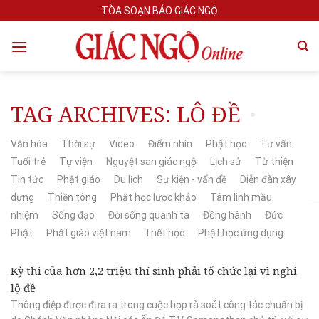
Skip
TÒA SOẠN BÁO GIÁC NGỘ
to
content
TAG ARCHIVES:
LÔ ĐỀ
Văn hóa
Thời sự
Video
Điểm nhìn
Phật học
Tư vấn
Tuổi trẻ
Tự viện
Nguyệt san giác ngộ
Lịch sử
Từ thiện
Tin tức
Phật giáo
Du lịch
Sự kiện - vấn đề
Diễn đàn xây
dựng
Thiền tông
Phật học lược khảo
Tâm linh mầu
nhiệm
Sống đạo
Đời sống quanh ta
Đồng hành
Đức
Phật
Phật giáo việt nam
Triết học
Phật học ứng dụng
Kỳ thi của hơn 2,2 triệu thí sinh phải tổ chức lại vì nghi
lộ đề
Thông điệp được đưa ra trong cuộc họp rà soát công tác chuẩn bị