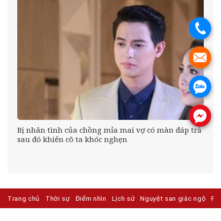
.
.
.
.
n
Bị nhân tình của chồng mỉa mai vợ có màn đáp trả
sau đó khiến cô ta khóc nghẹn
Trang chủ
Thời sự
Điểm nhìn
Lịch sử
Nguyệt san giác ngộ
Ph