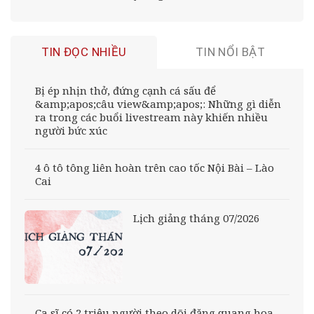
TIN ĐỌC NHIỀU
TIN NỔI BẬT
Bị ép nhịn thở, đứng cạnh cá sấu để
&amp;apos;câu view&amp;apos;: Những gì diễn
ra trong các buổi livestream này khiến nhiều
người bức xúc
4 ô tô tông liên hoàn trên cao tốc Nội Bài – Lào
Cai
Lịch giảng tháng 07/2026
Ca sĩ có 2 triệu người theo dõi đăng quang hoa