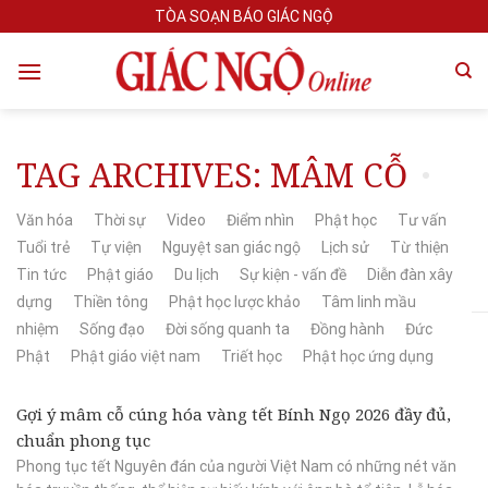
Skip
TÒA SOẠN BÁO GIÁC NGỘ
to
content
TAG ARCHIVES:
MÂM CỖ
Văn hóa
Thời sự
Video
Điểm nhìn
Phật học
Tư vấn
Tuổi trẻ
Tự viện
Nguyệt san giác ngộ
Lịch sử
Từ thiện
Tin tức
Phật giáo
Du lịch
Sự kiện - vấn đề
Diễn đàn xây
dựng
Thiền tông
Phật học lược khảo
Tâm linh mầu
nhiệm
Sống đạo
Đời sống quanh ta
Đồng hành
Đức
Phật
Phật giáo việt nam
Triết học
Phật học ứng dụng
Gợi ý mâm cỗ cúng hóa vàng tết Bính Ngọ 2026 đầy đủ,
chuẩn phong tục
Phong tục tết Nguyên đán của người Việt Nam có những nét văn