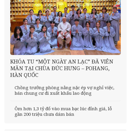
KHÓA TU “MỘT NGÀY AN LẠC” ĐÃ VIÊN
MÃN TẠI CHÙA ĐỨC HƯNG – POHANG,
HÀN QUỐC
Chồng trưởng phòng nằng nặc ép vợ nghỉ việc,
bán chung cư đi xuất khẩu lao động
Ôm hơn 1,3 tỷ đổ vào mua bạc lúc đỉnh giá, lỗ
gần 200 triệu chưa dám bán