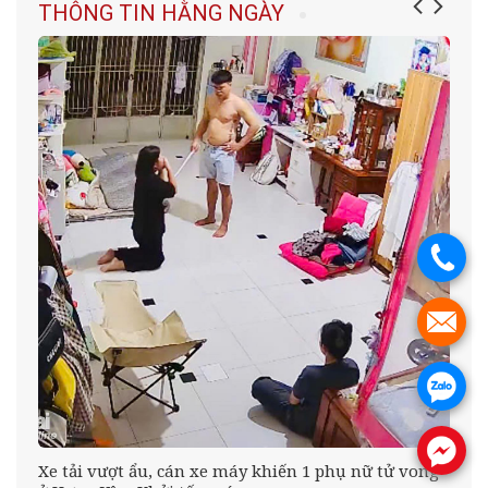
THÔNG TIN HẰNG NGÀY
.
.
.
.
Xe tải vượt ẩu, cán xe máy khiến 1 phụ nữ tử vong