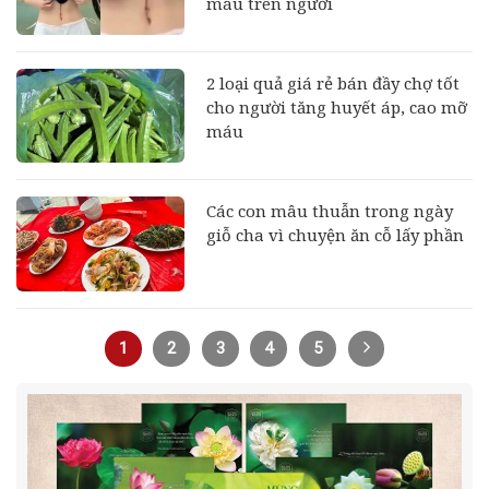
máu trên người
2 loại quả giá rẻ bán đầy chợ tốt
cho người tăng huyết áp, cao mỡ
máu
Các con mâu thuẫn trong ngày
giỗ cha vì chuyện ăn cỗ lấy phần
1
2
3
4
5