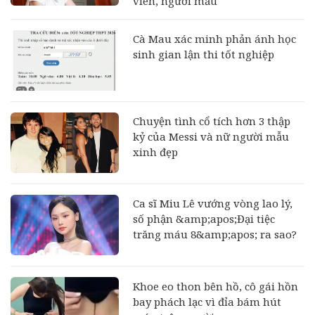
viên, người mẫu
Cà Mau xác minh phản ánh học
sinh gian lận thi tốt nghiệp
Chuyện tình cổ tích hơn 3 thập
kỷ của Messi và nữ người mẫu
xinh đẹp
Ca sĩ Miu Lê vướng vòng lao lý,
số phận &amp;apos;Đại tiệc
trăng máu 8&amp;apos; ra sao?
Khoe eo thon bên hồ, cô gái hồn
bay phách lạc vì đỉa bám hút