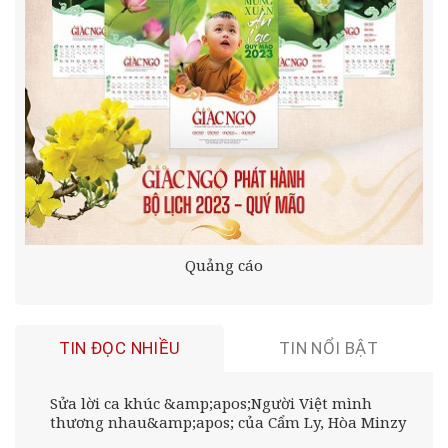
Quảng cáo
TIN ĐỌC NHIỀU
TIN NỔI BẬT
Sửa lời ca khúc &amp;apos;Người Việt mình
thương nhau&amp;apos; của Cẩm Ly, Hòa Minzy