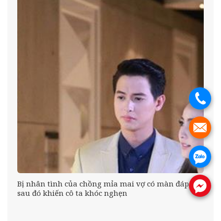
.
.
.
n
Bị nhân tình của chồng mỉa mai vợ có màn đáp trả
.
sau đó khiến cô ta khóc nghẹn