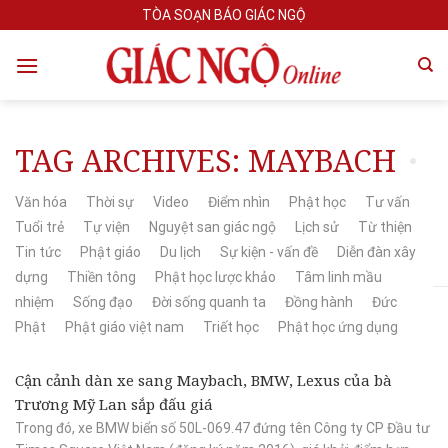
Skip
TÒA SOẠN BÁO GIÁC NGỘ
to
content
TAG ARCHIVES:
MAYBACH
Văn hóa
Thời sự
Video
Điểm nhìn
Phật học
Tư vấn
Tuổi trẻ
Tự viện
Nguyệt san giác ngộ
Lịch sử
Từ thiện
Tin tức
Phật giáo
Du lịch
Sự kiện - vấn đề
Diễn đàn xây
dựng
Thiền tông
Phật học lược khảo
Tâm linh mầu
nhiệm
Sống đạo
Đời sống quanh ta
Đồng hành
Đức
Phật
Phật giáo việt nam
Triết học
Phật học ứng dụng
Cận cảnh dàn xe sang Maybach, BMW, Lexus của bà
Trương Mỹ Lan sắp đấu giá
Trong đó, xe BMW biển số 50L-069.47 đứng tên Công ty CP Đầu tư