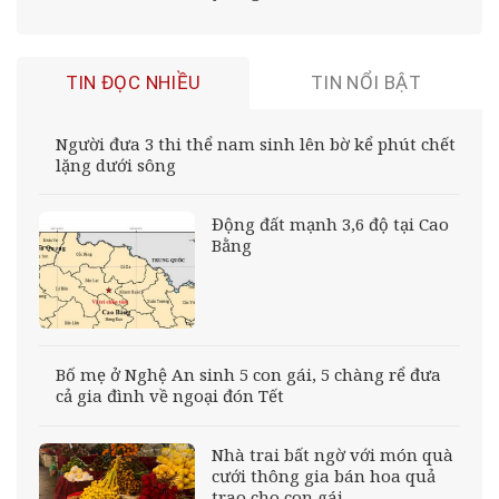
TIN ĐỌC NHIỀU
TIN NỔI BẬT
Người đưa 3 thi thể nam sinh lên bờ kể phút chết
lặng dưới sông
Động đất mạnh 3,6 độ tại Cao
Bằng
Bố mẹ ở Nghệ An sinh 5 con gái, 5 chàng rể đưa
cả gia đình về ngoại đón Tết
Nhà trai bất ngờ với món quà
cưới thông gia bán hoa quả
trao cho con gái