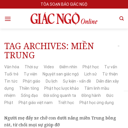
Skip
TÒA SOẠN BÁO GIÁC NGỘ
to
content
TAG ARCHIVES:
MIỀN
TRUNG
Văn hóa
Thời sự
Video
Điểm nhìn
Phật học
Tư vấn
Tuổi trẻ
Tự viện
Nguyệt san giác ngộ
Lịch sử
Từ thiện
Tin tức
Phật giáo
Du lịch
Sự kiện - vấn đề
Diễn đàn xây
dựng
Thiền tông
Phật học lược khảo
Tâm linh mầu
nhiệm
Sống đạo
Đời sống quanh ta
Đồng hành
Đức
Phật
Phật giáo việt nam
Triết học
Phật học ứng dụng
Người mẹ đẩy xe chở con dưới nắng miền Trung bỏng
rát, từ chối mọi sự giúp đỡ