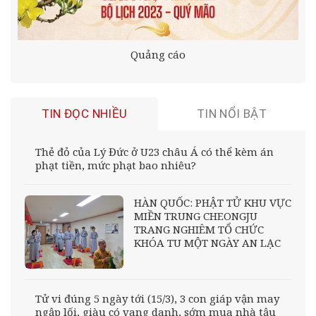
Quảng cáo
TIN ĐỌC NHIỀU
TIN NỔI BẬT
Thẻ đỏ của Lý Đức ở U23 châu Á có thể kèm án
phạt tiền, mức phạt bao nhiêu?
HÀN QUỐC: PHẬT TỬ KHU VỰC
MIỀN TRUNG CHEONGJU
TRANG NGHIÊM TỔ CHỨC
KHÓA TU MỘT NGÀY AN LẠC
Tử vi đúng 5 ngày tới (15/3), 3 con giáp vận may
ngập lối, giàu có vang danh, sớm mua nhà tậu