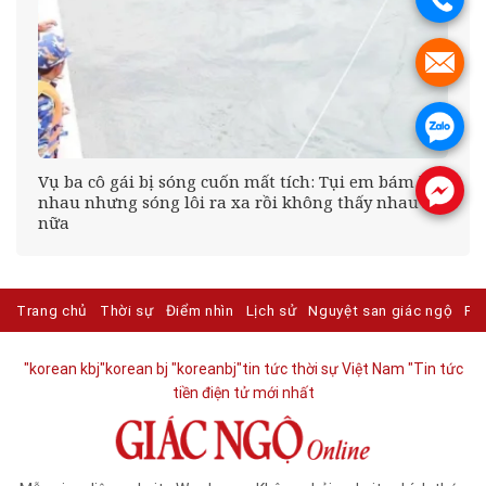
.
.
Vụ ba cô gái bị sóng cuốn mất tích: Tụi em bám lấy
.
nhau nhưng sóng lôi ra xa rồi không thấy nhau
nữa
Trang chủ
Thời sự
Điểm nhìn
Lịch sử
Nguyệt san giác ngộ
Ph
"korean kbj​
"korean bj
"koreanbj​
"tin tức thời sự Việt Nam
"Tin tức
tiền điện tử mới nhất​