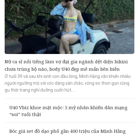
Nữ ca sĩ nổi tiếng làm vợ đại gia ngành dệt diện bikini
chưa trùng bộ nào, body U40 đẹp mê mẩn bên biển
Ở tuổi 39 và sau khi sinh con đầu lòng, Minh Hằng vẫn khiến nhiều
người ngưỡng mộ với vóc dáng săn chắc, vòng eo thon gọn cùng
gu thời trang nghỉ dưỡng cuốn hút....
U40 Vbiz khoe mặt mộc: 5 mỹ nhân khiến dân mạng
“soi” tuổi thật
Bóc giá set đồ dạo phố gần 400 triệu của Minh Hằng