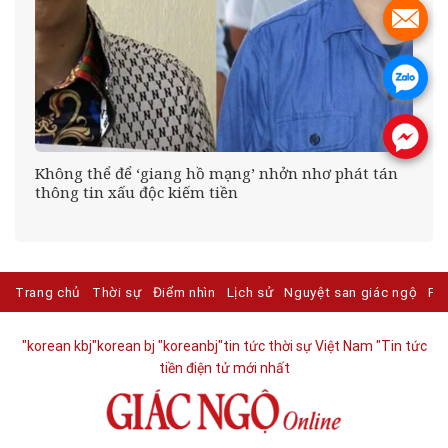
.
.
.
Không thể để ‘giang hồ mạng’ nhởn nhơ phát tán
thông tin xấu độc kiếm tiền
Trang chủ
Thời sự
Điểm nhìn
Lịch sử
Nguyệt san giác ngộ
Ph
"korean kbj​
"korean bj
"koreanbj​
"tin tức thời sự Việt Nam
"Tin tức
tiền điện tử mới nhất​