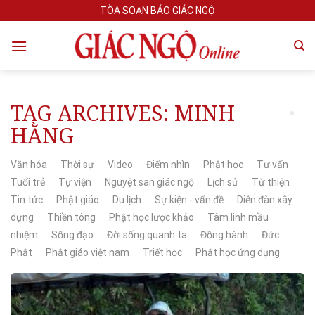
Skip
TÒA SOẠN BÁO GIÁC NGỘ
to
content
TAG ARCHIVES:
MINH
HẰNG
Văn hóa
Thời sự
Video
Điểm nhìn
Phật học
Tư vấn
Tuổi trẻ
Tự viện
Nguyệt san giác ngộ
Lịch sử
Từ thiện
Tin tức
Phật giáo
Du lịch
Sự kiện - vấn đề
Diễn đàn xây
dựng
Thiền tông
Phật học lược khảo
Tâm linh mầu
nhiệm
Sống đạo
Đời sống quanh ta
Đồng hành
Đức
Phật
Phật giáo việt nam
Triết học
Phật học ứng dụng