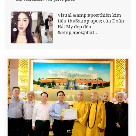
Visual &amp;apos;thiên kim
tiểu thư&amp;apos; của Doãn
Hải My đẹp đến
&amp;apos;phát
sáng&amp;apos; khiến Đoàn
Văn Hậu mê mẩn