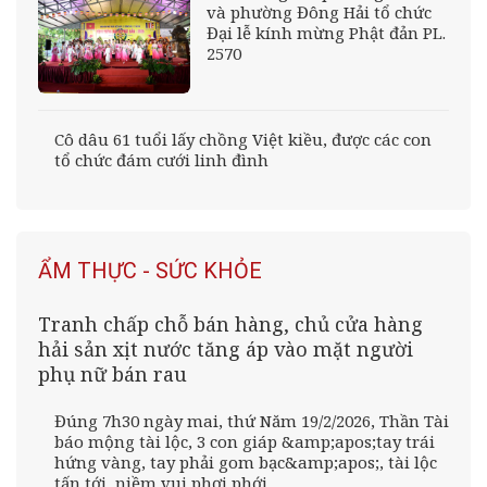
và phường Đông Hải tổ chức
Đại lễ kính mừng Phật đản PL.
2570
Cô dâu 61 tuổi lấy chồng Việt kiều, được các con
tổ chức đám cưới linh đình
ẨM THỰC - SỨC KHỎE
Tranh chấp chỗ bán hàng, chủ cửa hàng
hải sản xịt nước tăng áp vào mặt người
phụ nữ bán rau
Đúng 7h30 ngày mai, thứ Năm 19/2/2026, Thần Tài
báo mộng tài lộc, 3 con giáp &amp;apos;tay trái
hứng vàng, tay phải gom bạc&amp;apos;, tài lộc
tấn tới, niềm vui phơi phới