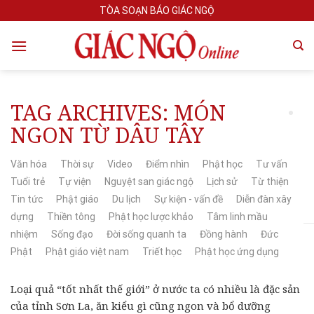
Skip
TÒA SOẠN BÁO GIÁC NGỘ
to
content
TAG ARCHIVES:
MÓN
NGON TỪ DÂU TÂY
Văn hóa
Thời sự
Video
Điểm nhìn
Phật học
Tư vấn
Tuổi trẻ
Tự viện
Nguyệt san giác ngộ
Lịch sử
Từ thiện
Tin tức
Phật giáo
Du lịch
Sự kiện - vấn đề
Diễn đàn xây
dựng
Thiền tông
Phật học lược khảo
Tâm linh mầu
nhiệm
Sống đạo
Đời sống quanh ta
Đồng hành
Đức
Phật
Phật giáo việt nam
Triết học
Phật học ứng dụng
Loại quả “tốt nhất thế giới” ở nước ta có nhiều là đặc sản
của tỉnh Sơn La, ăn kiểu gì cũng ngon và bổ dưỡng