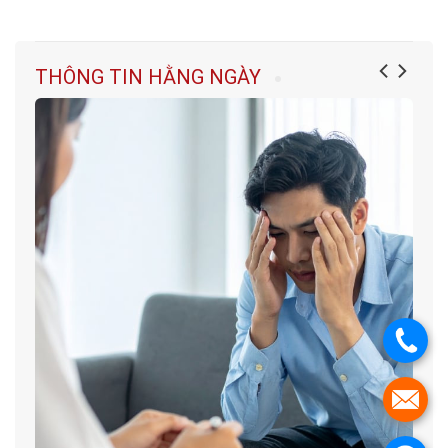
THÔNG TIN HẰNG NGÀY
.
.