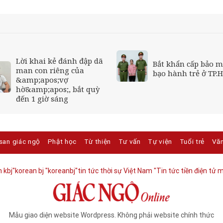
Lời khai kẻ đánh đập dã
Bắt khẩn cấp bảo 
man con riêng của
bạo hành trẻ ở TP.
&amp;apos;vợ
hờ&amp;apos;, bắt quỳ
đến 1 giờ sáng
san giác ngộ
Phật học
Từ thiện
Tư vấn
Tự viện
Tuổi trẻ
Vă
 kbj​
"korean bj
"koreanbj​
"tin tức thời sự Việt Nam
"Tin tức tiền điện tử m
Mẫu giao diện website Wordpress. Không phải website chính thức