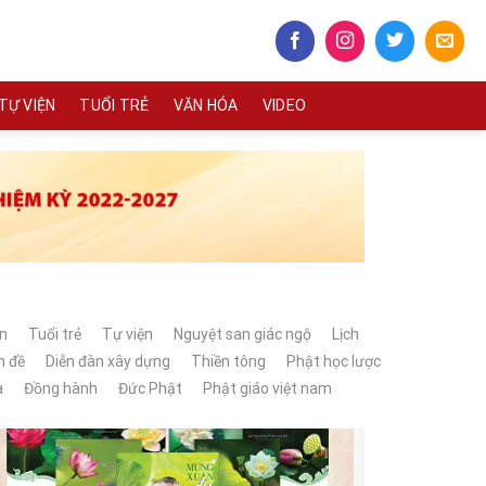
TỰ VIỆN
TUỔI TRẺ
VĂN HÓA
VIDEO
n
Tuổi trẻ
Tự viện
Nguyệt san giác ngộ
Lịch
n đề
Diễn đàn xây dựng
Thiền tông
Phật học lược
a
Đồng hành
Đức Phật
Phật giáo việt nam