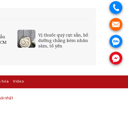
.
.
Vị thuốc quý cực sẵn, bổ
mẫu
dưỡng chẳng kém nhân
.
HCM
sâm, tổ yến
.
n hóa
Video
ới nhất​