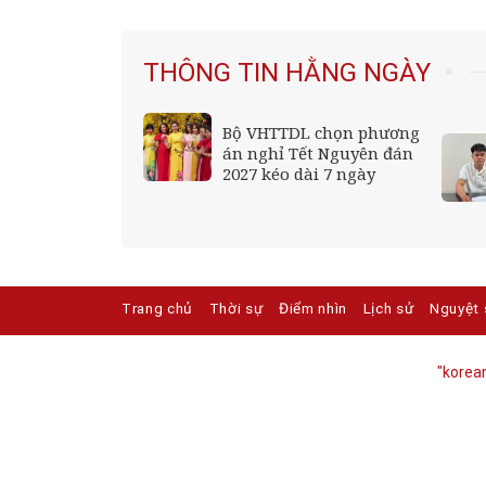
THÔNG TIN HẰNG NGÀY
gây tranh cãi
Bộ VHTTDL chọn phương
thu là vị
án nghỉ Tết Nguyên đán
ng y học cổ
2027 kéo dài 7 ngày
Trang chủ
Thời sự
Điểm nhìn
Lịch sử
Nguyệt 
"korean