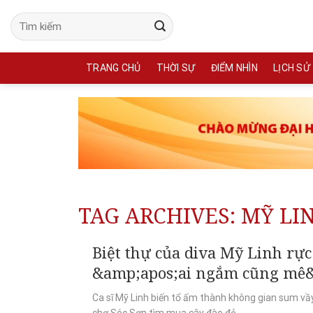
Skip
to
content
TRANG CHỦ
THỜI SỰ
ĐIỂM NHÌN
LỊCH SỬ
TAG ARCHIVES:
MỸ LI
Biệt thự của diva Mỹ Linh rự
&amp;apos;ai ngắm cũng mê
Ca sĩ Mỹ Linh biến tổ ấm thành không gian sum vầy
chợ Sóc Sơn tìm mua cây đào đỏ...