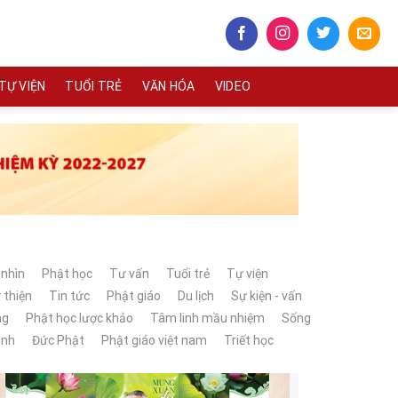
TỰ VIỆN
TUỔI TRẺ
VĂN HÓA
VIDEO
 nhìn
Phật học
Tư vấn
Tuổi trẻ
Tự viện
 thiện
Tin tức
Phật giáo
Du lịch
Sự kiện - vấn
ng
Phật học lược khảo
Tâm linh mầu nhiệm
Sống
ành
Đức Phật
Phật giáo việt nam
Triết học