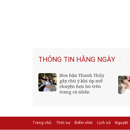
THÔNG TIN HẰNG NGÀY
n gây chú ý của
Hoa hậu Thanh Thủy
os;Huấn Hoa
gây chú ý khi úp mở
;apos; trước
chuyện hẹn hò trên
n bố tạm dừng
trang cá nhân
hội
Trang chủ
Thời sự
Điểm nhìn
Lịch sử
Nguyệt 