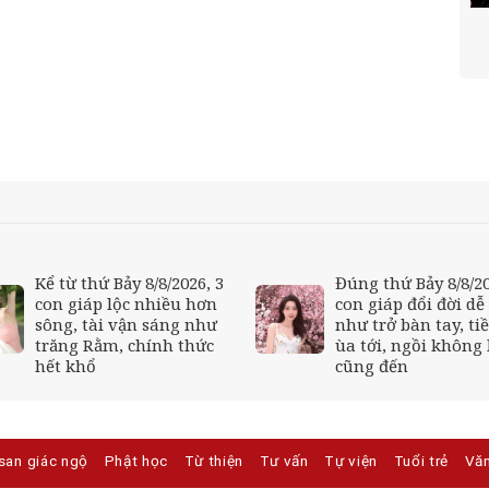
Kể từ thứ Bảy 8/8/2026, 3
Đúng thứ Bảy 8/8/20
con giáp lộc nhiều hơn
con giáp đổi đời dễ
sông, tài vận sáng như
như trở bàn tay, tiề
trăng Rằm, chính thức
ùa tới, ngồi không 
hết khổ
cũng đến
san giác ngộ
Phật học
Từ thiện
Tư vấn
Tự viện
Tuổi trẻ
Vă