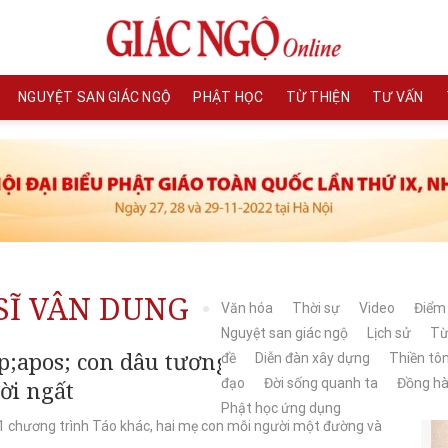
NGUYỆT SAN GIÁC NGỘ
PHẬT HỌC
TỪ THIỆN
TƯ VẤN
SĨ VÂN DUNG
Văn hóa
Thời sự
Video
Điểm
Nguyệt san giác ngộ
Lịch sử
Từ
pos; con dâu tương lai của nghệ sĩ
đề
Diễn đàn xây dựng
Thiền tô
đạo
Đời sống quanh ta
Đồng h
ời ngất
Phật học ứng dụng
 chương trình Táo khác, hai mẹ con mỗi người một đường và
..