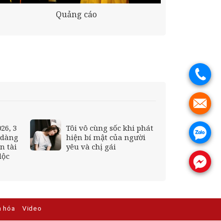
Quảng cáo
.
.
26, 3
Tôi vô cùng sốc khi phát
.
 dàng
hiện bí mật của người
n tài
yêu và chị gái
lộc
.
n hóa
Video