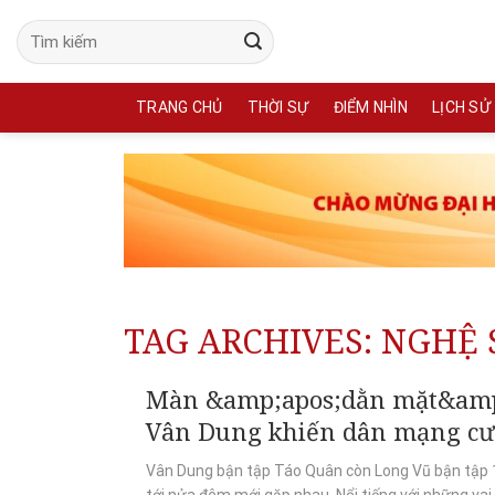
Skip
to
content
TRANG CHỦ
THỜI SỰ
ĐIỂM NHÌN
LỊCH SỬ
TAG ARCHIVES:
NGHỆ 
Màn &amp;apos;dằn mặt&amp;a
Vân Dung khiến dân mạng cư
Vân Dung bận tập Táo Quân còn Long Vũ bận tập 1
tới nửa đêm mới gặp nhau. Nổi tiếng với những vai.