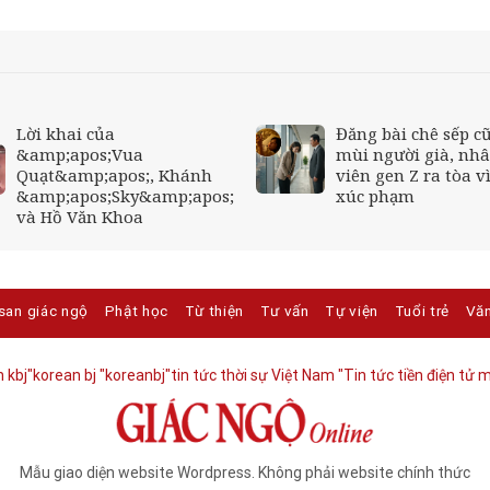
Lời khai của
Đăng bài chê sếp cũ
&amp;apos;Vua
mùi người già, nh
Quạt&amp;apos;, Khánh
viên gen Z ra tòa vì
&amp;apos;Sky&amp;apos;
xúc phạm
và Hồ Văn Khoa
san giác ngộ
Phật học
Từ thiện
Tư vấn
Tự viện
Tuổi trẻ
Vă
 kbj​
"korean bj
"koreanbj​
"tin tức thời sự Việt Nam
"Tin tức tiền điện tử m
Mẫu giao diện website Wordpress. Không phải website chính thức