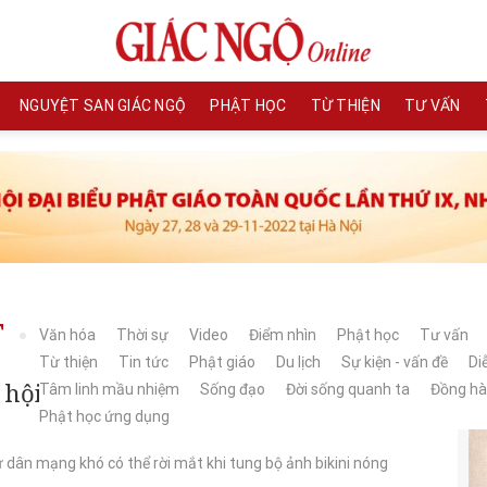
NGUYỆT SAN GIÁC NGỘ
PHẬT HỌC
TỪ THIỆN
TƯ VẤN
T
Văn hóa
Thời sự
Video
Điểm nhìn
Phật học
Tư vấn
Từ thiện
Tin tức
Phật giáo
Du lịch
Sự kiện - vấn đề
Di
ội với bộ ảnh bikini táo bạo, body
Tâm linh mầu nhiệm
Sống đạo
Đời sống quanh ta
Đồng h
Phật học ứng dụng
 dân mạng khó có thể rời mắt khi tung bộ ảnh bikini nóng