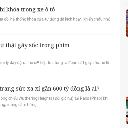
bị khóa trong xe ô tô
ua đồ, hệ thống khóa cửa tự động đã kích hoạt, khiến cháu nhỏ
sự thật gây sốc trong phim
 lý dày dặn, Thỏ ơi!! tiếp tục tung ra đoạn cắt gây sốc, hé lộ
trang sức xa xỉ gần 600 tỷ đồng là ai?
g chiếu Wuthering Heights (Đồi gió hú) tại Paris (Pháp) khi
iêng, mang cảm hứng...