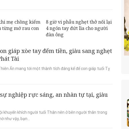
khi mẹ chồng kiểm
8 giờ vi phẫu nghẹt thở nối lại
êu từng mớ rau con
4 ngón tay đứt lìa cho người
đàn ông
con giáp xòe tay đếm tiền, giàu sang nghẹt
hát Tài
Thiên Ấn mang tới một thành tích đáng kể để con giáp tuổi Tỵ
 sự nghiệp rực sáng, an nhàn tự tại, giàu
ội khuyến khích người tuổi Thân nên ở bên người thân trong
ờ như vậy, bạn...