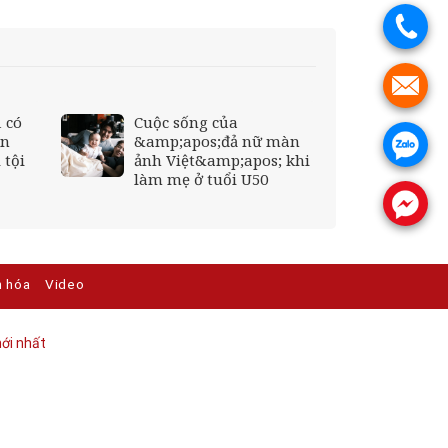
.
.
 có
Cuộc sống của
ân
&amp;apos;đả nữ màn
.
 tội
ảnh Việt&amp;apos; khi
làm mẹ ở tuổi U50
.
n hóa
Video
ới nhất​