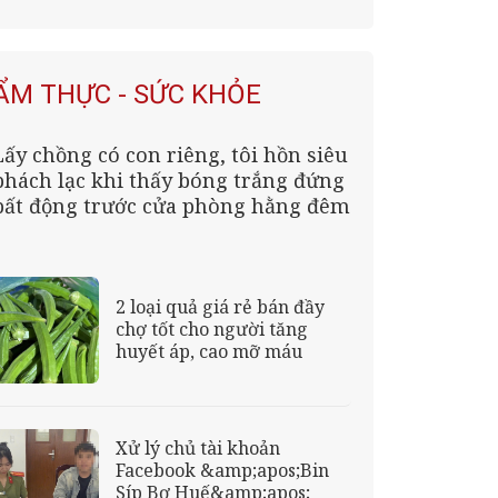
ngày truyền thống
ẨM THỰC - SỨC KHỎE
Lấy chồng có con riêng, tôi hồn siêu
phách lạc khi thấy bóng trắng đứng
bất động trước cửa phòng hằng đêm
2 loại quả giá rẻ bán đầy
chợ tốt cho người tăng
huyết áp, cao mỡ máu
Xử lý chủ tài khoản
Facebook &amp;apos;Bin
Síp Bơ Huế&amp;apos;