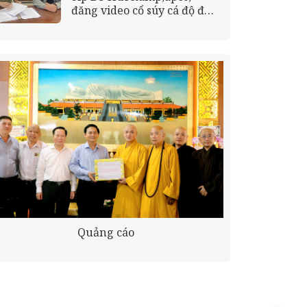
đăng video cổ súy cá độ đá
bóng
Quảng cáo