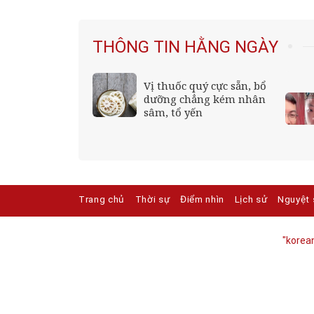
THÔNG TIN HẰNG NGÀY
 của bảo mẫu
Vị thuốc quý cực sẵn, bổ
hai cháu bé 2
dưỡng chẳng kém nhân
rường mầm non
sâm, tổ yến
M
Trang chủ
Thời sự
Điểm nhìn
Lịch sử
Nguyệt 
"korean