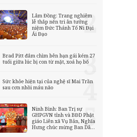
Lâm Đồng: Trang nghiêm
lễ thắp nến tri ân tưởng
niệm Đức Thánh Tổ Ni Đại
Ái Đạo
Brad Pitt đắm chìm bên bạn gái kém 27
tuổi giữa lúc bị con từ mặt, xoá họ bố
Sức khỏe hiện tại của nghệ sĩ Mai Trần
sau cơn nhồi máu não
Ninh Bình: Ban Trị sự
GHPGVN tỉnh và BĐD Phật
giáo Liên xã Vụ Bản, Nghĩa
Hưng chúc mừng Ban Dân
tộc và Tôn giáo tỉnh nhân