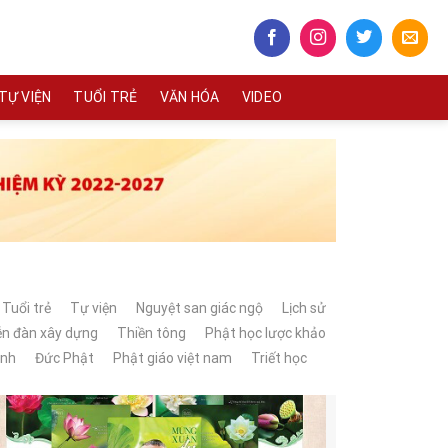
TỰ VIỆN
TUỔI TRẺ
VĂN HÓA
VIDEO
Tuổi trẻ
Tự viện
Nguyệt san giác ngộ
Lịch sử
ễn đàn xây dựng
Thiền tông
Phật học lược khảo
ành
Đức Phật
Phật giáo việt nam
Triết học