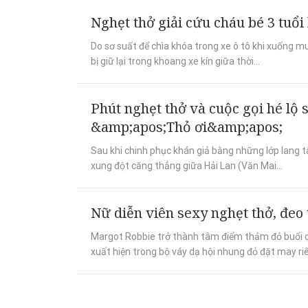
Nghẹt thở giải cứu cháu bé 3 tuổi 
Do sơ suất để chìa khóa trong xe ô tô khi xuống m
bị giữ lại trong khoang xe kín giữa thời...
Phút nghẹt thở và cuộc gọi hé lộ 
&amp;apos;Thỏ ơi&amp;apos;
Sau khi chinh phục khán giả bằng những lớp lang tâm
xung đột căng thẳng giữa Hải Lan (Văn Mai...
Nữ diễn viên sexy nghẹt thở, đeo 
Margot Robbie trở thành tâm điểm thảm đỏ buổi côn
xuất hiện trong bộ váy dạ hội nhung đỏ đặt may r