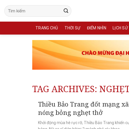
Skip
to
content
TRANG CHỦ
THỜI SỰ
ĐIỂM NHÌN
LỊCH SỬ
TAG ARCHIVES:
NGHẸ
Thiều Bảo Trang đốt mạng xã h
nóng bỏng nghẹt thở
Khởi động mùa hè rực rỡ, Thiều Bảo Trang khiến cư
bỏng. Nữ ca sĩ diện bikini 2 mảnh nhỏ xíu khoe...