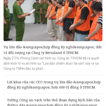
Vụ lừa đảo &amp;apos;hợp đồng kỳ nghỉ&amp;apos;: Bắt
51 đối tượng tại Công ty Metaland ở TPHCM
Ngày 27/6, Phòng Cảnh sát hình sự, Công an TPHCM đã ra quyết
định khởi tố vụ án hình sự “Lừa đảo chiếm đoạt tài sản” xảy ra tại
Công ty TNHH đầu tư phát...
Lời khai của các CEO trong vụ lừa đảo &amp;apos;hợp
đồng kỳ nghỉ&amp;apos; hơn 600 tỷ đồng ở TPHCM
Tướng Công an vạch trần thủ đoạn dựng kịch bản của
đường dây &amp;apos;hợp đồng kỳ nghỉ&amp;apos;