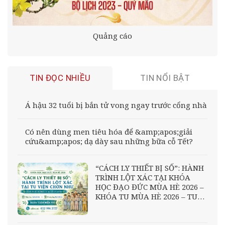
Quảng cáo
TIN ĐỌC NHIỀU
TIN NỔI BẬT
Á hậu 32 tuổi bị bắn tử vong ngay trước cổng nhà
Có nên dùng men tiêu hóa để &amp;apos;giải
cứu&amp;apos; dạ dày sau những bữa cỗ Tết?
“CÁCH LY THIẾT BỊ SỐ”: HÀNH
TRÌNH LỘT XÁC TẠI KHÓA
HỌC ĐẠO ĐỨC MÙA HÈ 2026 –
KHÓA TU MÙA HÈ 2026 – TU
VIỆN CHƠN NHƯ