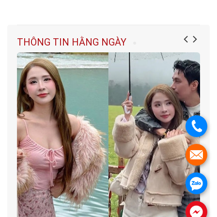
THÔNG TIN HẰNG NGÀY
.
.
.
.