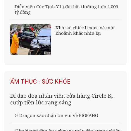
Diễn viên Cúc Tịnh Y bị đòi bồi thường hơn 1.000
tỷ đồng
Nhà sư, chiếc Lexus, và một
khoảnh khắc nhìn lại
ẨM THỰC - SỨC KHỎE
Dí dao doạ nhân viên cửa hàng Circle K,
cướp tiền lúc rạng sáng
G-Dragon xác nhận tin vui về BIGBANG
Clip: Người đàn ông chạy xe máy đập gương chiếu