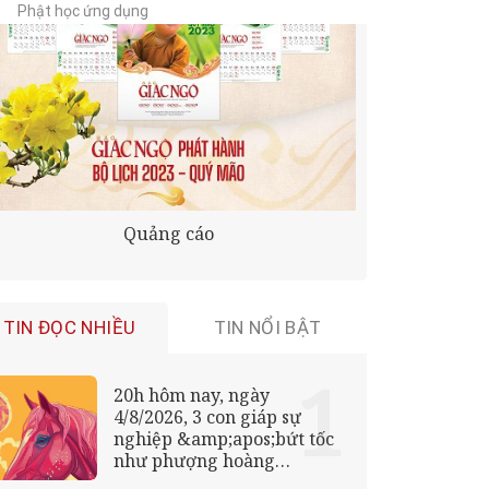
Phật học ứng dụng
Quảng cáo
TIN ĐỌC NHIỀU
TIN NỔI BẬT
20h hôm nay, ngày
4/8/2026, 3 con giáp sự
nghiệp &amp;apos;bứt tốc
như phượng hoàng
lửa&amp;apos;, của nả ùa