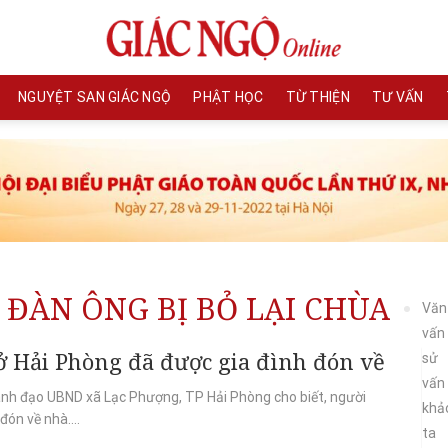
NGUYỆT SAN GIÁC NGỘ
PHẬT HỌC
TỪ THIỆN
TƯ VẤN
 ĐÀN ÔNG BỊ BỎ LẠI CHÙA
Văn
vấn
 ở Hải Phòng đã được gia đình đón về
sử
vấn
lãnh đạo UBND xã Lạc Phượng, TP Hải Phòng cho biết, người
khả
đón về nhà....
ta