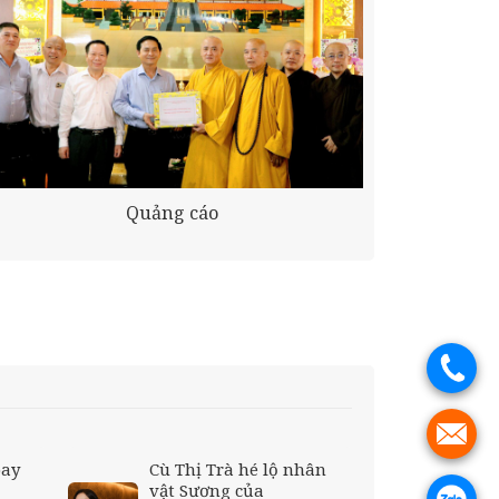
Quảng cáo
.
.
bay
Cù Thị Trà hé lộ nhân
vật Sương của