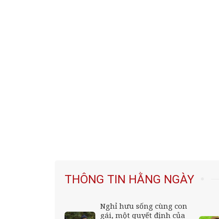
THÔNG TIN HẰNG NGÀY
 vừa diễu hành
Nghỉ hưu sống cùng con
 nhảy, uốn éo:
gái, một quyết định của