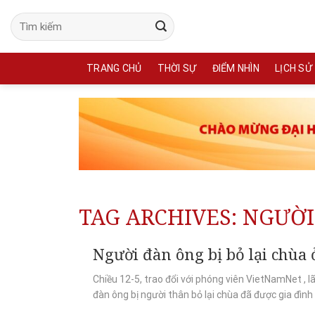
Skip
to
content
TRANG CHỦ
THỜI SỰ
ĐIỂM NHÌN
LỊCH SỬ
TAG ARCHIVES:
NGƯỜI
Người đàn ông bị bỏ lại chùa
Chiều 12-5, trao đổi với phóng viên VietNamNet , 
đàn ông bị người thân bỏ lại chùa đã được gia đình 