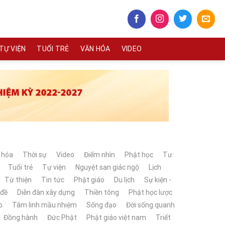
TỰ VIỆN
TUỔI TRẺ
VĂN HÓA
VIDEO
 hóa
Thời sự
Video
Điểm nhìn
Phật học
Tư
Tuổi trẻ
Tự viện
Nguyệt san giác ngộ
Lịch
Từ thiện
Tin tức
Phật giáo
Du lịch
Sự kiện -
 đề
Diễn đàn xây dựng
Thiền tông
Phật học lược
o
Tâm linh mầu nhiệm
Sống đạo
Đời sống quanh
Đồng hành
Đức Phật
Phật giáo việt nam
Triết