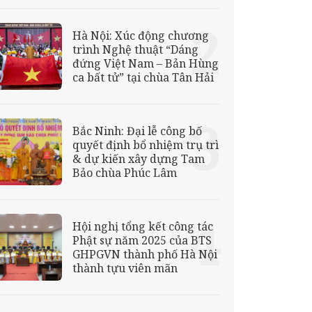
về như thác lũ,
Hà Nội: Xúc động chương
trình Nghệ thuật “Dáng
đứng Việt Nam – Bản Hùng
ca bất tử” tại chùa Tân Hải
Bắc Ninh: Đại lễ công bố
quyết định bổ nhiệm trụ trì
& dự kiến xây dựng Tam
Bảo chùa Phúc Lâm
Hội nghị tổng kết công tác
Phật sự năm 2025 của BTS
GHPGVN thành phố Hà Nội
thành tựu viên mãn