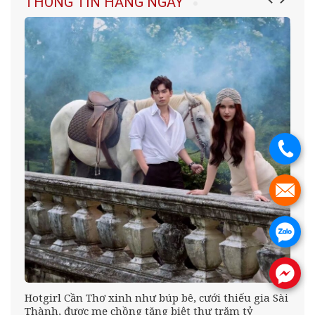
THÔNG TIN HẰNG NGÀY
.
.
.
.
Hotgirl Cần Thơ xinh như búp bê, cưới thiếu gia Sài
Thành, được mẹ chồng tặng biệt thự trăm tỷ