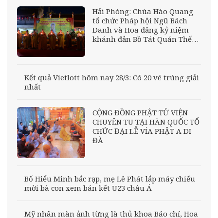
Hải Phòng: Chùa Hào Quang
tổ chức Pháp hội Ngũ Bách
Danh và Hoa đăng kỷ niệm
khánh đản Bồ Tát Quán Thế
Âm
Kết quả Vietlott hôm nay 28/3: Có 20 vé trúng giải
nhất
CỘNG ĐỒNG PHẬT TỬ VIỆN
CHUYÊN TU TẠI HÀN QUỐC TỔ
CHỨC ĐẠI LỄ VÍA PHẬT A DI
ĐÀ
Bố Hiểu Minh bắc rạp, mẹ Lê Phát lắp máy chiếu
mời bà con xem bán kết U23 châu Á
Mỹ nhân màn ảnh từng là thủ khoa Báo chí, Hoa