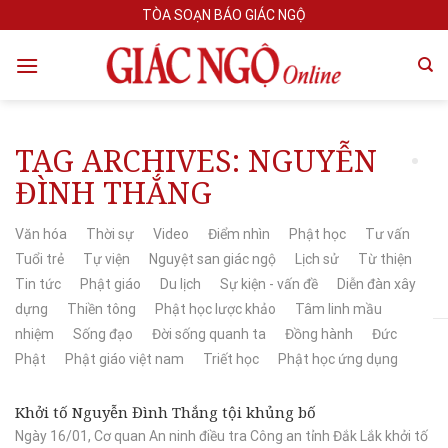
Skip
TÒA SOẠN BÁO GIÁC NGỘ
to
content
TAG ARCHIVES:
NGUYỄN
ĐÌNH THẮNG
Văn hóa
Thời sự
Video
Điểm nhìn
Phật học
Tư vấn
Tuổi trẻ
Tự viện
Nguyệt san giác ngộ
Lịch sử
Từ thiện
Tin tức
Phật giáo
Du lịch
Sự kiện - vấn đề
Diễn đàn xây
dựng
Thiền tông
Phật học lược khảo
Tâm linh mầu
nhiệm
Sống đạo
Đời sống quanh ta
Đồng hành
Đức
Phật
Phật giáo việt nam
Triết học
Phật học ứng dụng
Khởi tố Nguyễn Đình Thắng tội khủng bố
Ngày 16/01, Cơ quan An ninh điều tra Công an tỉnh Đắk Lắk khởi tố