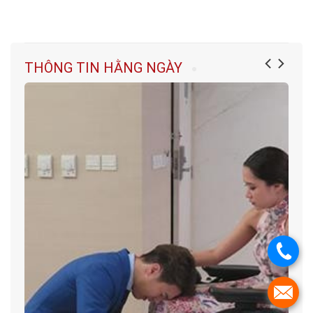
THÔNG TIN HẰNG NGÀY
.
.