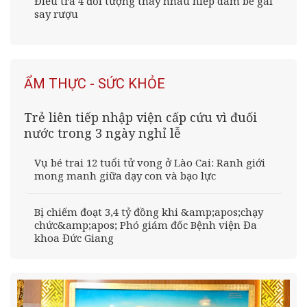
Điều tra 4 đối tượng thay nhau hiếp dâm bé gái
say rượu
ẨM THỰC - SỨC KHỎE
Trẻ liên tiếp nhập viện cấp cứu vì đuối
nước trong 3 ngày nghỉ lễ
Vụ bé trai 12 tuổi tử vong ở Lào Cai: Ranh giới
mong manh giữa dạy con và bạo lực
Bị chiếm đoạt 3,4 tỷ đồng khi &amp;apos;chạy
chức&amp;apos; Phó giám đốc Bệnh viện Đa
khoa Đức Giang