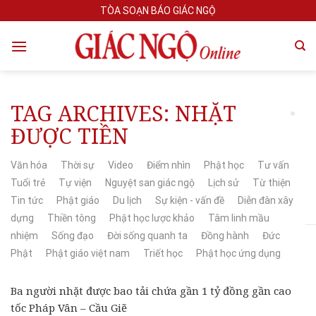
Skip
TÒA SOẠN BÁO GIÁC NGỘ
to
content
TAG ARCHIVES:
NHẶT
ĐƯỢC TIỀN
Văn hóa
Thời sự
Video
Điểm nhìn
Phật học
Tư vấn
Tuổi trẻ
Tự viện
Nguyệt san giác ngộ
Lịch sử
Từ thiện
Tin tức
Phật giáo
Du lịch
Sự kiện - vấn đề
Diễn đàn xây
dựng
Thiền tông
Phật học lược khảo
Tâm linh mầu
nhiệm
Sống đạo
Đời sống quanh ta
Đồng hành
Đức
Phật
Phật giáo việt nam
Triết học
Phật học ứng dụng
Ba người nhặt được bao tải chứa gần 1 tỷ đồng gần cao
tốc Pháp Vân – Cầu Giẽ