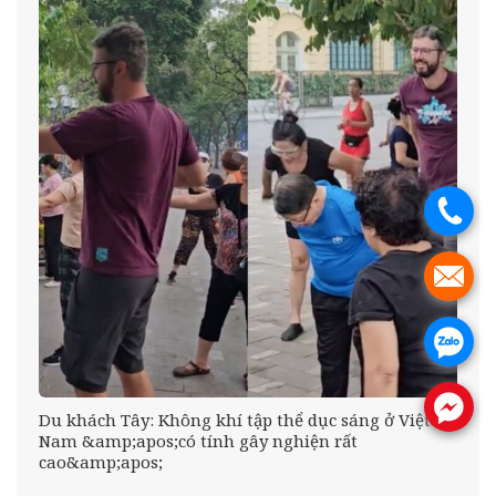
.
.
.
.
Du khách Tây: Không khí tập thể dục sáng ở Việt
Nam &amp;apos;có tính gây nghiện rất
cao&amp;apos;