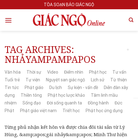
Skip
TÒA SOẠN BÁO GIÁC NGỘ
to
content
TAG ARCHIVES:
NHẢYAMPAMPAPOS
Văn hóa
Thời sự
Video
Điểm nhìn
Phật học
Tư vấn
Tuổi trẻ
Tự viện
Nguyệt san giác ngộ
Lịch sử
Từ thiện
Tin tức
Phật giáo
Du lịch
Sự kiện - vấn đề
Diễn đàn xây
dựng
Thiền tông
Phật học lược khảo
Tâm linh mầu
nhiệm
Sống đạo
Đời sống quanh ta
Đồng hành
Đức
Phật
Phật giáo việt nam
Triết học
Phật học ứng dụng
Từng phủ nhận kết hôn và được chia đôi tài sản từ Lý
Hùng, &amp;apos;gái nhảy&amp;apos; Minh Thư hiện