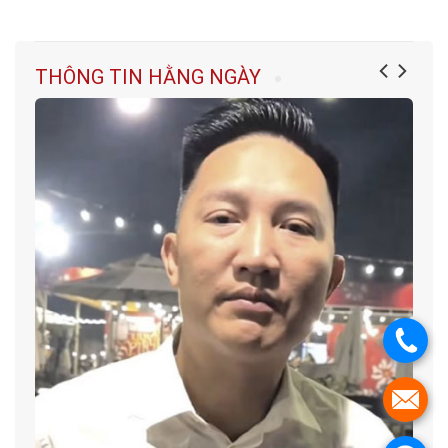
THÔNG TIN HẰNG NGÀY
.
.