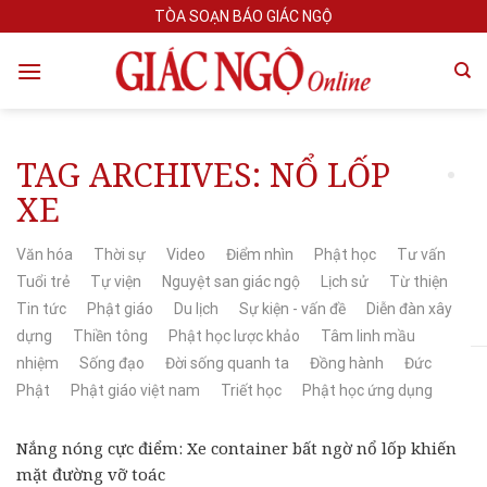
Skip
TÒA SOẠN BÁO GIÁC NGỘ
to
content
TAG ARCHIVES:
NỔ LỐP
XE
Văn hóa
Thời sự
Video
Điểm nhìn
Phật học
Tư vấn
Tuổi trẻ
Tự viện
Nguyệt san giác ngộ
Lịch sử
Từ thiện
Tin tức
Phật giáo
Du lịch
Sự kiện - vấn đề
Diễn đàn xây
dựng
Thiền tông
Phật học lược khảo
Tâm linh mầu
nhiệm
Sống đạo
Đời sống quanh ta
Đồng hành
Đức
Phật
Phật giáo việt nam
Triết học
Phật học ứng dụng
Nắng nóng cực điểm: Xe container bất ngờ nổ lốp khiến
mặt đường vỡ toác