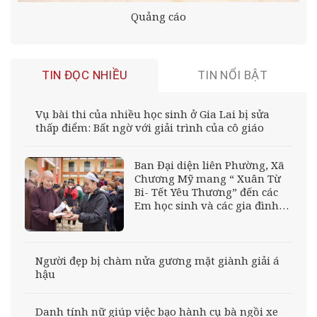
Quảng cáo
TIN ĐỌC NHIỀU
TIN NỔI BẬT
Vụ bài thi của nhiều học sinh ở Gia Lai bị sửa
thấp điểm: Bất ngờ với giải trình của cô giáo
Ban Đại diện liên Phường, Xã
Chương Mỹ mang “ Xuân Từ
Bi- Tết Yêu Thương” đến các
Em học sinh và các gia đình
đồng bào khó khăn tại xã
Nhân Nghĩa, tỉnh Phú Thọ
Người đẹp bị chàm nửa gương mặt giành giải á
hậu
Danh tính nữ giúp việc bạo hành cụ bà ngồi xe