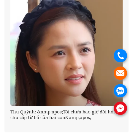
.
.
.
.
Thu Quỳnh: &amp;apos;Tôi chưa bao giờ đòi hỏi
chu cấp từ bố của hai con&amp;apos;