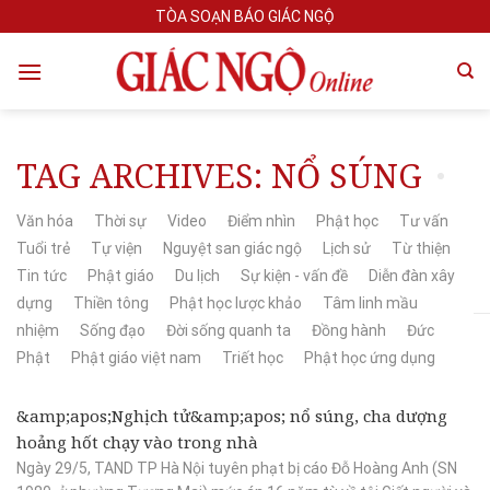
Skip
TÒA SOẠN BÁO GIÁC NGỘ
to
content
TAG ARCHIVES:
NỔ SÚNG
Văn hóa
Thời sự
Video
Điểm nhìn
Phật học
Tư vấn
Tuổi trẻ
Tự viện
Nguyệt san giác ngộ
Lịch sử
Từ thiện
Tin tức
Phật giáo
Du lịch
Sự kiện - vấn đề
Diễn đàn xây
dựng
Thiền tông
Phật học lược khảo
Tâm linh mầu
nhiệm
Sống đạo
Đời sống quanh ta
Đồng hành
Đức
Phật
Phật giáo việt nam
Triết học
Phật học ứng dụng
&amp;apos;Nghịch tử&amp;apos; nổ súng, cha dượng
hoảng hốt chạy vào trong nhà
Ngày 29/5, TAND TP Hà Nội tuyên phạt bị cáo Đỗ Hoàng Anh (SN