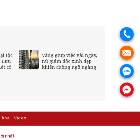
.
.
ại tộc
Vắng giúp việc vài ngày,
a Lưu
nữ giám đốc xinh đẹp
hết cô
khiến chồng ngỡ ngàng
.
.
n hóa
Video
ới nhất​