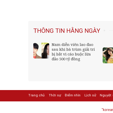
THÔNG TIN HẰNG NGÀY
y hôm nay
Nam diễn viên lao đao
), Thần Tài mở
sau khi bà trùm giải trí
n giáp ra đường
bị bắt vì cáo buộc lừa
s;đụng trúng
đảo 500 tỷ đồng
amp;apos;,
ếm tiền, giàu
ổ vách
Trang chủ
Thời sự
Điểm nhìn
Lịch sử
Nguyệt 
"korean