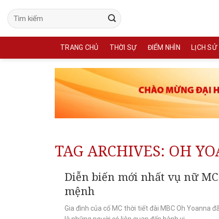
Skip
to
content
TRANG CHỦ
THỜI SỰ
ĐIỂM NHÌN
LỊCH SỬ
TAG ARCHIVES:
OH YO
Diễn biến mới nhất vụ nữ MC t
mệnh
Gia đình của cố MC thời tiết đài MBC Oh Yoanna đã 
là những người có liên quan đến hành vi...