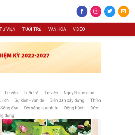
TỰ VIỆN
TUỔI TRẺ
VĂN HÓA
VIDEO
Tư vấn
Tuổi trẻ
Tự viện
Nguyệt san giác
 lịch
Sự kiện - vấn đề
Diễn đàn xây dựng
Thiền
Sống đạo
Đời sống quanh ta
Đồng hành
Đức
ng dụng