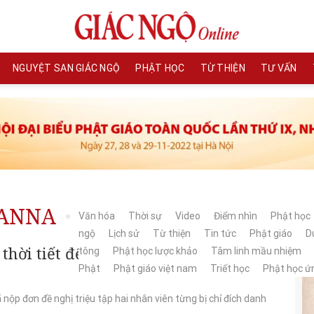
NGUYỆT SAN GIÁC NGỘ
PHẬT HỌC
TỪ THIỆN
TƯ VẤN
ANNA
Văn hóa
Thời sự
Video
Điểm nhìn
Phật học
ngộ
Lịch sử
Từ thiện
Tin tức
Phật giáo
Du
hời tiết để lại 17 trang thư tuyệt
tông
Phật học lược khảo
Tâm linh mầu nhiệm
Phật
Phật giáo việt nam
Triết học
Phật học ứ
nộp đơn đề nghị triệu tập hai nhân viên từng bị chỉ đích danh