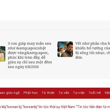
3 con giáp may mắn sau
Vết nhơ phản cha h
như &amp;apos;nhặt
khiến hổ tướng củ
được vàng&amp;apos;,
Bị sống tủi nhục, c
phúc khí tràn đầy, dễ
đơn
giàu sụ chỉ sau một đêm
sau ngày 6/8/2026
san giác ngộ
Phật học
Từ thiện
Tư vấn
Tự viện
Tuổi trẻ
Vă
 kbj​
"korean bj
"koreanbj​
"tin tức thời sự Việt Nam
"Tin tức tiền điện tử m