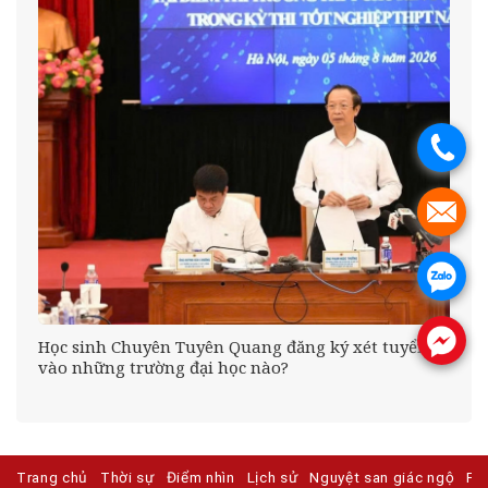
.
.
.
.
Học sinh Chuyên Tuyên Quang đăng ký xét tuyển
vào những trường đại học nào?
Trang chủ
Thời sự
Điểm nhìn
Lịch sử
Nguyệt san giác ngộ
Ph