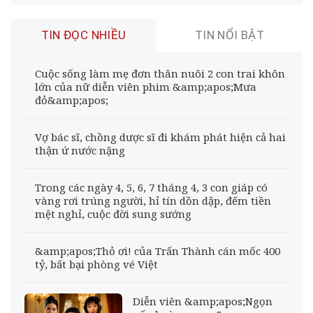
TIN ĐỌC NHIỀU
TIN NỔI BẬT
Cuộc sống làm mẹ đơn thân nuôi 2 con trai khôn
lớn của nữ diễn viên phim &amp;apos;Mưa
đỏ&amp;apos;
Vợ bác sĩ, chồng dược sĩ đi khám phát hiện cả hai
thận ứ nước nặng
Trong các ngày 4, 5, 6, 7 tháng 4, 3 con giáp có
vàng rơi trúng người, hỉ tín dồn dập, đếm tiền
mệt nghỉ, cuộc đời sung sướng
&amp;apos;Thỏ ơi! của Trấn Thành cán mốc 400
tỷ, bất bại phòng vé Việt
Diễn viên &amp;apos;Ngọn