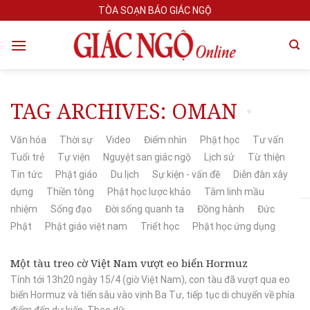
Skip
TÒA SOẠN BÁO GIÁC NGỘ
to
content
TAG ARCHIVES:
OMAN
Văn hóa
Thời sự
Video
Điểm nhìn
Phật học
Tư vấn
Tuổi trẻ
Tự viện
Nguyệt san giác ngộ
Lịch sử
Từ thiện
Tin tức
Phật giáo
Du lịch
Sự kiện - vấn đề
Diễn đàn xây
dựng
Thiền tông
Phật học lược khảo
Tâm linh mầu
nhiệm
Sống đạo
Đời sống quanh ta
Đồng hành
Đức
Phật
Phật giáo việt nam
Triết học
Phật học ứng dụng
Một tàu treo cờ Việt Nam vượt eo biển Hormuz
Tính tới 13h20 ngày 15/4 (giờ Việt Nam), con tàu đã vượt qua eo
biển Hormuz và tiến sâu vào vịnh Ba Tư, tiếp tục di chuyển về phía
điểm đến dự kiến. Theo dữ...