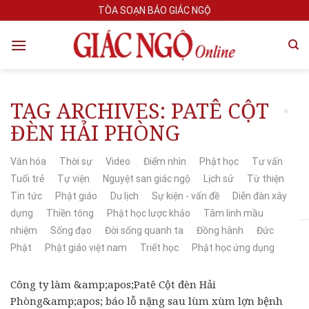
Skip
TÒA SOẠN BÁO GIÁC NGỘ
to
content
TAG ARCHIVES:
PATÊ CỘT
ĐÈN HẢI PHÒNG
Văn hóa
Thời sự
Video
Điểm nhìn
Phật học
Tư vấn
Tuổi trẻ
Tự viện
Nguyệt san giác ngộ
Lịch sử
Từ thiện
Tin tức
Phật giáo
Du lịch
Sự kiện - vấn đề
Diễn đàn xây
dựng
Thiền tông
Phật học lược khảo
Tâm linh mầu
nhiệm
Sống đạo
Đời sống quanh ta
Đồng hành
Đức
Phật
Phật giáo việt nam
Triết học
Phật học ứng dụng
Công ty làm &amp;apos;Patê Cột đèn Hải
Phòng&amp;apos; báo lỗ nặng sau lùm xùm lợn bệnh