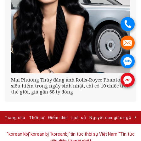
.
.
.
tổ
Mai Phương Thúy đăng ảnh Rolls-Royce Phantom
.
siêu hiếm trong ngày sinh nhật, chỉ có 10 chiếc trên
thế giới, giá gần 68 tỷ đồng
Trang chủ
Thời sự
Điểm nhìn
Lịch sử
Nguyệt san giác ngộ
Ph
"korean kbj​
"korean bj
"koreanbj​
"tin tức thời sự Việt Nam
"Tin tức