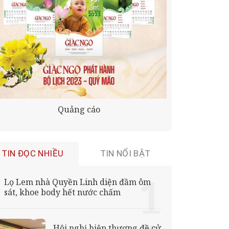
Quảng cáo
TIN ĐỌC NHIỀU
TIN NỔI BẬT
Lọ Lem nhà Quyền Linh diện đầm ôm
sát, khoe body hết nước chấm
Hội nghị hiệp thương đề cử