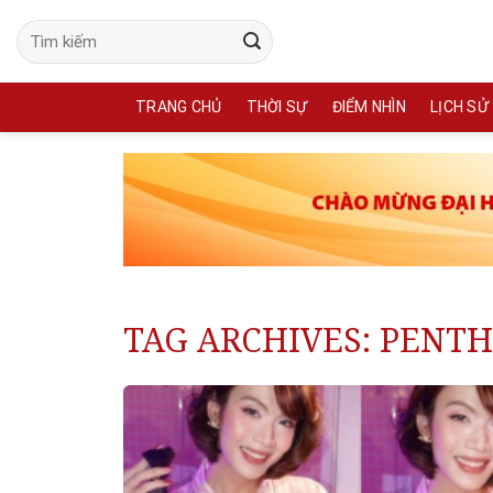
Skip
to
content
TRANG CHỦ
THỜI SỰ
ĐIỂM NHÌN
LỊCH SỬ
TAG ARCHIVES:
PENTH