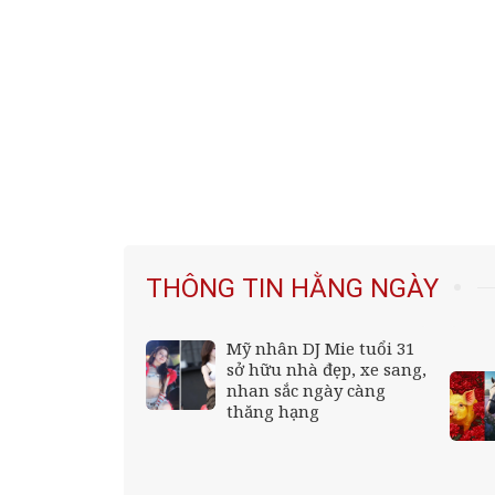
THÔNG TIN HẰNG NGÀY
Mỹ nhân DJ Mie tuổi 31
 cấp bảo mẫu
sở hữu nhà đẹp, xe sang,
 trẻ ở TP.HCM
nhan sắc ngày càng
thăng hạng