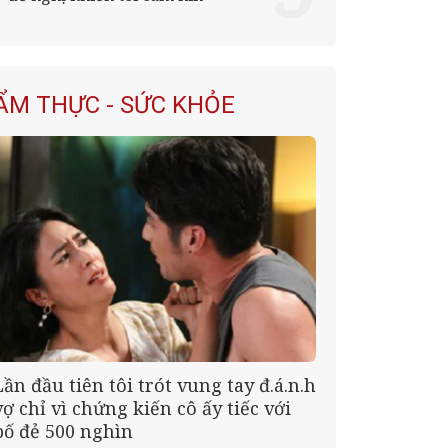
ẨM THỰC - SỨC KHỎE
Lần đầu tiên tôi trót vung tay đ.á.n.h
vợ chỉ vì chứng kiến cô ấy tiếc với
bố đẻ 500 nghìn