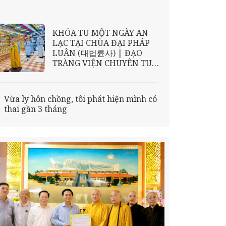
KHÓA TU MỘT NGÀY AN
LẠC TẠI CHÙA ĐẠI PHÁP
LUÂN (대법륜사) | ĐẠO
TRÀNG VIỆN CHUYÊN TU
TẠI HÀN QUỐC KHU VỰC
김해 (GIMHAE)
Vừa ly hôn chồng, tôi phát hiện mình có
thai gần 3 tháng