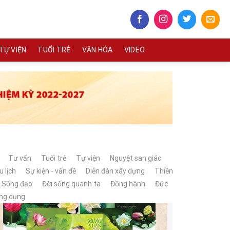
TỰ VIỆN
TUỔI TRẺ
VĂN HÓA
VIDEO
Tư vấn
Tuổi trẻ
Tự viện
Nguyệt san giác
u lịch
Sự kiện - vấn đề
Diễn đàn xây dựng
Thiền
Sống đạo
Đời sống quanh ta
Đồng hành
Đức
ng dụng