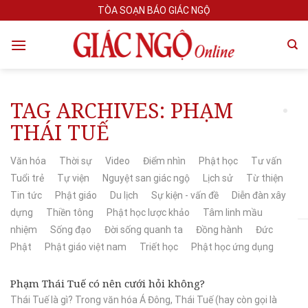
Skip
TÒA SOẠN BÁO GIÁC NGỘ
to
content
TAG ARCHIVES:
PHẠM
THÁI TUẾ
Văn hóa
Thời sự
Video
Điểm nhìn
Phật học
Tư vấn
Tuổi trẻ
Tự viện
Nguyệt san giác ngộ
Lịch sử
Từ thiện
Tin tức
Phật giáo
Du lịch
Sự kiện - vấn đề
Diễn đàn xây
dựng
Thiền tông
Phật học lược khảo
Tâm linh mầu
nhiệm
Sống đạo
Đời sống quanh ta
Đồng hành
Đức
Phật
Phật giáo việt nam
Triết học
Phật học ứng dụng
Phạm Thái Tuế có nên cưới hỏi không?
Thái Tuế là gì? Trong văn hóa Á Đông, Thái Tuế (hay còn gọi là