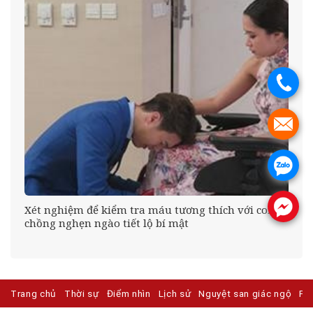
.
.
.
.
êu
Xét nghiệm để kiểm tra máu tương thích với con,
chồng nghẹn ngào tiết lộ bí mật
Trang chủ
Thời sự
Điểm nhìn
Lịch sử
Nguyệt san giác ngộ
Ph