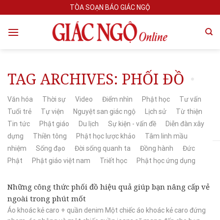
Skip
TÒA SOẠN BÁO GIÁC NGỘ
to
content
TAG ARCHIVES:
PHỐI ĐỒ
Văn hóa
Thời sự
Video
Điểm nhìn
Phật học
Tư vấn
Tuổi trẻ
Tự viện
Nguyệt san giác ngộ
Lịch sử
Từ thiện
Tin tức
Phật giáo
Du lịch
Sự kiện - vấn đề
Diễn đàn xây
dựng
Thiền tông
Phật học lược khảo
Tâm linh mầu
nhiệm
Sống đạo
Đời sống quanh ta
Đồng hành
Đức
Phật
Phật giáo việt nam
Triết học
Phật học ứng dụng
Những công thức phối đồ hiệu quả giúp bạn nâng cấp vẻ
ngoài trong phút mốt
Áo khoác kẻ caro + quần denim Một chiếc áo khoác kẻ caro đứng