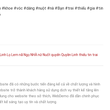
 #khoe #vóc #dáng #nuột #nà #Bạn #trai #thiếu #gia #tin
6
Linh
Lọ Lem
nã
Ngọ
NHÀ
nữ
Nuốt
quyến
Quyền Linh
thiếu
tin
trai
bsite đã có những bước tiến đáng kể cả về chất lượng và hình
bsite trở thành khách hàng sử dụng dịch vụ thiết kế tăng lên
 dung cho website theo sở thích, WebDemo đã dần chinh phục
ết kế sáng tạo uy tín và chất lượng.