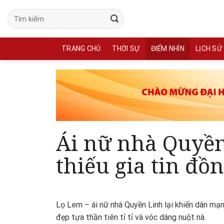
Skip
to
content
TRANG CHỦ
THỜI SỰ
ĐIỂM NHÌN
LỊCH SỬ
Ái nữ nhà Quyền
thiếu gia tin đồ
Lọ Lem – ái nữ nhà Quyền Linh lại khiến dân mạ
đẹp tựa thần tiên tỉ tỉ và vóc dáng nuột nà.