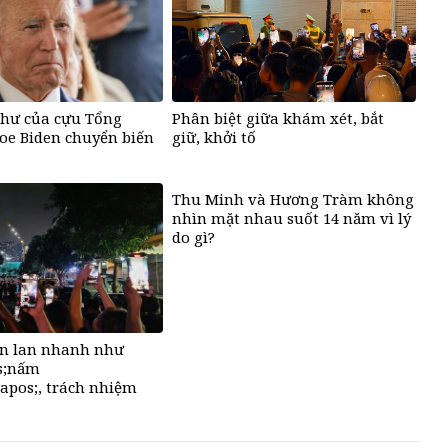
thư của cựu Tổng
Phân biệt giữa khám xét, bắt
oe Biden chuyển biến
giữ, khởi tố
Thu Minh và Hương Tràm không
nhìn mặt nhau suốt 14 năm vì lý
do gì?
ẩn lan nhanh như
s;nấm
pos;, trách nhiệm
 dùng mạng?