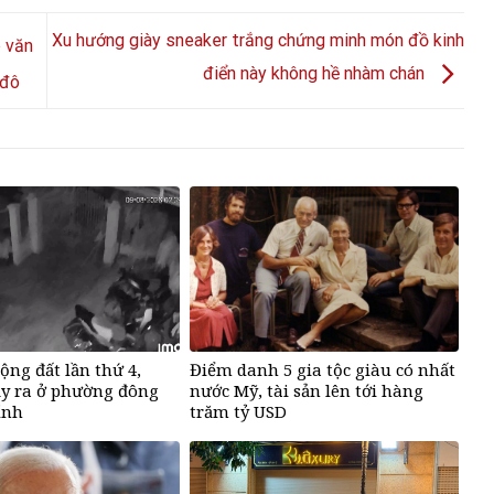
Xu hướng giày sneaker trắng chứng minh món đồ kinh
 văn
điển này không hề nhàm chán
 đô
ộng đất lần thứ 4,
Điểm danh 5 gia tộc giàu có nhất
ảy ra ở phường đông
nước Mỹ, tài sản lên tới hàng
ỉnh
trăm tỷ USD