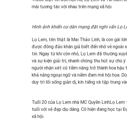
mái tương tác với nhau trên mạng xã hội.
Hình ảnh khiến cư dân mạng đặt nghi vấn Lọ 
Lọ Lem, tên thật là Mai Thảo Linh, là con gái l
được đông đảo khán giả biết đến nhờ vẻ ngoài xi
tin. Ngay từ khi còn nhỏ, Lọ Lem đã thường xuyê
và sự kiện giải trí, nhanh chóng thu hút sự chú
người nhận xét có tiềm năng trở thành hoa hậu tr
khả năng ngoại ngữ và niềm đam mê hội họa. Dù 
duy trì lối sống giản dị, kín tiếng và tập trung 
Tuổi 20 của Lọ Lem nhà MC Quyền Linh
Lọ Lem –
tuổi với vẻ đẹp dịu dàng. Cô hiện đang học tại
xã hội.