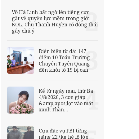
Võ Hà Linh bất ngờ lên tiếng cực
gắt về quyền lực mềm trong giới
KOL, Chu Thanh Huyền có động thái
gây chú ý
Diễn biến từ dải 147
điểm 10 Toán Trường
Chuyên Tuyên Quang
đến khởi tố 19 bị can
Kể từ ngày mai, thứ Ba
4/8/2026, 3 con giáp
&amp;apos;lọt vào mắt
xanh Thần
Tài&amp;apos;, trúng số
độc đắc, công danh
vượng phát
Cựu đặc vụ FBI từng
nặng 227kg hé lộ lớp