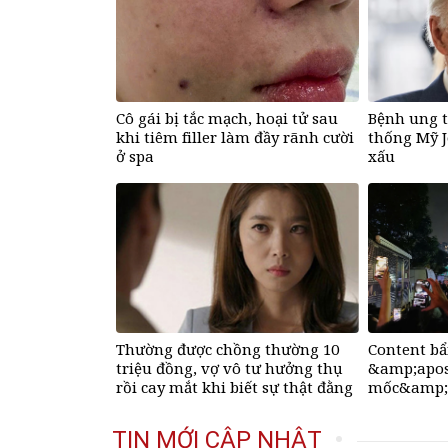
Cô gái bị tắc mạch, hoại tử sau
Bệnh ung 
khi tiêm filler làm đầy rãnh cười
thống Mỹ J
ở spa
xấu
Thường được chồng thường 10
Content b
triệu đồng, vợ vô tư hưởng thụ
&amp;apo
rồi cay mắt khi biết sự thật đằng
mốc&amp;a
sau
của người
TIN MỚI CẬP NHẬT