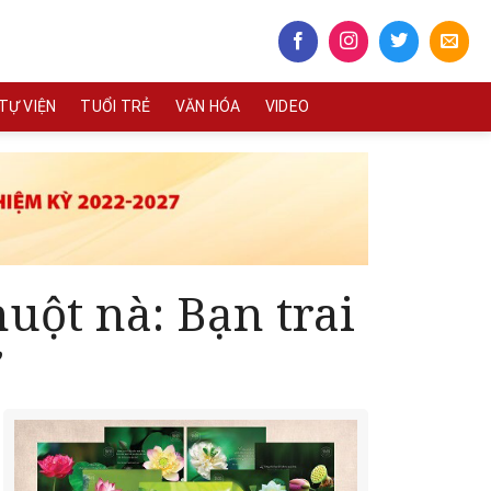
TỰ VIỆN
TUỔI TRẺ
VĂN HÓA
VIDEO
uột nà: Bạn trai
ờ