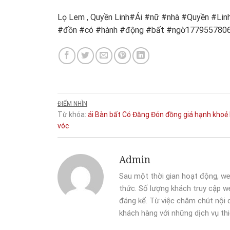
Lọ Lem , Quyền Linh#Ái #nữ #nhà #Quyền #Linh
#đồn #có #hành #động #bất #ngờ177955780
ĐIỂM NHÌN
Từ khóa:
ái
Bàn
bất
Có
Đăng
Đón
đồng
giá
hạnh
khoẻ
vóc
Admin
Sau một thời gian hoạt động, we
thức. Số lượng khách truy cập we
đáng kể. Từ việc chăm chút nội
khách hàng với những dịch vụ thi