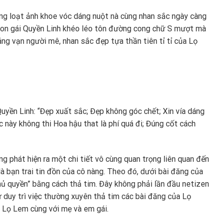
ung loạt ảnh khoe vóc dáng nuột nà cùng nhan sắc ngày càng
 con gái Quyền Linh khéo léo tôn đường cong chữ S mượt mà
g vạn người mê, nhan sắc đẹp tựa thần tiên tỉ tỉ của Lọ
Quyền Linh: “Đẹp xuất sắc; Đẹp không góc chết; Xin vía dáng
c này không thi Hoa hậu that là phí quá đi; Đúng cốt cách
 phát hiện ra một chi tiết vô cùng quan trọng liên quan đến
à bạn trai tin đồn của cô nàng. Theo đó, dưới bài đăng của
hủ quyền” bằng cách thả tim. Đây không phải lần đầu netizen
 duy trì việc thường xuyên thả tim các bài đăng của Lọ
 Lọ Lem cùng với mẹ và em gái.