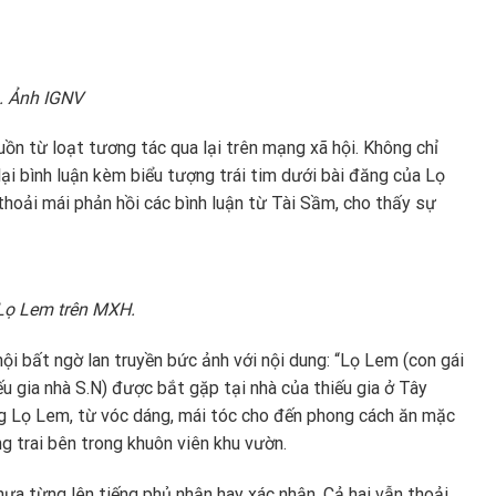
. Ảnh IGNV
n từ loạt tương tác qua lại trên mạng xã hội. Không chỉ
lại bình luận kèm biểu tượng trái tim dưới bài đăng của Lọ
thoải mái phản hồi các bình luận từ Tài Sầm, cho thấy sự
 Lọ Lem trên MXH.
ội bất ngờ lan truyền bức ảnh với nội dung: “Lọ Lem (con gái
ếu gia nhà S.N) được bắt gặp tại nhà của thiếu gia ở Tây
ống Lọ Lem, từ vóc dáng, mái tóc cho đến phong cách ăn mặc
g trai bên trong khuôn viên khu vườn.
ưa từng lên tiếng phủ nhận hay xác nhận. Cả hai vẫn thoải