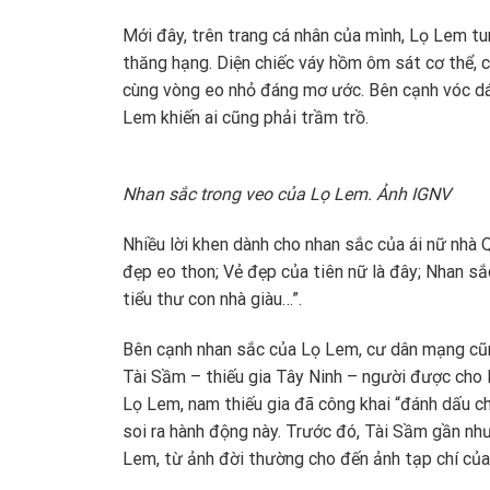
Mới đây, trên trang cá nhân của mình, Lọ Lem t
thăng hạng. Diện chiếc váy hồm ôm sát cơ thể,
cùng vòng eo nhỏ đáng mơ ước. Bên cạnh vóc dán
Lem khiến ai cũng phải trầm trồ.
Nhan sắc trong veo của Lọ Lem. Ảnh IGNV
Nhiều lời khen dành cho nhan sắc của ái nữ nhà 
đẹp eo thon; Vẻ đẹp của tiên nữ là đây; Nhan sắ
tiểu thư con nhà giàu…”.
Bên cạnh nhan sắc của Lọ Lem, cư dân mạng cũng
Tài Sầm – thiếu gia Tây Ninh – người được cho l
Lọ Lem, nam thiếu gia đã công khai “đánh dấu c
soi ra hành động này. Trước đó, Tài Sầm gần như
Lem, từ ảnh đời thường cho đến ảnh tạp chí của