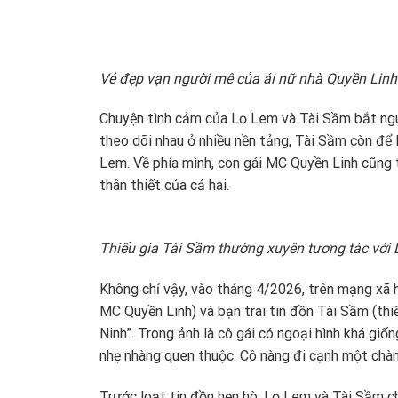
Vẻ đẹp vạn người mê của ái nữ nhà Quyền Linh
Chuyện tình cảm của Lọ Lem và Tài Sầm bắt nguồ
theo dõi nhau ở nhiều nền tảng, Tài Sầm còn để 
Lem. Về phía mình, con gái MC Quyền Linh cũng 
thân thiết của cả hai.
Thiếu gia Tài Sầm thường xuyên tương tác với
Không chỉ vậy, vào tháng 4/2026, trên mạng xã h
MC Quyền Linh) và bạn trai tin đồn Tài Sầm (thi
Ninh”. Trong ảnh là cô gái có ngoại hình khá gi
nhẹ nhàng quen thuộc. Cô nàng đi cạnh một chàn
Trước loạt tin đồn hẹn hò, Lọ Lem và Tài Sầm ch