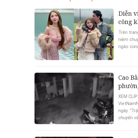
Diễn v
công k
Trên tran
niệm chuy
ngào cùng
Cao Bằ
phường
XEM CLIP:
VietNamNe
ngày. “Tr
chuyển và