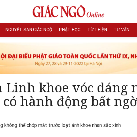
NGUYỆT SAN GIÁC NGỘ
PHẬT HỌC
TỪ THIỆN
TƯ VẤN
 Linh khoe vóc dáng n
n có hành động bất ng
ng không thể chớp mắt trước loạt ảnh khoe nhan sắc xinh