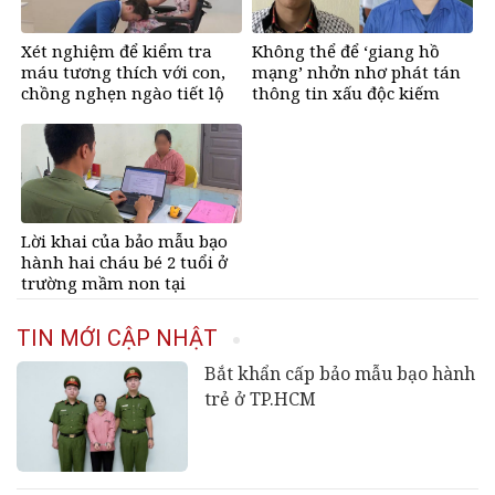
Xét nghiệm để kiểm tra
Không thể để ‘giang hồ
máu tương thích với con,
mạng’ nhởn nhơ phát tán
chồng nghẹn ngào tiết lộ
thông tin xấu độc kiếm
bí mật
tiền
Lời khai của bảo mẫu bạo
hành hai cháu bé 2 tuổi ở
trường mầm non tại
TPHCM
TIN MỚI CẬP NHẬT
Bắt khẩn cấp bảo mẫu bạo hành
trẻ ở TP.HCM