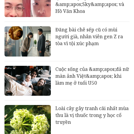
&amp;apos;Sky&amp;apos; và
Hồ Văn Khoa
Đăng bài chê sếp cũ có mùi
người già, nhân viên gen Z ra
tòa vì tội xúc phạm
Cuộc sống của &amp;apos;đả nữ
màn ảnh Việt&amp;apos; khi
làm mẹ ở tuổi U50
Loài cây gây tranh cãi nhất mùa
thu là vị thuốc trong y học cổ
truyền