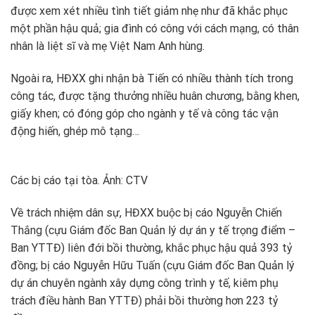
được xem xét nhiều tình tiết giảm nhẹ như đã khắc phục
một phần hậu quả; gia đình có công với cách mạng, có thân
nhân là liệt sĩ và mẹ Việt Nam Anh hùng.
Ngoài ra, HĐXX ghi nhận bà Tiến có nhiều thành tích trong
công tác, được tặng thưởng nhiều huân chương, bằng khen,
giấy khen; có đóng góp cho ngành y tế và công tác vận
động hiến, ghép mô tạng…
Các bị cáo tại tòa. Ảnh: CTV
Về trách nhiệm dân sự, HĐXX buộc bị cáo Nguyễn Chiến
Thắng (cựu Giám đốc Ban Quản lý dự án y tế trọng điểm –
Ban YTTĐ) liên đới bồi thường, khắc phục hậu quả 393 tỷ
đồng; bị cáo Nguyễn Hữu Tuấn (cựu Giám đốc Ban Quản lý
dự án chuyên ngành xây dựng công trình y tế, kiêm phụ
trách điều hành Ban YTTĐ) phải bồi thường hơn 223 tỷ