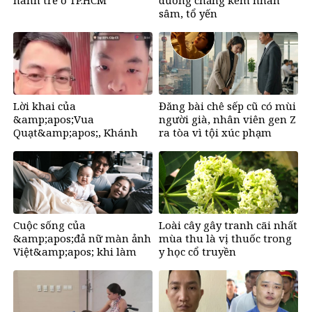
hành trẻ ở TP.HCM
dưỡng chẳng kém nhân
sâm, tổ yến
Lời khai của
Đăng bài chê sếp cũ có mùi
&amp;apos;Vua
người già, nhân viên gen Z
Quạt&amp;apos;, Khánh
ra tòa vì tội xúc phạm
&amp;apos;Sky&amp;apos;
và Hồ Văn Khoa
Cuộc sống của
Loài cây gây tranh cãi nhất
&amp;apos;đả nữ màn ảnh
mùa thu là vị thuốc trong
Việt&amp;apos; khi làm
y học cổ truyền
mẹ ở tuổi U50