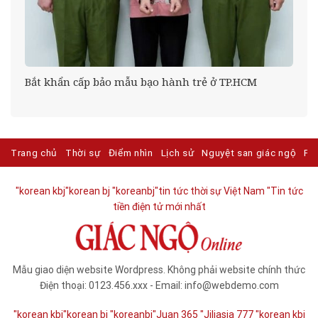
Bắt khẩn cấp bảo mẫu bạo hành trẻ ở TP.HCM
Trang chủ
Thời sự
Điểm nhìn
Lịch sử
Nguyệt san giác ngộ
Ph
"korean kbj​
"korean bj
"koreanbj​
"tin tức thời sự Việt Nam
"Tin tức
tiền điện tử mới nhất​
Mẫu giao diện website Wordpress. Không phải website chính thức
Điện thoại: 0123.456.xxx - Email: info@webdemo.com
"korean kbj​
"korean bj
"koreanbj​
"Juan 365
"Jiliasia 777
"korean kbj