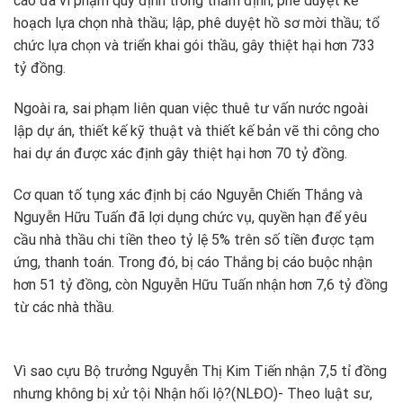
cáo đã vi phạm quy định trong thẩm định, phê duyệt kế
hoạch lựa chọn nhà thầu; lập, phê duyệt hồ sơ mời thầu; tổ
chức lựa chọn và triển khai gói thầu, gây thiệt hại hơn 733
tỷ đồng.
Ngoài ra, sai phạm liên quan việc thuê tư vấn nước ngoài
lập dự án, thiết kế kỹ thuật và thiết kế bản vẽ thi công cho
hai dự án được xác định gây thiệt hại hơn 70 tỷ đồng.
Cơ quan tố tụng xác định bị cáo Nguyễn Chiến Thắng và
Nguyễn Hữu Tuấn đã lợi dụng chức vụ, quyền hạn để yêu
cầu nhà thầu chi tiền theo tỷ lệ 5% trên số tiền được tạm
ứng, thanh toán. Trong đó, bị cáo Thắng bị cáo buộc nhận
hơn 51 tỷ đồng, còn Nguyễn Hữu Tuấn nhận hơn 7,6 tỷ đồng
từ các nhà thầu.
Vì sao cựu Bộ trưởng Nguyễn Thị Kim Tiến nhận 7,5 tỉ đồng
nhưng không bị xử tội Nhận hối lộ?
(NLĐO)- Theo luật sư,