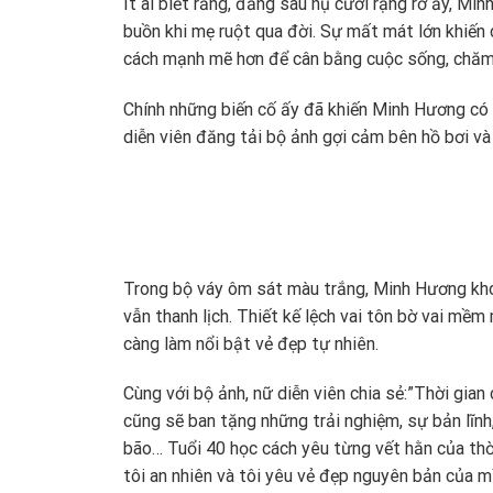
Ít ai biết rằng, đằng sau nụ cười rạng rỡ ấy, M
buồn khi mẹ ruột qua đời. Sự mất mát lớn khiến 
cách mạnh mẽ hơn để cân bằng cuộc sống, chăm l
Chính những biến cố ấy đã khiến Minh Hương có c
diễn viên đăng tải bộ ảnh gợi cảm bên hồ bơi và
Trong bộ váy ôm sát màu trắng, Minh Hương kh
vẫn thanh lịch. Thiết kế lệch vai tôn bờ vai mềm 
càng làm nổi bật vẻ đẹp tự nhiên.
Cùng với bộ ảnh, nữ diễn viên chia sẻ:”Thời gian
cũng sẽ ban tặng những trải nghiệm, sự bản lĩnh,
bão… Tuổi 40 học cách yêu từng vết hằn của thời
tôi an nhiên và tôi yêu vẻ đẹp nguyên bản của mì