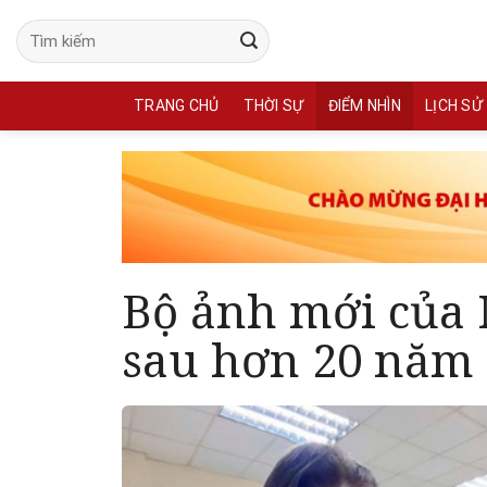
Skip
to
content
TRANG CHỦ
THỜI SỰ
ĐIỂM NHÌN
LỊCH SỬ
Bộ ảnh mới của 
sau hơn 20 năm