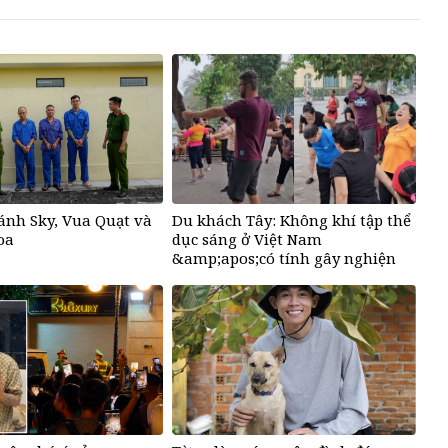
ánh Sky, Vua Quạt và
Du khách Tây: Không khí tập thể
oa
dục sáng ở Việt Nam
&amp;apos;có tính gây nghiện
rất cao&amp;apos;