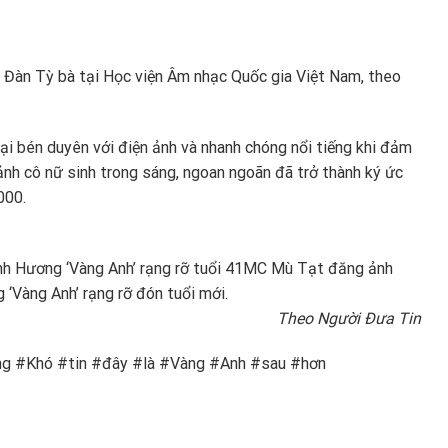
Đàn Tỳ bà tại Học viện Âm nhạc Quốc gia Việt Nam, theo
lại bén duyên với điện ảnh và nhanh chóng nổi tiếng khi đảm
ảnh cô nữ sinh trong sáng, ngoan ngoãn đã trở thành ký ức
000.
 Hương ‘Vàng Anh’ rạng rỡ tuổi 41
MC Mù Tạt đăng ảnh
‘Vàng Anh’ rạng rỡ đón tuổi mới.
Theo Người Đưa Tin
 #Khó #tin #đây #là #Vàng #Anh #sau #hơn