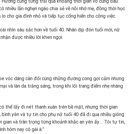
inh Hương cũng từng trải qua khoảng thời gian vô cùng đau
cô nhiều lần nghẹn ngào chia sẻ về nỗi nhớ mẹ, đồng thời học
o cho gia đình nhỏ và tiếp tục cống hiến cho công việc.
ái nhìn sâu sắc hơn về tuổi 40. Nhân dịp đón tuổi mới, nữ
 nhận được nhiều lời khen ngợi.
oe vóc dáng cân đối cùng những đường cong gợi cảm nhưng
mại và làn da trắng sáng, trong khi lối trang điểm nhẹ nhàng
 có thể lấy đi nét thanh xuân trên bề mặt, nhưng thời gian
 bình yên và tự tin cho phụ nữ tuổi 40 đã đi qua nhiều giông
 gian và trân trọng từng khoảnh khắc an yên ấy…. Tôi tự tin,
nh hôm nay cô gái à.”