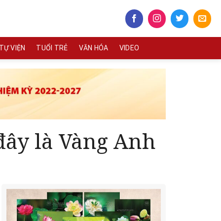
TỰ VIỆN
TUỔI TRẺ
VĂN HÓA
VIDEO
đây là Vàng Anh