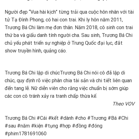
Người đẹp “Vua hài kịch” từng trải qua cuộc hôn nhân với tài
tử Tạ Đình Phong, có hai con trai. Khi ly hôn năm 2011,
Trương Bá Chi làm mẹ đơn thân. Năm 2018, cô sinh con trai
thứ ba và giấu danh tính người cha. Sau sinh, Trương Bá Chi
chủ yếu phát triển sự nghiệp ở Trung Quốc đại lục, đắt
show truyền hình, quảng cáo.
Trương Bá Chi lập di chúc
Trương Bá Chi nói cô đã lập di
chúc, quy định rõ việc phân chia tài sản và chi tiết liên quan
đến tang lễ. Nữ diễn viên cho rằng việc chuẩn bị sớm giúp
các con cô tránh xảy ra tranh chấp thừa kế.
Theo VOV
Trương Bá Chi #Cái #kết #dành #cho #Trương #Bá #Chi
#sau #năm #kiện #tụng #hợp #đồng #đóng
#phim1781691060