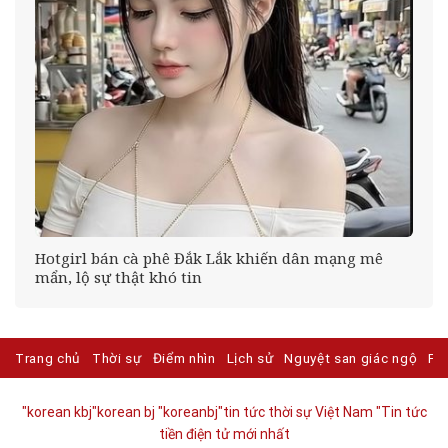
Hotgirl bán cà phê Đắk Lắk khiến dân mạng mê
mẩn, lộ sự thật khó tin
Trang chủ
Thời sự
Điểm nhìn
Lịch sử
Nguyệt san giác ngộ
Ph
"korean kbj​
"korean bj
"koreanbj​
"tin tức thời sự Việt Nam
"Tin tức
tiền điện tử mới nhất​