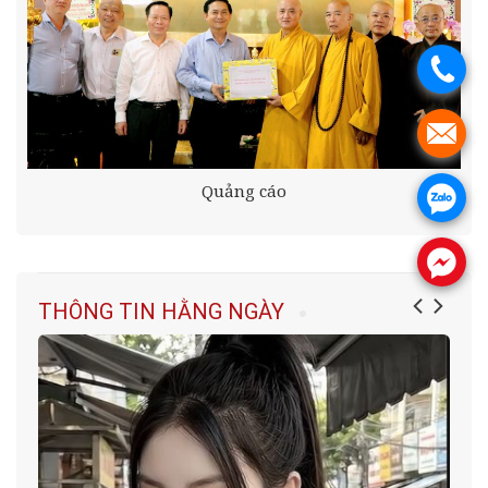
.
.
Quảng cáo
.
.
THÔNG TIN HẰNG NGÀY