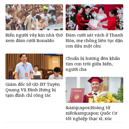
tuổi 26
Biển người vây kín nhà thờ
Đám cưới sát vách ở Thanh
xem đám cưới Ronaldo
Hóa, mẹ chồng liên tục dặn
con dâu một câu
Chuẩn bị hương đèn khấn
tìm con trôi giữa biển,
người cha
&amp;apos;đứng
tim&amp;apos; khi nghe
Giám đốc Sở GD-ĐT Tuyên
con từ cõi chết trở về
Quang Vũ Đình Hưng bị
tạm đình chỉ công tác
&amp;apos;Hoàng tử
xiếc&amp;apos; Quốc Cơ
tốt nghiệp thạc sĩ, xúc
động cảm ơn vợ là MC nổi