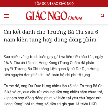
Skip
TÒA SOẠN BÁO GIÁC NGỘ
to
content
Cái kết dành cho Trương Bá Chi sau 6
năm kiện tụng hợp đồng đóng phim
Sau nhiều vòng tranh luận gay gắt và liên tiếp hầu tòa, ngày
16/6, Tòa án tối cao Hong Kong (Trung Quốc) đã phán
quyết Trương Bá Chi thắng kiện quản lý cũ Dư Dục Hưng,
bên nguyên đơn phải chi trả toàn bộ chi phí tố tụng.
Trước đó, ông Dư Dục Hưng nhiều lần tố cáo Trương Bá Chi
là kẻ vô ơn, qua cầu rút ván, nợ tiền ông nhiều năm chưa trả,
vi phạm hợp đồng đóng phim và hiện tại yêu cầu “ngọc nữ
Hong Kong” bồi thường số tiền trị giá gần 13 triệu HKD