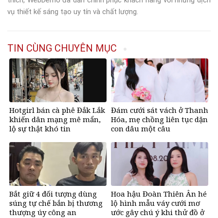
thích, WebDemo đã dần chinh phục khách hàng với những dịch
vụ thiết kế sáng tạo uy tín và chất lượng.
TIN CÙNG CHUYÊN MỤC
Hotgirl bán cà phê Đắk Lắk
Đám cưới sát vách ở Thanh
khiến dân mạng mê mẩn,
Hóa, mẹ chồng liên tục dặn
lộ sự thật khó tin
con dâu một câu
Bắt giữ 4 đối tượng dùng
Hoa hậu Đoàn Thiên Ân hé
súng tự chế bắn bị thương
lộ hình mẫu váy cưới mơ
thượng úy công an
ước gây chú ý khi thử đồ ở