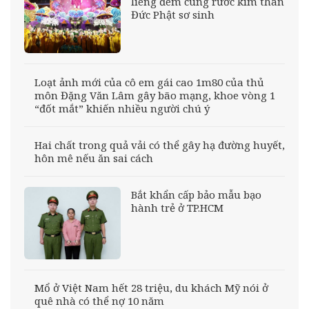
liêng đêm cung rước kim thân
Đức Phật sơ sinh
Loạt ảnh mới của cô em gái cao 1m80 của thủ
môn Đặng Văn Lâm gây bão mạng, khoe vòng 1
“đốt mắt” khiến nhiều người chú ý
Hai chất trong quả vải có thể gây hạ đường huyết,
hôn mê nếu ăn sai cách
Bắt khẩn cấp bảo mẫu bạo
hành trẻ ở TP.HCM
Mổ ở Việt Nam hết 28 triệu, du khách Mỹ nói ở
quê nhà có thể nợ 10 năm