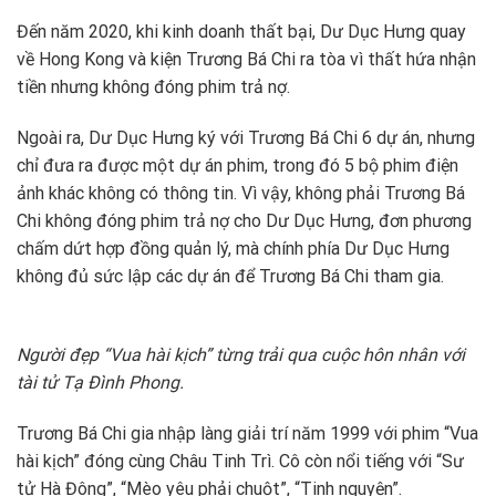
Đến năm 2020, khi kinh doanh thất bại, Dư Dục Hưng quay
về Hong Kong và kiện Trương Bá Chi ra tòa vì thất hứa nhận
tiền nhưng không đóng phim trả nợ.
Ngoài ra, Dư Dục Hưng ký với Trương Bá Chi 6 dự án, nhưng
chỉ đưa ra được một dự án phim, trong đó 5 bộ phim điện
ảnh khác không có thông tin. Vì vậy, không phải Trương Bá
Chi không đóng phim trả nợ cho Dư Dục Hưng, đơn phương
chấm dứt hợp đồng quản lý, mà chính phía Dư Dục Hưng
không đủ sức lập các dự án để Trương Bá Chi tham gia.
Người đẹp “Vua hài kịch” từng trải qua cuộc hôn nhân với
tài tử Tạ Đình Phong.
Trương Bá Chi gia nhập làng giải trí năm 1999 với phim “Vua
hài kịch” đóng cùng Châu Tinh Trì. Cô còn nổi tiếng với “Sư
tử Hà Đông”, “Mèo yêu phải chuột”, “Tinh nguyện”.