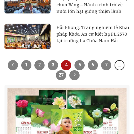
chùa Bằng – Hành trình trở về
nuôi lớn hạt giống thiện lành
Hải Phòng: Trang nghiêm lễ Khai
pháp khóa An cư kiết hạ PL.2570
tại trường hạ Chùa Nam Hải
1
2
3
4
5
6
7
…
27