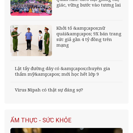
giác, vững bước vào tương lai
Khởi tố &amp;apos;nữ
quái&amp;apos; 9X bán trang
sức giả gần 4 tỷ đồng trên
mạng
Lật tẩy đường dây có &amp;apos;chuyên gia
thẩm mỹ&amp;apos; mới học hết lớp 9
Virus Nipah có thật sự đáng sợ?
ẨM THỰC - SỨC KHỎE