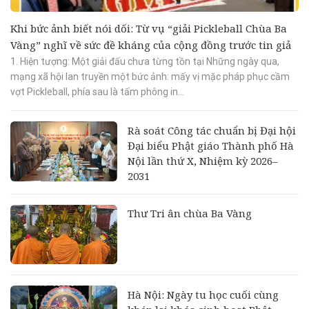
Khi bức ảnh biết nói dối: Từ vụ “giải Pickleball Chùa Ba
Vàng” nghĩ về sức đề kháng của cộng đồng trước tin giả
1. Hiện tượng: Một giải đấu chưa từng tồn tại Những ngày qua,
mạng xã hội lan truyền một bức ảnh: mấy vị mặc pháp phục cầm
vợt Pickleball, phía sau là tấm phông in...
Rà soát Công tác chuẩn bị Đại hội
Đại biểu Phật giáo Thành phố Hà
Nội lần thứ X, Nhiệm kỳ 2026–
2031
Thư Tri ân chùa Ba Vàng
Hà Nội: Ngày tu học cuối cùng