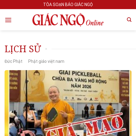
Skip
TÒA SOẠN BÁO GIÁC NGỘ
to
content
LỊCH SỬ
Đức Phật
Phật giáo việt nam