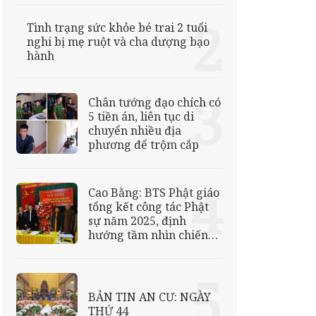
LẠC TẠI TỊNH THẤT
HUỆ CHIẾU
Tình trạng sức khỏe bé trai 2 tuổi
nghi bị mẹ ruột và cha dượng bạo
hành
Chân tướng đạo chích có
5 tiền án, liên tục di
chuyển nhiều địa
phương để trộm cắp
Cao Bằng: BTS Phật giáo
tổng kết công tác Phật
sự năm 2025, định
hướng tầm nhìn chiến
lược năm 2026
BẢN TIN AN CƯ: NGÀY
THỨ 44