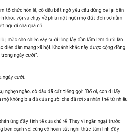
ểm tổ chức hôn lễ, cô dâu bất ngờ yêu cầu dừng xe lại bên
inh khôi, vội vã chạy về phía một ngôi mộ đất đơn sơ nằm
ệt người cha quá cố.
 lội, mặc cho chiếc váy cưới lộng lẫy dần lấm lem dưới làn
ác diễn đàn mạng xã hội. Khoảnh khắc này được cộng đồng
 trong ngày cưới”.
 ngày cưới.
 nghẹn ngào, cô dâu đã cất tiếng gọi: “Bố ơi, con đi lấy
n mộ không bia đá của người cha đã rời xa nhân thế từ nhiều
hản ứng đầy tinh tế của chú rể. Thay vì ngần ngại trước
ng bên cạnh vợ, cùng cô hoàn tất nghi thức tâm linh đầy