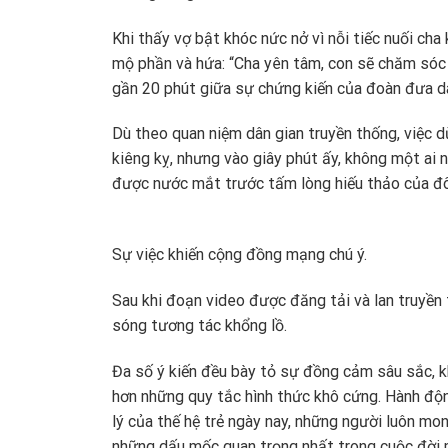
Khi thấy vợ bật khóc nức nở vì nỗi tiếc nuối cha 
mộ phần và hứa: “Cha yên tâm, con sẽ chăm sóc 
gần 20 phút giữa sự chứng kiến của đoàn đưa d
Dù theo quan niệm dân gian truyền thống, việc d
kiêng kỵ, nhưng vào giây phút ấy, không một ai 
được nước mắt trước tấm lòng hiếu thảo của đôi
Sự việc khiến cộng đồng mạng chú ý.
Sau khi đoạn video được đăng tải và lan truyền
sóng tương tác khổng lồ.
Đa số ý kiến đều bày tỏ sự đồng cảm sâu sắc, kh
hơn những quy tắc hình thức khô cứng. Hành độn
lý của thế hệ trẻ ngày nay, những người luôn mo
những dấu mốc quan trọng nhất trong cuộc đời 