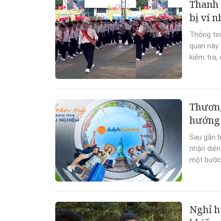
Thanh 
bị ví 
Thông tin
quan này 
kiểm tra, 
Thương
hướng 
Sau gần b
nhận diện
một bước 
Nghỉ h