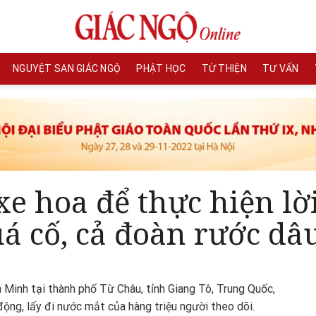
NGUYỆT SAN GIÁC NGỘ
PHẬT HỌC
TỪ THIỆN
TƯ VẤN
e hoa để thực hiện lờ
á cố, cả đoàn rước dâ
Minh tại thành phố Từ Châu, tỉnh Giang Tô, Trung Quốc,
động, lấy đi nước mắt của hàng triệu người theo dõi.