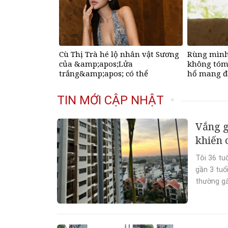
Cù Thị Trà hé lộ nhân vật Sương
Rùng mình
của &amp;apos;Lửa
không tóm
trắng&amp;apos; có thể
hổ mang đ
&amp;apos;ra đi bất cứ lúc
học
nào&amp;apos;
TIN MỚI CẬP NHẬT
Vắng g
khiến 
Tôi 36 tu
gần 3 tuổ
thường gấp