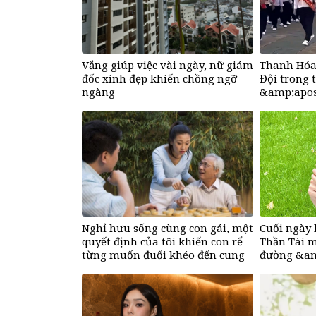
Vắng giúp việc vài ngày, nữ giám
Thanh Hóa
đốc xinh đẹp khiến chồng ngỡ
Đội trong t
ngàng
&amp;apos
Nghỉ hưu sống cùng con gái, một
Cuối ngày 
quyết định của tôi khiến con rể
Thần Tài m
từng muốn đuổi khéo đến cung
đường &am
phụng bố vợ vô điều kiện
hố vàng&a
đếm tiền, 