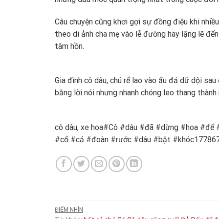
Câu chuyện cũng khơi gợi sự đồng điệu khi nhiều
theo di ảnh cha mẹ vào lễ đường hay lặng lẽ đến
tâm hồn.
Gia đình cô dâu, chú rể lao vào ẩu đả dữ dội sa
bằng lời nói nhưng nhanh chóng leo thang thành
cô dâu, xe hoa#Cô #dâu #đã #dừng #hoa #để #
#cố #cả #đoàn #rước #dâu #bật #khóc17786
ĐIỂM NHÌN