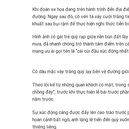
Khi đoàn xe hoa đang trên hành trình đến địa đi
đường. Ngay sau đó, cô vén tà váy cưới trắng t
khuất sau bụi rậm để thực hiện nghi thức tiễn bi
Hình ảnh cô gái trẻ quỳ rạp giữa nền bùn đất lầy
mưa, đã nhanh chóng trở thành tâm điểm trên c
mạng ưu ái gọi tên là “cái cúi đầu xúc động nhất
Cô dâu mặc váy trắng quỳ lạy bên vệ đường giữa
Theo lời kể từ những quan khách có mặt, trong sự
chồng đây”, trước khi thực hiện lễ bái trước phầ
năm trước.
Sự xúc động càng được đẩy lên cao trào trước p
hoàn cảnh bất ngờ, anh lặng lẽ tiến đến quỳ xuố
thiêng liêng.