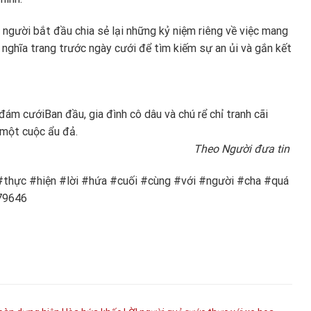
 người bắt đầu chia sẻ lại những kỷ niệm riêng về việc mang
 nghĩa trang trước ngày cưới để tìm kiếm sự an ủi và gắn kết
u đám cưới
Ban đầu, gia đình cô dâu và chú rể chỉ tranh cãi
 một cuộc ẩu đả.
Theo Người đưa tin
thực #hiện #lời #hứa #cuối #cùng #với #người #cha #quá
79646