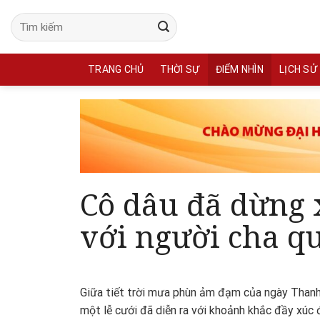
Skip
to
content
TRANG CHỦ
THỜI SỰ
ĐIỂM NHÌN
LỊCH SỬ
Cô dâu đã dừng x
với người cha qu
Giữa tiết trời mưa phùn ảm đạm của ngày Thanh 
một lễ cưới đã diễn ra với khoảnh khắc đầy xúc 