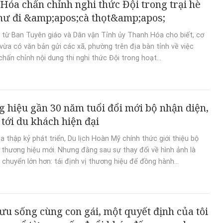
Hóa chấn chỉnh nghi thức Đội trong trại hè
như đi &amp;apos;cà thọt&amp;apos;
 từ Ban Tuyên giáo và Dân vận Tỉnh ủy Thanh Hóa cho biết, cơ
vừa có văn bản gửi các xã, phường trên địa bàn tỉnh về việc
chấn chỉnh nội dung thi nghi thức Đội trong hoạt...
 hiệu gần 30 năm tuổi đổi mới bộ nhận diện,
tới du khách hiện đại
a thập kỷ phát triển, Du lịch Hoàn Mỹ chính thức giới thiệu bộ
 thương hiệu mới. Nhưng đằng sau sự thay đổi về hình ảnh là
chuyển lớn hơn: tái định vị thương hiệu để đồng hành...
ưu sống cùng con gái, một quyết định của tôi