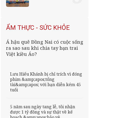
ẨM THỰC - SỨC KHỎE
Á hậu quê Đồng Nai có cuộc sống
ra sao sau khi chia tay bạn trai
Việt kiều Áo?
Lưu Hiểu Khánh bị chỉ trích vì đóng
phim &amp;apos;tổng
tài&amp;apos; với bạn diễn kém 45
tuổi
5 năm sau ngày tang lễ, tôi nhận
được 1 tỷ đồng và sự thật về kế
hoạch &amp;apos;bảo vệ