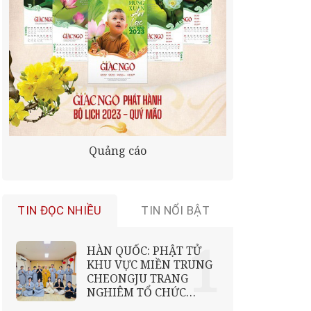
Quảng cáo
TIN ĐỌC NHIỀU
TIN NỔI BẬT
HÀN QUỐC: PHẬT TỬ
KHU VỰC MIỀN TRUNG
CHEONGJU TRANG
NGHIÊM TỔ CHỨC
KHÓA TU MỘT NGÀY AN