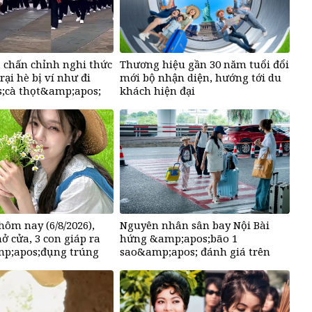
 chấn chỉnh nghi thức
Thương hiệu gần 30 năm tuổi đổi
rại hè bị ví như đi
mới bộ nhận diện, hướng tới du
;cà thọt&amp;apos;
khách hiện đại
hôm nay (6/8/2026),
Nguyên nhân sân bay Nội Bài
ở cửa, 3 con giáp ra
hứng &amp;apos;bão 1
p;apos;đụng trúng
sao&amp;apos; đánh giá trên
mp;apos;, mỏi tay
Google
giàu nứt đố đổ vách