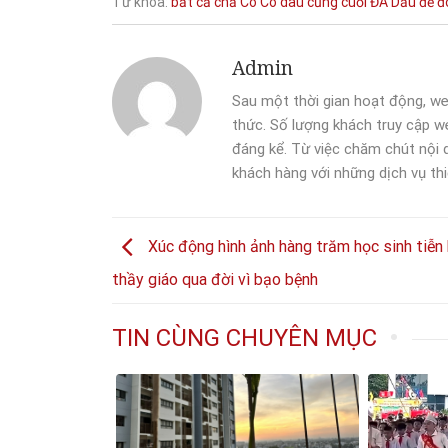
Từ khóa:
bất
cả
chả
Có
Cô dâu
cũng
cuối
ĐÀ
Dấu
để
đ
Admin
Sau một thời gian hoạt động, we
thức. Số lượng khách truy cập we
đáng kể. Từ việc chăm chút nội
khách hàng với những dịch vụ thi
Xúc động hình ảnh hàng trăm học sinh tiễn 
thầy giáo qua đời vì bạo bệnh
TIN CÙNG CHUYÊN MỤC