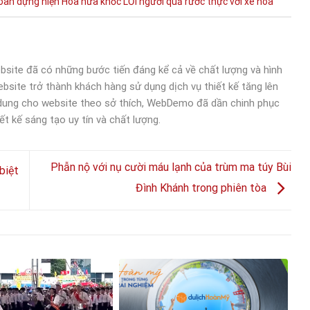
oàn
dựng
hiện
Hòa
hứa
khốc
LỜI
người
quả
rước
thực
với
xe hoa
bsite đã có những bước tiến đáng kể cả về chất lượng và hình
bsite trở thành khách hàng sử dụng dịch vụ thiết kế tăng lên
 dung cho website theo sở thích, WebDemo đã dần chinh phục
ết kế sáng tạo uy tín và chất lượng.
Phẫn nộ với nụ cười máu lạnh của trùm ma túy Bùi
biệt
Đình Khánh trong phiên tòa