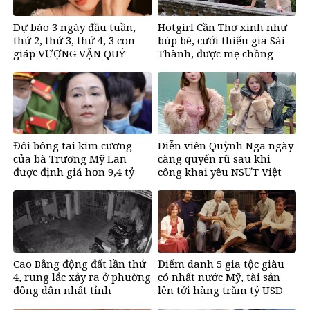
Dự báo 3 ngày đầu tuần,
Hotgirl Cần Thơ xinh như
thứ 2, thứ 3, thứ 4, 3 con
búp bê, cưới thiếu gia Sài
giáp VƯỢNG VẬN QUÝ
Thành, được mẹ chồng
NHÂN, bước chân ra đường
tặng biệt thự trăm tỷ
có tiền, bước chân về nhà
ngập vàng, sung sướng
như Tiên
Đôi bông tai kim cương
Diễn viên Quỳnh Nga ngày
của bà Trương Mỹ Lan
càng quyến rũ sau khi
được định giá hơn 9,4 tỷ
công khai yêu NSƯT Việt
đồng
Anh
Cao Bằng động đất lần thứ
Điểm danh 5 gia tộc giàu
4, rung lắc xảy ra ở phường
có nhất nước Mỹ, tài sản
đông dân nhất tỉnh
lên tới hàng trăm tỷ USD