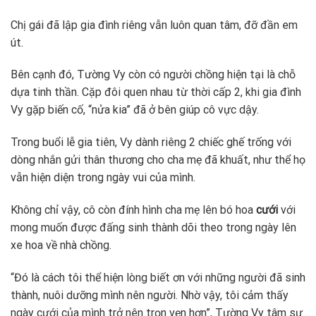
Chị gái đã lập gia đình riêng vẫn luôn quan tâm, đỡ đần em
út.
Bên cạnh đó, Tường Vy còn có người chồng hiện tại là chỗ
dựa tinh thần. Cặp đôi quen nhau từ thời cấp 2, khi gia đình
Vy gặp biến cố, “nửa kia” đã ở bên giúp cô vực dậy.
Trong buổi lễ gia tiên, Vy dành riêng 2 chiếc ghế trống với
dòng nhắn gửi thân thương cho cha mẹ đã khuất, như thể họ
vẫn hiện diện trong ngày vui của mình.
Không chỉ vậy, cô còn đính hình cha mẹ lên bó hoa
cưới
với
mong muốn được đấng sinh thành dõi theo trong ngày lên
xe hoa về nhà chồng.
“Đó là cách tôi thể hiện lòng biết ơn với những người đã sinh
thành, nuôi dưỡng mình nên người. Nhờ vậy, tôi cảm thấy
ngày cưới của mình trở nên trọn vẹn hơn”, Tường Vy tâm sự.