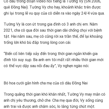
Cô dâu trong đoạn video nổi tiếng là Tường Vy (SN 2006,
quê Đồng Nai). Tường Vy cho hay, khoảnh khắc trên được
ghi lại trong lễ vu quy của cô diễn ra vào ngày 24/4 vừa qua.
Tường Vy là con út trong gia đình có 3 anh chị em. Năm
2021, cha cô qua đời sau thời gian dài chống chọi với bệnh
tật. Hai năm sau, mẹ cô cũng rời xa trần thế, để lại khoảng
trống lớn khó bù đắp trong lòng con cái.
“Biến cố liên tiếp xảy đến trong thời gian ngắn khiến gia
đình tôi suy sụp. Ba anh em tôi mất rất nhiều thời gian mới
có thể vực dậy sau nỗi đau ấy”, Vy nghẹn ngào nói.
Bó hoa cưới gắn hình cha mẹ của cô dâu Đồng Nai
Trong quãng thời gian khó khăn nhất, Tường Vy may mắn có
anh chị yêu thương, chở che. Cha mẹ qua đời, Vy sống cùng
anh trai và được anh chăm sóc, lo lắng từng chút một.