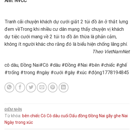
Ảnh: NVCC
Tranh cãi chuyện khách dự cưới giắt 2 túi đồ ăn ở thắt lưng
đem về
Trong khi nhiều cư dân mạng thấy chuyện vị khách
dự tiệc cưới mang về 2 túi to đồ ăn thừa là phản cảm,
không ít người khác cho rằng đó là biểu hiện chống lãng phí.
Theo VietNamNet
cô dâu, Đồng Nai#Cô #dâu #Đồng #Nai #bên #chiếc #ghế
#trống #trong #ngày #cưới #gây #xúc #động1778194845
ĐIỂM NHÌN
Từ khóa:
bên
chiếc
Có
Cô dâu
cuối
Dấu
đồng
Đồng Nai
gãy
ghe
Nai
Ngày
trong
xúc