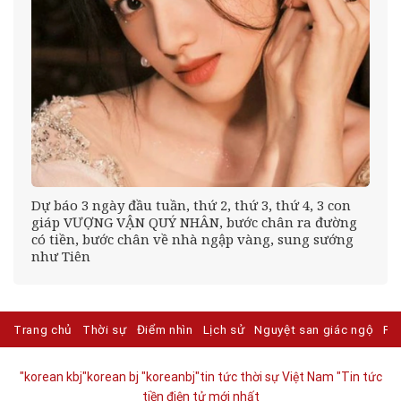
Dự báo 3 ngày đầu tuần, thứ 2, thứ 3, thứ 4, 3 con
giáp VƯỢNG VẬN QUÝ NHÂN, bước chân ra đường
có tiền, bước chân về nhà ngập vàng, sung sướng
như Tiên
Trang chủ
Thời sự
Điểm nhìn
Lịch sử
Nguyệt san giác ngộ
Ph
"korean kbj​
"korean bj
"koreanbj​
"tin tức thời sự Việt Nam
"Tin tức
tiền điện tử mới nhất​