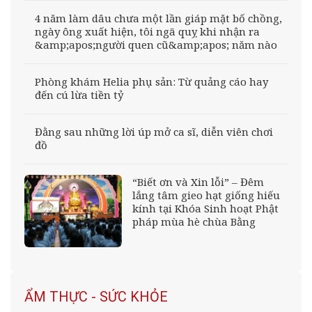
4 năm làm dâu chưa một lần giáp mặt bố chồng,
ngày ông xuất hiện, tôi ngã quỵ khi nhận ra
&amp;apos;người quen cũ&amp;apos; năm nào
Phòng khám Helia phụ sản: Từ quảng cáo hay
đến cú lừa tiền tỷ
Đằng sau những lời úp mở ca sĩ, diễn viên chơi
đồ
“Biết ơn và Xin lỗi” – Đêm
lắng tâm gieo hạt giống hiếu
kính tại Khóa Sinh hoạt Phật
pháp mùa hè chùa Bằng
ẨM THỰC - SỨC KHỎE