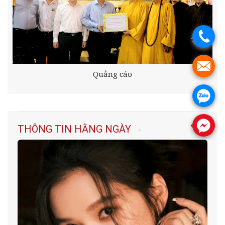
.
.
Quảng cáo
.
.
THÔNG TIN HẰNG NGÀY