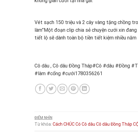
không gian cưới tại nhà gái.
Vét sạch 150 triệu và 2 cây vàng tặng chồng tron
làm”
Một đoạn clip chia sẻ chuyện cưới xin đang 
tiết lộ sẽ dành toàn bộ tiền tiết kiệm nhiều nă
Cô dâu , Cô dâu Đồng Tháp#Cô #dâu #Đồng #T
#làm #cổng #cưới1780356261
ĐIỂM NHÌN
Từ khóa:
Cách
CHÚC
Có
Cô dâu
Cô dâu Đồng Tháp
C