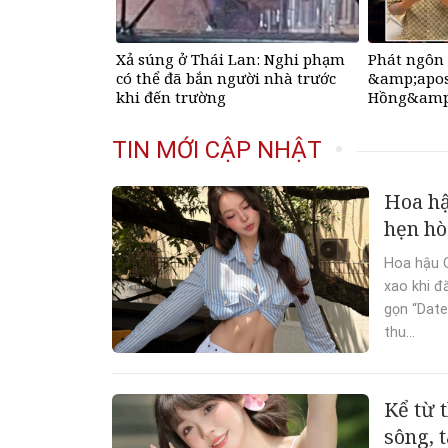
Xả súng ở Thái Lan: Nghi phạm
Phát ngôn 
có thể đã bắn người nhà trước
&amp;apos
khi đến trường
Hồng&amp;
bố tạm dừ
TIN MỚI CẬP NHẬT
Hoa hậ
hẹn hò
Hoa hậu 
xao khi đ
gọn “Date
thu...
Kể từ 
sông, 