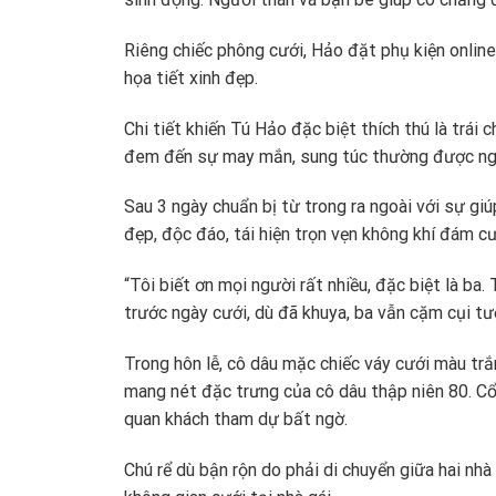
Riêng chiếc phông cưới, Hảo đặt phụ kiện onlin
họa tiết xinh đẹp.
Chi tiết khiến Tú Hảo đặc biệt thích thú là trái 
đem đến sự may mắn, sung túc thường được ngư
Sau 3 ngày chuẩn bị từ trong ra ngoài với sự gi
đẹp, độc đáo, tái hiện trọn vẹn không khí đám cư
“Tôi biết ơn mọi người rất nhiều, đặc biệt là b
trước ngày cưới, dù đã khuya, ba vẫn cặm cụi tư
Trong hôn lễ, cô dâu mặc chiếc váy cưới màu tr
mang nét đặc trưng của cô dâu thập niên 80. Cổn
quan khách tham dự bất ngờ.
Chú rể dù bận rộn do phải di chuyển giữa hai nh