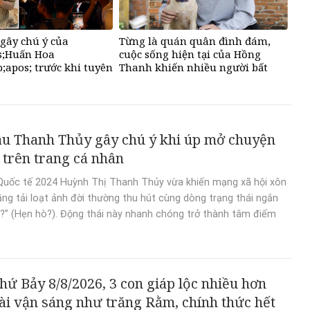
gây chú ý của
Từng là quán quân đình đám,
;Huấn Hoa
cuộc sống hiện tại của Hồng
apos; trước khi tuyên
Thanh khiến nhiều người bất
ng mạng xã hội
ngờ
u Thanh Thủy gây chú ý khi úp mở chuyện
 trên trang cá nhân
Quốc tế 2024 Huỳnh Thị Thanh Thủy vừa khiến mạng xã hội xôn
ăng tải loạt ảnh đời thường thu hút cùng dòng trạng thái ngắn
?” (Hẹn hò?). Động thái này nhanh chóng trở thành tâm điểm
thứ Bảy 8/8/2026, 3 con giáp lộc nhiều hơn
tài vận sáng như trăng Rằm, chính thức hết