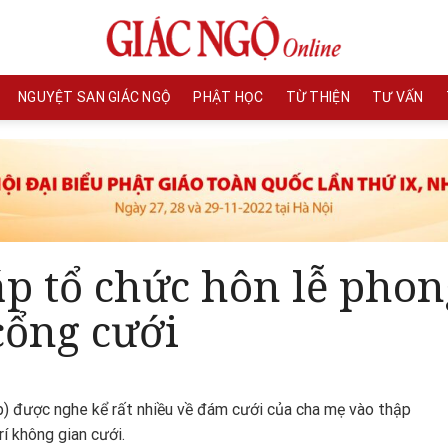
NGUYỆT SAN GIÁC NGỘ
PHẬT HỌC
TỪ THIỆN
TƯ VẤN
p tổ chức hôn lễ phon
cổng cưới
p) được nghe kể rất nhiều về đám cưới của cha mẹ vào thập
rí không gian cưới.