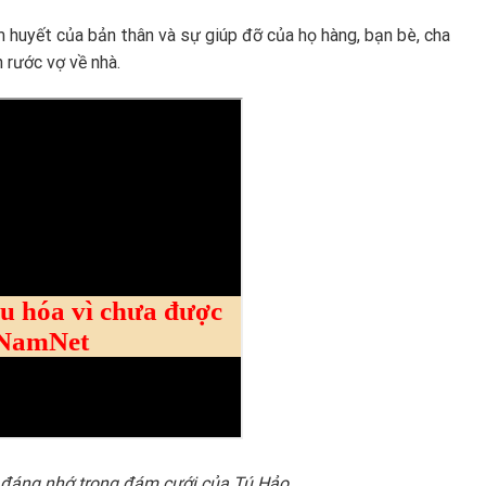
m huyết của bản thân và sự giúp đỡ của họ hàng, bạn bè, cha
 rước vợ về nhà.
c đáng nhớ trong đám cưới của Tú Hảo