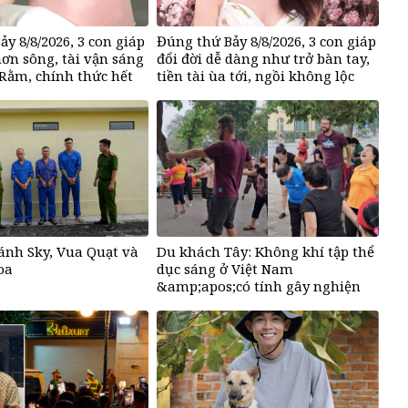
ảy 8/8/2026, 3 con giáp
Đúng thứ Bảy 8/8/2026, 3 con giáp
hơn sông, tài vận sáng
đổi đời dễ dàng như trở bàn tay,
Rằm, chính thức hết
tiền tài ùa tới, ngồi không lộc
cũng đến
ánh Sky, Vua Quạt và
Du khách Tây: Không khí tập thể
oa
dục sáng ở Việt Nam
&amp;apos;có tính gây nghiện
rất cao&amp;apos;