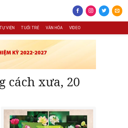
TỰ VIỆN
TUỔI TRẺ
VĂN HÓA
VIDEO
g cách xưa, 20