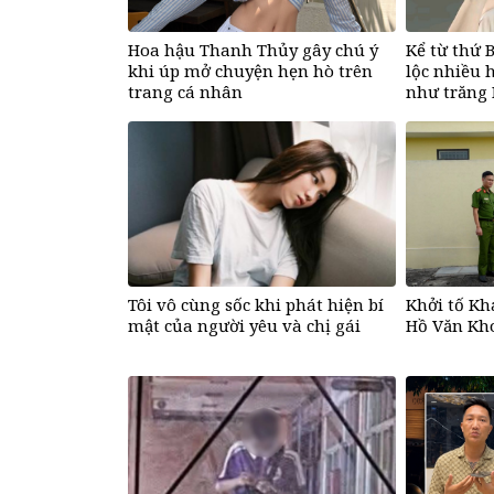
Hoa hậu Thanh Thủy gây chú ý
Kể từ thứ B
khi úp mở chuyện hẹn hò trên
lộc nhiều 
trang cá nhân
như trăng 
khổ
Tôi vô cùng sốc khi phát hiện bí
Khởi tố Kh
mật của người yêu và chị gái
Hồ Văn Kh