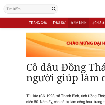
Skip
to
content
TRANG CHỦ
THỜI SỰ
ĐIỂM NHÌN
LỊCH SỬ
Cô dâu Đồng Thá
người giúp làm 
Tú Hảo (SN 1998, xã Thanh Bình, tỉnh Đồng Thá
niên 80. Năm ấy, cha cô tự làm cổng hoa, trang t