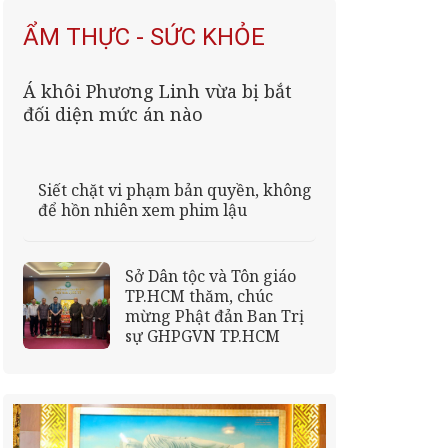
ẨM THỰC - SỨC KHỎE
Á khôi Phương Linh vừa bị bắt
đối diện mức án nào
Siết chặt vi phạm bản quyền, không
để hồn nhiên xem phim lậu
Sở Dân tộc và Tôn giáo
TP.HCM thăm, chúc
mừng Phật đản Ban Trị
sự GHPGVN TP.HCM