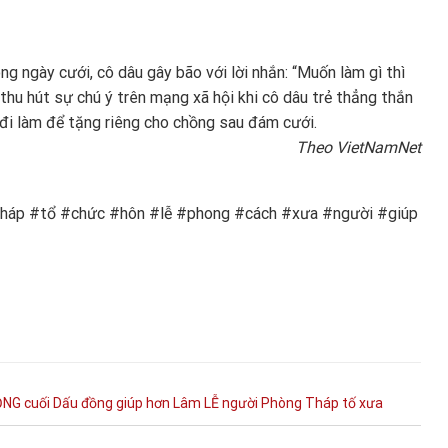
g ngày cưới, cô dâu gây bão với lời nhắn: “Muốn làm gì thì
thu hút sự chú ý trên mạng xã hội khi cô dâu trẻ thẳng thắn
m đi làm để tặng riêng cho chồng sau đám cưới.
Theo VietNamNet
háp #tổ #chức #hôn #lễ #phong #cách #xưa #người #giúp
ỘNG
cuối
Dấu
đồng
giúp
hơn
Lâm
LỄ
người
Phòng
Tháp
tố
xưa