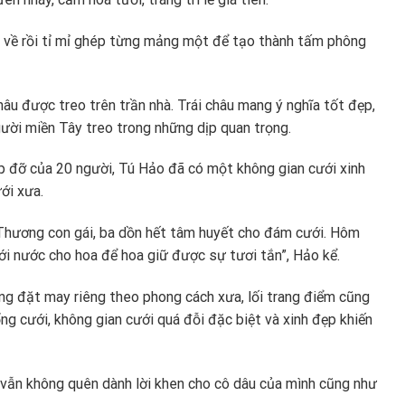
e về rồi tỉ mỉ ghép từng mảng một để tạo thành tấm phông
châu được treo trên trần nhà. Trái châu mang ý nghĩa tốt đẹp,
ời miền Tây treo trong những dịp quan trọng.
úp đỡ của 20 người, Tú Hảo đã có một không gian cưới xinh
ới xưa.
a. Thương con gái, ba dồn hết tâm huyết cho đám cưới. Hôm
ới nước cho hoa để hoa giữ được sự tươi tắn”, Hảo kể.
ắng đặt may riêng theo phong cách xưa, lối trang điểm cũng
g cưới, không gian cưới quá đỗi đặc biệt và xinh đẹp khiến
à vẫn không quên dành lời khen cho cô dâu của mình cũng như