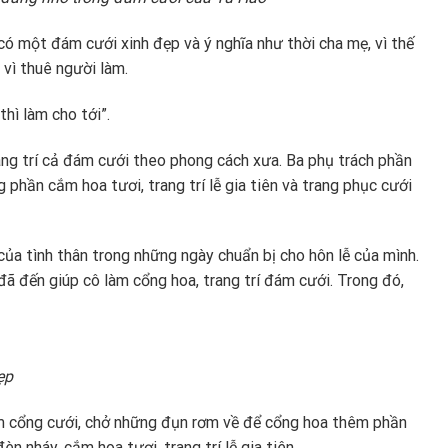
 một đám cưới xinh đẹp và ý nghĩa như thời cha mẹ, vì thế
 vì thuê người làm.
thì làm cho tới”.
rang trí cả đám cưới theo phong cách xưa. Ba phụ trách phần
g phần cắm hoa tươi, trang trí lễ gia tiên và trang phục cưới
ủa tình thân trong những ngày chuẩn bị cho hôn lễ của mình.
 đến giúp cô làm cổng hoa, trang trí đám cưới. Trong đó,
đẹp
àm cổng cưới, chở những đụn rơm về để cổng hoa thêm phần
n nháy, cắm hoa tươi, trang trí lễ gia tiên.