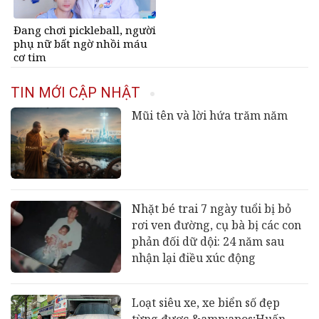
Đang chơi pickleball, người
phụ nữ bất ngờ nhồi máu
cơ tim
TIN MỚI CẬP NHẬT
Mũi tên và lời hứa trăm năm
Nhặt bé trai 7 ngày tuổi bị bỏ
rơi ven đường, cụ bà bị các con
phản đối dữ dội: 24 năm sau
nhận lại điều xúc động
Loạt siêu xe, xe biển số đẹp
từng được &amp;apos;Huấn