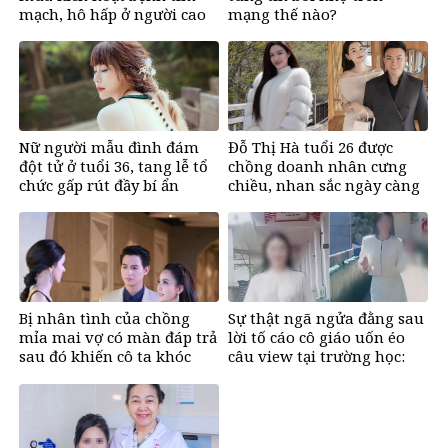
mạch, hô hấp ở người cao
mạng thế nào?
tuổi
Nữ người mẫu đình đám
Đỗ Thị Hà tuổi 26 được
đột tử ở tuổi 36, tang lễ tổ
chồng doanh nhân cưng
chức gấp rút đầy bí ẩn
chiều, nhan sắc ngày càng
rạng rỡ
Bị nhân tình của chồng
Sự thật ngã ngửa đằng sau
mỉa mai vợ có màn đáp trả
lời tố cáo cô giáo uốn éo
sau đó khiến cô ta khóc
câu view tại trường học:
nghẹn
Lời trần tình khiến cộng
đồng mạng xót xa