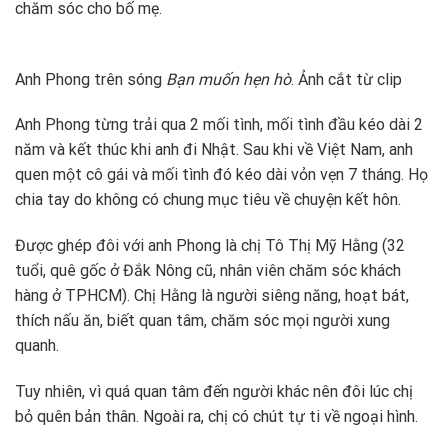
chăm sóc cho bố mẹ.
Anh Phong trên sóng
Bạn muốn hẹn hò
. Ảnh cắt từ clip
Anh Phong từng trải qua 2 mối tình, mối tình đầu kéo dài 2
năm và kết thúc khi anh đi Nhật. Sau khi về Việt Nam, anh
quen một cô gái và mối tình đó kéo dài vỏn vẹn 7 tháng. Họ
chia tay do không có chung mục tiêu về chuyện kết hôn.
Được ghép đôi với anh Phong là chị Tô Thị Mỹ Hằng (32
tuổi, quê gốc ở Đắk Nông cũ, nhân viên chăm sóc khách
hàng ở TPHCM). Chị Hằng là người siêng năng, hoạt bát,
thích nấu ăn, biết quan tâm, chăm sóc mọi người xung
quanh.
Tuy nhiên, vì quá quan tâm đến người khác nên đôi lúc chị
bỏ quên bản thân. Ngoài ra, chị có chút tự ti về ngoại hình.