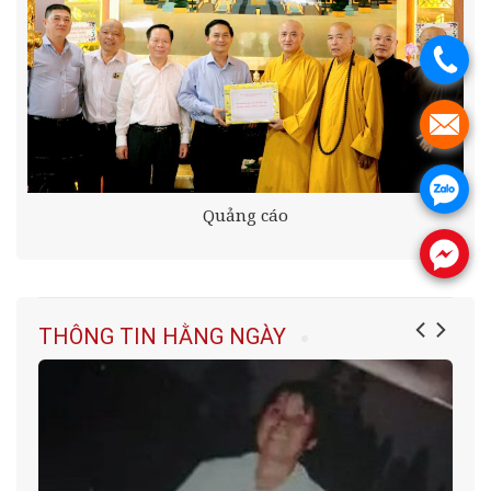
.
.
.
Quảng cáo
.
THÔNG TIN HẰNG NGÀY