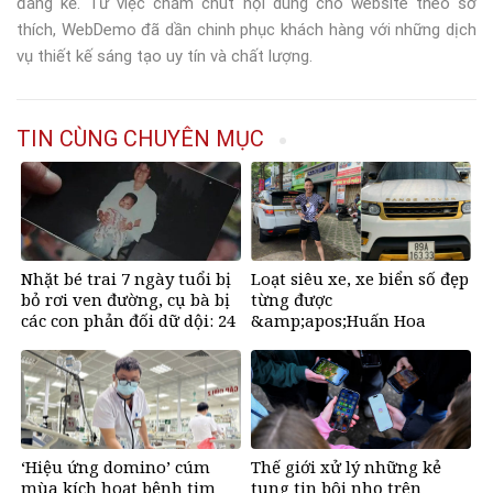
đáng kể. Từ việc chăm chút nội dung cho website theo sở
thích, WebDemo đã dần chinh phục khách hàng với những dịch
vụ thiết kế sáng tạo uy tín và chất lượng.
TIN CÙNG CHUYÊN MỤC
Nhặt bé trai 7 ngày tuổi bị
Loạt siêu xe, xe biển số đẹp
bỏ rơi ven đường, cụ bà bị
từng được
các con phản đối dữ dội: 24
&amp;apos;Huấn Hoa
năm sau nhận lại điều xúc
Hồng&amp;apos; khoe gây
động
sốt mạng
‘Hiệu ứng domino’ cúm
Thế giới xử lý những kẻ
mùa kích hoạt bệnh tim
tung tin bôi nhọ trên