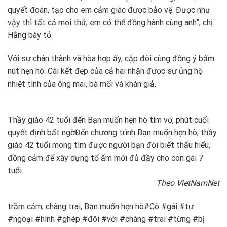
quyết đoán, tạo cho em cảm giác được bảo vệ. Được như
vậy thì tất cả mọi thứ, em có thể đồng hành cùng anh”, chị
Hằng bày tỏ.
Với sự chân thành và hòa hợp ấy, cặp đôi cùng đồng ý bấm
nút hẹn hò. Cái kết đẹp của cả hai nhận được sự ủng hộ
nhiệt tình của ông mai, bà mối và khán giả.
Thầy giáo 42 tuổi đến Bạn muốn hẹn hò tìm vợ, phút cuối
quyết định bất ngờ
Đến chương trình Bạn muốn hẹn hò, thầy
giáo 42 tuổi mong tìm được người bạn đời biết thấu hiểu,
đồng cảm để xây dựng tổ ấm mới đủ đầy cho con gái 7
tuổi.
Theo VietNamNet
trầm cảm, chàng trai, Bạn muốn hẹn hò#Cô #gái #tự
#ngoại #hình #ghép #đôi #với #chàng #trai #từng #bị