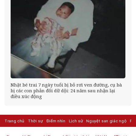
éo
Nhặt bé trai 7 ngày tuổi bị bỏ rơi ven đường, cụ bà
bị các con phản đối dữ dội: 24 năm sau nhận lại
điều xúc động
Trang chủ
Thời sự
Điểm nhìn
Lịch sử
Nguyệt san giác ngộ
Ph