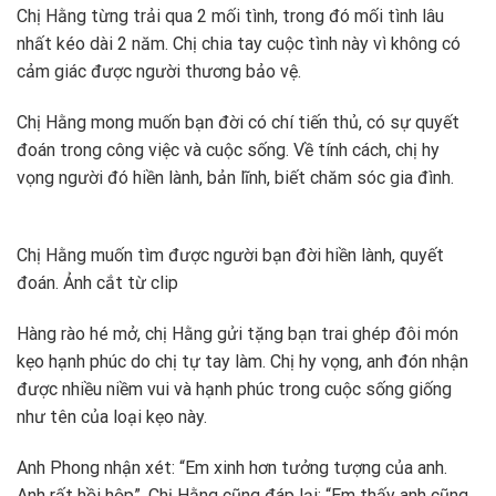
Chị Hằng từng trải qua 2 mối tình, trong đó mối tình lâu
nhất kéo dài 2 năm. Chị chia tay cuộc tình này vì không có
cảm giác được người thương bảo vệ.
Chị Hằng mong muốn bạn đời có chí tiến thủ, có sự quyết
đoán trong công việc và cuộc sống. Về tính cách, chị hy
vọng người đó hiền lành, bản lĩnh, biết chăm sóc gia đình.
Chị Hằng muốn tìm được người bạn đời hiền lành, quyết
đoán. Ảnh cắt từ clip
Hàng rào hé mở, chị Hằng gửi tặng bạn trai ghép đôi món
kẹo hạnh phúc do chị tự tay làm. Chị hy vọng, anh đón nhận
được nhiều niềm vui và hạnh phúc trong cuộc sống giống
như tên của loại kẹo này.
Anh Phong nhận xét: “Em xinh hơn tưởng tượng của anh.
Anh rất hồi hộp”. Chị Hằng cũng đáp lại: “Em thấy anh cũng