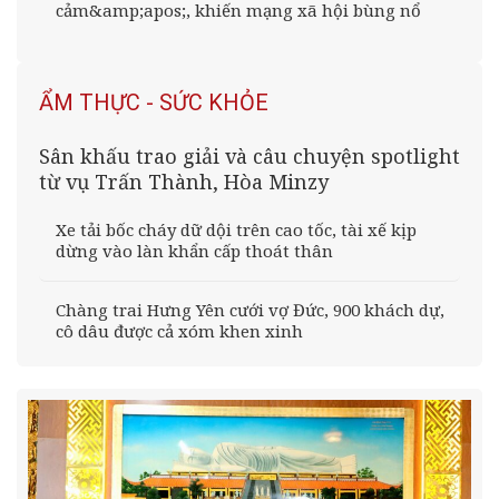
cảm&amp;apos;, khiến mạng xã hội bùng nổ
ẨM THỰC - SỨC KHỎE
Sân khấu trao giải và câu chuyện spotlight
từ vụ Trấn Thành, Hòa Minzy
Xe tải bốc cháy dữ dội trên cao tốc, tài xế kịp
dừng vào làn khẩn cấp thoát thân
Chàng trai Hưng Yên cưới vợ Đức, 900 khách dự,
cô dâu được cả xóm khen xinh