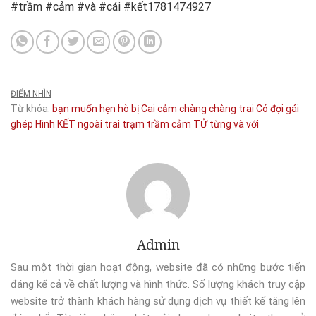
#trầm #cảm #và #cái #kết1781474927
ĐIỂM NHÌN
Từ khóa:
bạn muốn hẹn hò
bị
Cai
cảm
chàng
chàng trai
Có
đợi
gái
ghép
Hình
KẾT
ngoài
trai
trạm
trầm cảm
TỬ
từng
và
với
Admin
Sau một thời gian hoạt động, website đã có những bước tiến
đáng kể cả về chất lượng và hình thức. Số lượng khách truy cập
website trở thành khách hàng sử dụng dịch vụ thiết kế tăng lên