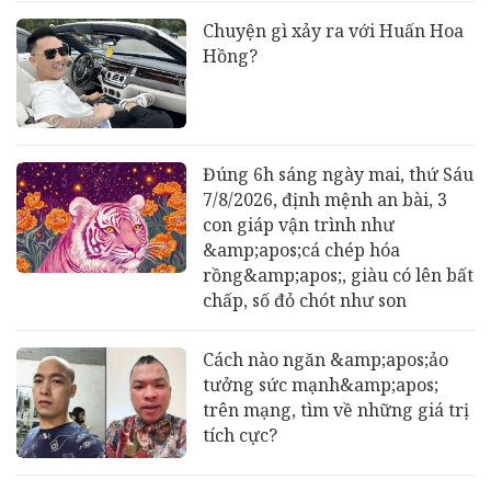
Chuyện gì xảy ra với Huấn Hoa
Hồng?
Đúng 6h sáng ngày mai, thứ Sáu
7/8/2026, định mệnh an bài, 3
con giáp vận trình như
&amp;apos;cá chép hóa
rồng&amp;apos;, giàu có lên bất
chấp, số đỏ chót như son
Cách nào ngăn &amp;apos;ảo
tưởng sức mạnh&amp;apos;
trên mạng, tìm về những giá trị
tích cực?