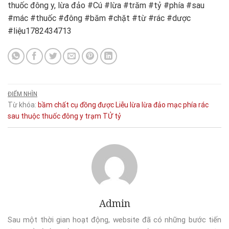
thuốc đông y, lừa đảo #Cú #lừa #trăm #tỷ #phía #sau
#mác #thuốc #đông #băm #chặt #từ #rác #dược
#liệu1782434713
ĐIỂM NHÌN
Từ khóa:
bầm
chất
cụ
đồng
được
Liễu
lừa
lừa đảo
mạc
phía
rác
sau
thuộc
thuốc đông y
trạm
TỬ
tỷ
Admin
Sau một thời gian hoạt động, website đã có những bước tiến