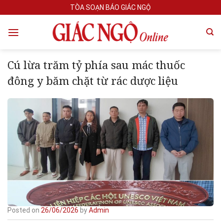
Skip
TÒA SOẠN BÁO GIÁC NGỘ
to
content
Cú lừa trăm tỷ phía sau mác thuốc
đông y băm chặt từ rác dược liệu
Posted on
26/06/2026
by
Admin