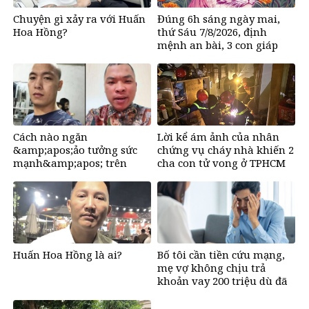
Chuyện gì xảy ra với Huấn
Đúng 6h sáng ngày mai,
Hoa Hồng?
thứ Sáu 7/8/2026, định
mệnh an bài, 3 con giáp
vận trình như
&amp;apos;cá chép hóa
rồng&amp;apos;, giàu có
lên bất chấp, số đỏ chót
như son
Cách nào ngăn
Lời kể ám ảnh của nhân
&amp;apos;ảo tưởng sức
chứng vụ cháy nhà khiến 2
mạnh&amp;apos; trên
cha con tử vong ở TPHCM
mạng, tìm về những giá trị
tích cực?
Huấn Hoa Hồng là ai?
Bố tôi cần tiền cứu mạng,
mẹ vợ không chịu trả
khoản vay 200 triệu dù đã
bán đất