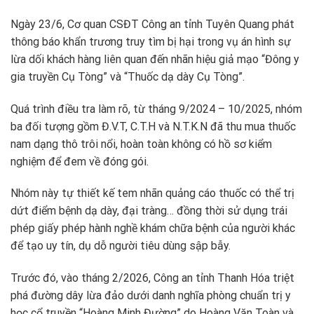
Ngày 23/6, Cơ quan CSĐT Công an tỉnh Tuyên Quang phát
thông báo khẩn trương truy tìm bị hại trong vụ án hình sự
lừa dối khách hàng liên quan đến nhãn hiệu giả mạo “Đông y
gia truyền Cụ Tòng” và “Thuốc dạ dày Cụ Tòng”.
Quá trình điều tra làm rõ, từ tháng 9/2024 – 10/2025, nhóm
ba đối tượng gồm Đ.V.T, C.T.H và N.T.K.N đã thu mua thuốc
nam dạng thô trôi nổi, hoàn toàn không có hồ sơ kiểm
nghiệm để đem về đóng gói.
Nhóm này tự thiết kế tem nhãn quảng cáo thuốc có thể trị
dứt điểm bệnh dạ dày, đại tràng… đồng thời sử dụng trái
phép giấy phép hành nghề khám chữa bệnh của người khác
để tạo uy tín, dụ dỗ người tiêu dùng sập bẫy.
Trước đó, vào tháng 2/2026, Công an tỉnh Thanh Hóa triệt
phá đường dây lừa đảo dưới danh nghĩa phòng chuẩn trị y
học cổ truyền “Hoàng Minh Đường” do Hoàng Văn Toàn và