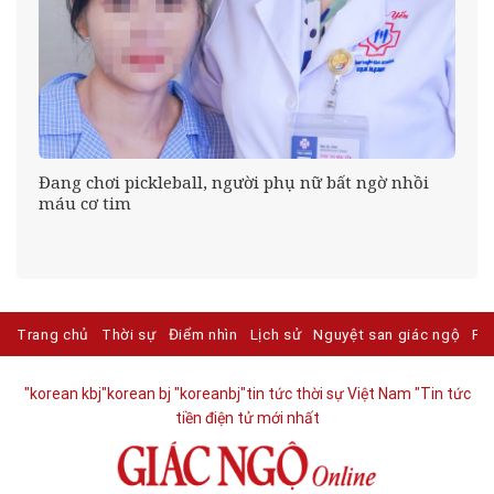
Đang chơi pickleball, người phụ nữ bất ngờ nhồi
máu cơ tim
Trang chủ
Thời sự
Điểm nhìn
Lịch sử
Nguyệt san giác ngộ
Ph
"korean kbj​
"korean bj
"koreanbj​
"tin tức thời sự Việt Nam
"Tin tức
tiền điện tử mới nhất​