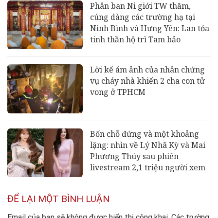
Phân ban Ni giới TW thăm,
cúng dàng các trường hạ tại
Ninh Bình và Hưng Yên: Lan tỏa
tinh thần hộ trì Tam bảo
Lời kể ám ảnh của nhân chứng
vụ cháy nhà khiến 2 cha con tử
vong ở TPHCM
Bốn chỗ đứng và một khoảng
lặng: nhìn về Lý Nhã Kỳ và Mai
Phương Thúy sau phiên
livestream 2,1 triệu người xem
ĐỂ LẠI MỘT BÌNH LUẬN
Email của bạn sẽ không được hiển thị công khai.
Các trường