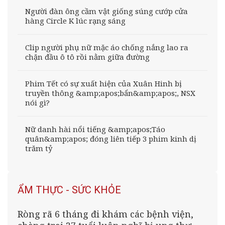
Người đàn ông cầm vật giống súng cướp cửa
hàng Circle K lúc rạng sáng
Clip người phụ nữ mặc áo chống nắng lao ra
chặn đầu ô tô rồi nằm giữa đường
Phim Tết có sự xuất hiện của Xuân Hinh bị
truyền thông &amp;apos;bẩn&amp;apos;, NSX
nói gì?
Nữ danh hài nổi tiếng &amp;apos;Táo
quân&amp;apos; đóng liên tiếp 3 phim kinh dị
trăm tỷ
ẨM THỰC - SỨC KHỎE
Ròng rã 6 tháng đi khám các bệnh viện,