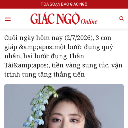
Skip
TÒA SOẠN BÁO GIÁC NGỘ
to
content
Cuối ngày hôm nay (2/7/2026), 3 con
giáp &amp;apos;một bước đụng quý
nhân, hai bước đụng Thần
Tài&amp;apos;, tiền vàng sung túc, vận
trình tung tăng thẳng tiến