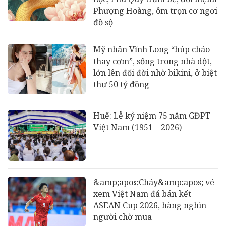
Phượng Hoàng, ôm trọn cơ ngơi
đồ sộ
Mỹ nhân Vĩnh Long “húp cháo
thay cơm”, sống trong nhà dột,
lớn lên đổi đời nhờ bikini, ở biệt
thư 50 tỷ đồng
Huế: Lễ kỷ niệm 75 năm GĐPT
Việt Nam (1951 – 2026)
&amp;apos;Cháy&amp;apos; vé
xem Việt Nam đá bán kết
ASEAN Cup 2026, hàng nghìn
người chờ mua