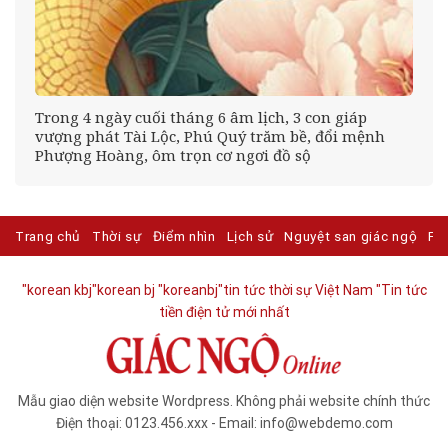
Trong 4 ngày cuối tháng 6 âm lịch, 3 con giáp
vượng phát Tài Lộc, Phú Quý trăm bề, đổi mệnh
Phượng Hoàng, ôm trọn cơ ngơi đồ sộ
Trang chủ
Thời sự
Điểm nhìn
Lịch sử
Nguyệt san giác ngộ
Ph
"korean kbj​
"korean bj
"koreanbj​
"tin tức thời sự Việt Nam
"Tin tức
tiền điện tử mới nhất​
Mẫu giao diện website Wordpress. Không phải website chính thức
Điện thoại: 0123.456.xxx - Email: info@webdemo.com