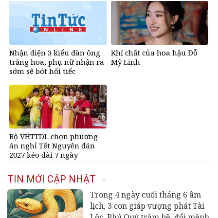
hanh thông một bước lên
hương đổi đời
Nhận diện 3 kiểu đàn ông
Khí chất của hoa hậu Đỗ
trăng hoa, phụ nữ nhận ra
Mỹ Linh
sớm sẽ bớt hối tiếc
Bộ VHTTDL chọn phương
án nghỉ Tết Nguyên đán
2027 kéo dài 7 ngày
TIN MỚI CẬP NHẬT
Trong 4 ngày cuối tháng 6 âm
lịch, 3 con giáp vượng phát Tài
Lộc, Phú Quý trăm bề, đổi mệnh