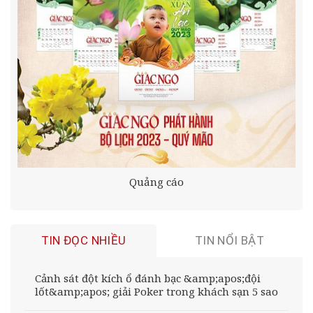
Quảng cáo
TIN ĐỌC NHIỀU
TIN NỔI BẬT
Cảnh sát đột kích ổ đánh bạc &amp;apos;đội
lốt&amp;apos; giải Poker trong khách sạn 5 sao