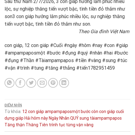
Sau thứ Năm 2/7/2026, 3 con giáp hưởng lắm phúc nhiều
lộc, sự nghiệp thăng tiến vượt bậc, tình tiền đỏ thắm như
son
3 con giáp hưởng lắm phúc nhiều lộc, sự nghiệp thăng
tiến vượt bậc, tình tiền đỏ thắm như son.
Theo Gia đình Việt Nam
con giáp, 12 con giáp #Cuối #ngày #hôm #nay #con #giáp
#ampampaposmột #bước #đụng #quý #nhân #hai #bước
#đụng #Thần #Tàiampampapos #tiền #vàng #sung #túc
#vận #trình #tung #tăng #thẳng #tiến1782951459
ĐIỂM NHÌN
Từ khóa:
12 con giáp
ampampaposmột
bước
còn
con giáp
cuối
dựng
giáp
Hải
hôm
này
Ngày
Nhân
QUÝ
sung
tàiampampapos
Tăng
thận
Thăng
Tiên
trình
tục
từng
vận
vàng