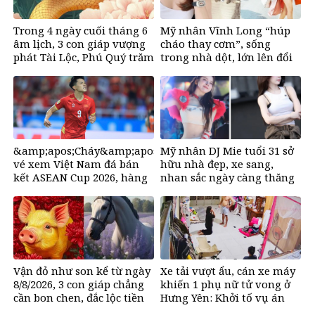
Trong 4 ngày cuối tháng 6
Mỹ nhân Vĩnh Long “húp
âm lịch, 3 con giáp vượng
cháo thay cơm”, sống
phát Tài Lộc, Phú Quý trăm
trong nhà dột, lớn lên đổi
bề, đổi mệnh Phượng
đời nhờ bikini, ở biệt thư
Hoàng, ôm trọn cơ ngơi đồ
50 tỷ đồng
sộ
&amp;apos;Cháy&amp;apos;
Mỹ nhân DJ Mie tuổi 31 sở
vé xem Việt Nam đá bán
hữu nhà đẹp, xe sang,
kết ASEAN Cup 2026, hàng
nhan sắc ngày càng thăng
nghìn người chờ mua
hạng
Vận đỏ như son kể từ ngày
Xe tải vượt ẩu, cán xe máy
8/8/2026, 3 con giáp chẳng
khiến 1 phụ nữ tử vong ở
cần bon chen, đắc lộc tiền
Hưng Yên: Khởi tố vụ án
vào như nước, sự nghiệp