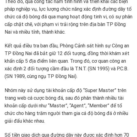
Theo đó, qua công tác nắm tình hình và triển khai các biện
pháp nghiệp vụ, lực lượng chức năng xác định đường dây tổ
chức cá độ bóng đá qua mạng hoạt động tinh vi, có sự phân
cấp chặt chẽ, với phạm vi trải rộng trên địa bàn TP Đồng
Nai và nhiều tỉnh, thành khác.
Kết quả điều tra ban đầu, Phòng Cảnh sát hình sự Công an
TP Đồng Nai đã bắt giữ 12 đối tượng, đồng thời khám xét
khẩn cấp 5 địa điểm liên quan. Trong đó, cơ quan công an
xác định 2 đối tượng cầm đầu là T.N.T. (SN 1995) và P.C.B.
(SN 1989, cùng ngụ TP Đồng Nai).
Nhóm này sử dụng tài khoản cấp độ “Super Master” trên
trang web cá cược bóng đá, sau đó phân thành nhiều tài
khoản cấp dưới như “Master”, “Agent”, “Member” để tổ
chức cho hàng trăm người tham gia cá độ bóng đá ở nhiều
giải đấu khác nhau.
Số tiền giao dịch qua đường dây này được xác định hơn 70