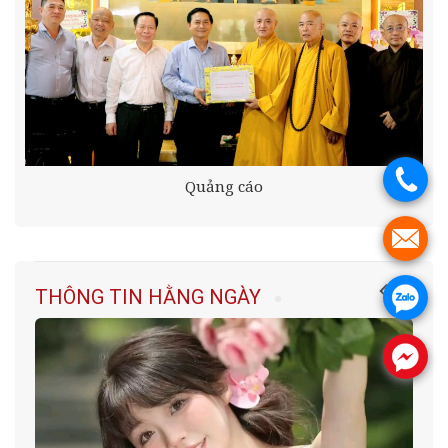
.
Quảng cáo
.
THÔNG TIN HẰNG NGÀY
.
.