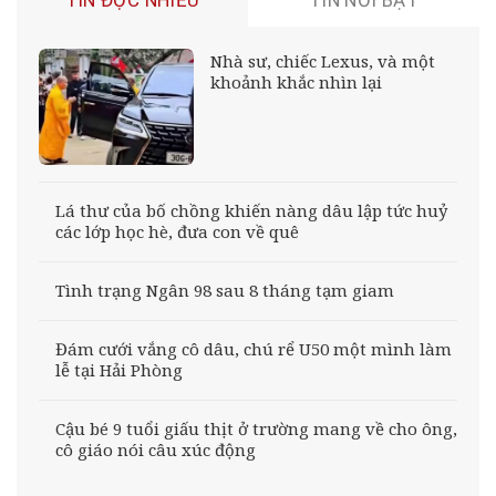
TIN ĐỌC NHIỀU
TIN NỔI BẬT
Nhà sư, chiếc Lexus, và một
khoảnh khắc nhìn lại
Lá thư của bố chồng khiến nàng dâu lập tức huỷ
các lớp học hè, đưa con về quê
Tình trạng Ngân 98 sau 8 tháng tạm giam
Đám cưới vắng cô dâu, chú rể U50 một mình làm
lễ tại Hải Phòng
Cậu bé 9 tuổi giấu thịt ở trường mang về cho ông,
cô giáo nói câu xúc động