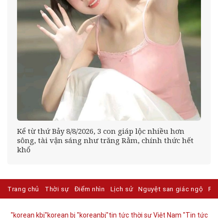
Kể từ thứ Bảy 8/8/2026, 3 con giáp lộc nhiều hơn
sông, tài vận sáng như trăng Rằm, chính thức hết
khổ
Trang chủ
Thời sự
Điểm nhìn
Lịch sử
Nguyệt san giác ngộ
Ph
"korean kbj​
"korean bj
"koreanbj​
"tin tức thời sự Việt Nam
"Tin tức