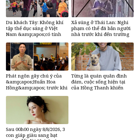
Du khách Tây: Không khí
Xả súng ở Thái Lan: Nghi
tập thể dục sáng ở Việt
phạm có thể đã bắn người
Nam &amp;apos;có tính
nhà trước khi đến trường
gây nghiện rất
cao&amp;apos;
Phát ngôn gây chú ý của
Từng là quán quân đình
&amp;apos;Huấn Hoa
đám, cuộc sống hiện tại
Hồng&amp;apos; trước khi
của Hồng Thanh khiến
tuyên bố tạm dừng mạng
nhiều người bất ngờ
xã hội
Sau 00h00 ngày 8/8/2026, 3
con giáp giàu sang bạt