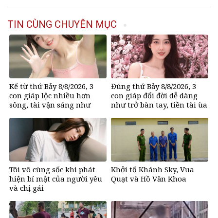
TIN CÙNG CHUYÊN MỤC
Kể từ thứ Bảy 8/8/2026, 3
Đúng thứ Bảy 8/8/2026, 3
con giáp lộc nhiều hơn
con giáp đổi đời dễ dàng
sông, tài vận sáng như
như trở bàn tay, tiền tài ùa
trăng Rằm, chính thức hết
tới, ngồi không lộc cũng
khổ
đến
Tôi vô cùng sốc khi phát
Khởi tố Khánh Sky, Vua
hiện bí mật của người yêu
Quạt và Hồ Văn Khoa
và chị gái