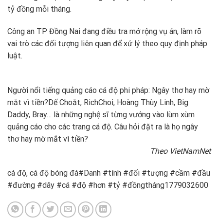
tỷ đồng mỗi tháng.
Công an TP Đồng Nai đang điều tra mở rộng vụ án, làm rõ
vai trò các đối tượng liên quan để xử lý theo quy định pháp
luật.
Người nổi tiếng quảng cáo cá độ phi pháp: Ngây thơ hay mờ
mắt vì tiền?
Dế Choắt, RichChoi, Hoàng Thùy Linh, Big
Daddy, Bray… là những nghệ sĩ từng vướng vào lùm xùm
quảng cáo cho các trang cá độ. Câu hỏi đặt ra là họ ngây
thơ hay mờ mắt vì tiền?
Theo VietNamNet
cá độ, cá độ bóng đá#Danh #tính #đối #tượng #cầm #đầu
#đường #dây #cá #độ #hơn #tỷ #đồngtháng1779032600