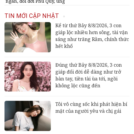
ngàn, đổi đời Phú Quý, ung
dung có của đầy nhà, ngày
càng hưng thịnh sung túc
TIN MỚI CẬP NHẬT
Kể từ thứ Bảy 8/8/2026, 3 con
giáp lộc nhiều hơn sông, tài vận
sáng như trăng Rằm, chính thức
hết khổ
Đúng thứ Bảy 8/8/2026, 3 con
giáp đổi đời dễ dàng như trở
bàn tay, tiền tài ùa tới, ngồi
không lộc cũng đến
Tôi vô cùng sốc khi phát hiện bí
mật của người yêu và chị gái