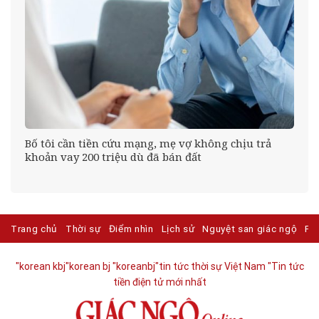
Bố tôi cần tiền cứu mạng, mẹ vợ không chịu trả
khoản vay 200 triệu dù đã bán đất
Trang chủ
Thời sự
Điểm nhìn
Lịch sử
Nguyệt san giác ngộ
Ph
"korean kbj​
"korean bj
"koreanbj​
"tin tức thời sự Việt Nam
"Tin tức
tiền điện tử mới nhất​