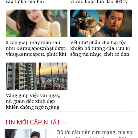
cấp từ bố của hai
vì cáo buộc lừa đảo 500 tỷ
con&amp;apos;
đồng
3 con giáp may mắn sau
Vết nhơ phản cha hại tộc
như &amp;apos;nhặt được
khiến hổ tướng của Lưu Bị
vàng&amp;apos;, phúc khí
sống tủi nhục, chết cô đơn
tràn đầy, dễ giàu sụ chỉ sau
một đêm sau ngày 6/8/2026
Vắng giúp việc vài ngày,
nữ giám đốc xinh đẹp
khiến chồng ngỡ ngàng
TIN MỚI CẬP NHẬT
Bố tôi cần tiền cứu mạng, mẹ vợ