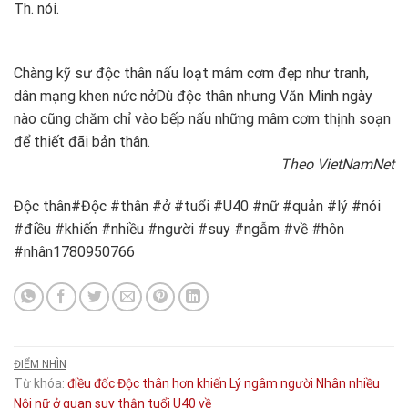
Th. nói.
Chàng kỹ sư độc thân nấu loạt mâm cơm đẹp như tranh,
dân mạng khen nức nở
Dù độc thân nhưng Văn Minh ngày
nào cũng chăm chỉ vào bếp nấu những mâm cơm thịnh soạn
để thiết đãi bản thân.
Theo VietNamNet
Độc thân#Độc #thân #ở #tuổi #U40 #nữ #quản #lý #nói
#điều #khiến #nhiều #người #suy #ngẫm #về #hôn
#nhân1780950766
ĐIỂM NHÌN
Từ khóa:
điều
đốc
Độc thân
hơn
khiến
Lý
ngâm
người
Nhân
nhiều
Nội
nữ
ở
quan
suy
thận
tuổi
U40
về