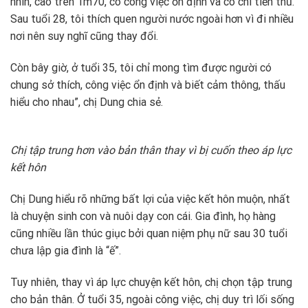
nhìn, cao trên 1m70, có công việc ổn định và có chí tiến thủ.
Sau tuổi 28, tôi thích quen người nước ngoài hơn vì đi nhiều
nơi nên suy nghĩ cũng thay đổi.
Còn bây giờ, ở tuổi 35, tôi chỉ mong tìm được người có
chung sở thích, công việc ổn định và biết cảm thông, thấu
hiểu cho nhau”, chị Dung chia sẻ.
Chị tập trung hơn vào bản thân thay vì bị cuốn theo áp lực
kết hôn
Chị Dung hiểu rõ những bất lợi của việc kết hôn muộn, nhất
là chuyện sinh con và nuôi dạy con cái. Gia đình, họ hàng
cũng nhiều lần thúc giục bởi quan niệm phụ nữ sau 30 tuổi
chưa lập gia đình là “ế”.
Tuy nhiên, thay vì áp lực chuyện kết hôn, chị chọn tập trung
cho bản thân. Ở tuổi 35, ngoài công việc, chị duy trì lối sống