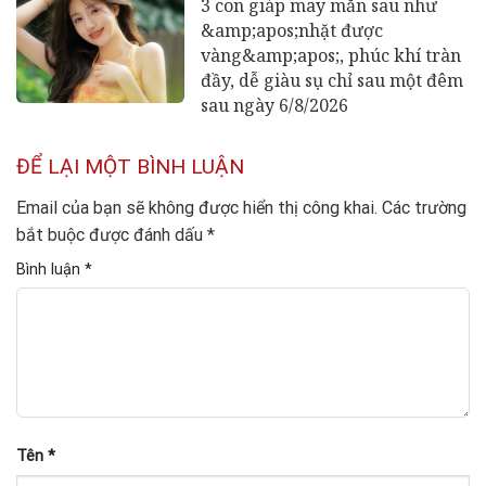
3 con giáp may mắn sau như
&amp;apos;nhặt được
vàng&amp;apos;, phúc khí tràn
đầy, dễ giàu sụ chỉ sau một đêm
sau ngày 6/8/2026
ĐỂ LẠI MỘT BÌNH LUẬN
Email của bạn sẽ không được hiển thị công khai.
Các trường
bắt buộc được đánh dấu
*
Bình luận
*
Tên
*