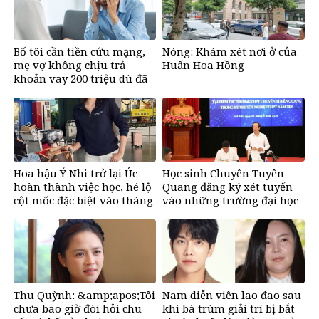
Bố tôi cần tiền cứu mạng,
Nóng: Khám xét nơi ở của
mẹ vợ không chịu trả
Huấn Hoa Hồng
khoản vay 200 triệu dù đã
bán đất
Hoa hậu Ý Nhi trở lại Úc
Học sinh Chuyên Tuyên
hoàn thành việc học, hé lộ
Quang đăng ký xét tuyển
cột mốc đặc biệt vào tháng
vào những trường đại học
11
nào?
Thu Quỳnh: &amp;apos;Tôi
Nam diễn viên lao đao sau
chưa bao giờ đòi hỏi chu
khi bà trùm giải trí bị bắt