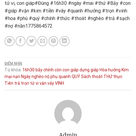
tử vi, con giáp#Đúng #16h30 #ngày #mai #thứ #Bảy #con
#giáp #vận #kim #tiền #vây #quanh #hưởng #trọn #vinh
#hoa #phú #quý #chính #thức #thoát #nghèo #trả #sạch
#nợ #nần1775864572
ĐIỂM NHÌN
Từ khóa:
16h30
bẫy
chính
còn
con giáp
dựng
giáp
Hòa
hưởng
Kim
mại
nạn
Ngày
nghèo
nộ
phụ
quanh
QUÝ
Sách
thoát
THỨ
thực
Tiên
trả
trọn
tử vi
vận
váy
VINH
Admin