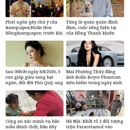
Phát ngôn gây chú ý của
Từng là quán quân đình
&amp;apos;Huấn Hoa
đám, cuộc sống hiện tại
Hồng&amp;apos; trước khi
của Hồng Thanh khiến
tuyên bố tạm dừng mạng
nhiều người bất ngờ
xã hội
Sau 00h00 ngày 8/8/2026, 3
Mai Phương Thúy đăng
con giáp giàu sang bạt
ảnh Rolls-Royce Phantom
ngàn, đổi đời Phú Quý, ung
siêu hiếm trong ngày sinh
dung có của đầy nhà, ngày
nhật, chỉ có 10 chiếc trên
càng hưng thịnh sung túc
thế giới, giá gần 68 tỷ đồng
Công an xác minh vụ bảo
Hà Nội: Khởi tố 2 đối tượng
mẫu đánh chửi, bắn dây
trộn Paracetamol vào