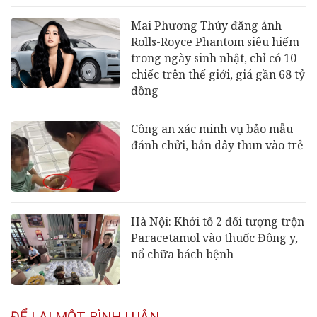
Mai Phương Thúy đăng ảnh
Rolls-Royce Phantom siêu hiếm
trong ngày sinh nhật, chỉ có 10
chiếc trên thế giới, giá gần 68 tỷ
đồng
Công an xác minh vụ bảo mẫu
đánh chửi, bắn dây thun vào trẻ
Hà Nội: Khởi tố 2 đối tượng trộn
Paracetamol vào thuốc Đông y,
nổ chữa bách bệnh
ĐỂ LẠI MỘT BÌNH LUẬN