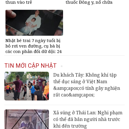
thun vào trẻ
thuốc Đông y, nổ chữa
bách bệnh
Nhặt bé trai 7 ngày tuổi bị
bỏ rơi ven đường, cụ bà bị
các con phản đối dữ dội: 24
năm sau nhận lại điều xúc
động
TIN MỚI CẬP NHẬT
Du khách Tây: Không khí tập
thể dục sáng ở Việt Nam
&amp;apos;có tính gây nghiện
rất cao&amp;apos;
Xả súng ở Thái Lan: Nghi phạm
có thể đã bắn người nhà trước
khi đến trường