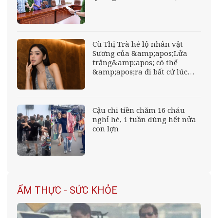
Cù Thị Trà hé lộ nhân vật
Sương của &amp;apos;Lửa
trắng&amp;apos; có thể
&amp;apos;ra đi bất cứ lúc
nào&amp;apos;
Cậu chi tiền chăm 16 cháu
nghỉ hè, 1 tuần dùng hết nửa
con lợn
ẨM THỰC - SỨC KHỎE