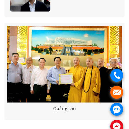
.
.
Quảng cáo
.
.