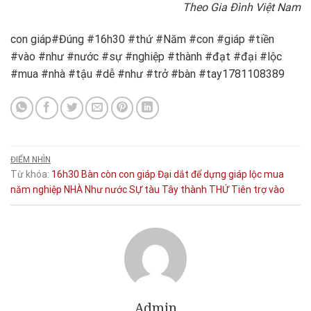
Theo Gia Đình Việt Nam
con giáp#Đúng #16h30 #thứ #Năm #con #giáp #tiền
#vào #như #nước #sự #nghiệp #thành #đạt #đại #lộc
#mua #nhà #tậu #dễ #như #trở #bàn #tay1781108389
ĐIỂM NHÌN
Từ khóa:
16h30
Bàn
còn
con giáp
Đại
dắt
để
dựng
giáp
lộc
mua
năm
nghiệp
NHÀ
Như
nước
SỰ
tàu
Tây
thành
THỨ
Tiên
trợ
vào
Admin