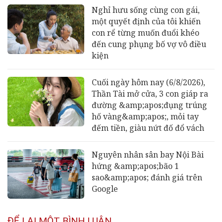
Nghỉ hưu sống cùng con gái,
một quyết định của tôi khiến
con rể từng muốn đuổi khéo
đến cung phụng bố vợ vô điều
kiện
Cuối ngày hôm nay (6/8/2026),
Thần Tài mở cửa, 3 con giáp ra
đường &amp;apos;đụng trúng
hố vàng&amp;apos;, mỏi tay
đếm tiền, giàu nứt đố đổ vách
Nguyên nhân sân bay Nội Bài
hứng &amp;apos;bão 1
sao&amp;apos; đánh giá trên
Google
ĐỂ LẠI MỘT BÌNH LUẬN