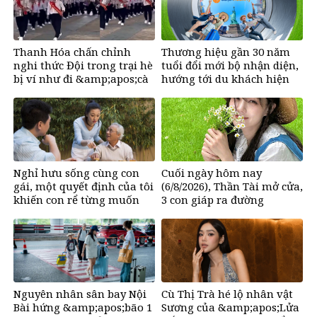
Thanh Hóa chấn chỉnh
Thương hiệu gần 30 năm
nghi thức Đội trong trại hè
tuổi đổi mới bộ nhận diện,
bị ví như đi &amp;apos;cà
hướng tới du khách hiện
thọt&amp;apos;
đại
Nghỉ hưu sống cùng con
Cuối ngày hôm nay
gái, một quyết định của tôi
(6/8/2026), Thần Tài mở cửa,
khiến con rể từng muốn
3 con giáp ra đường
đuổi khéo đến cung phụng
&amp;apos;đụng trúng hố
bố vợ vô điều kiện
vàng&amp;apos;, mỏi tay
đếm tiền, giàu nứt đố đổ
vách
Nguyên nhân sân bay Nội
Cù Thị Trà hé lộ nhân vật
Bài hứng &amp;apos;bão 1
Sương của &amp;apos;Lửa