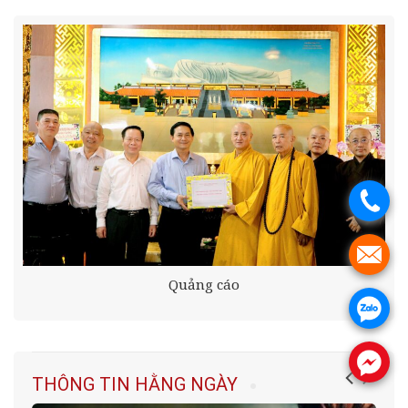
.
.
Quảng cáo
.
.
THÔNG TIN HẰNG NGÀY