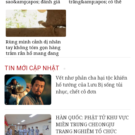
sao&amp;apos; đánh giá
trắng&amp;apos; có thể
trên Google
&amp;apos;ra đi bất cứ lúc
nào&amp;apos;
Rùng mình cảnh dị nhân
tay không tóm gọn hàng
trăm rắn hổ mang đang
bủa vây trường học
TIN MỚI CẬP NHẬT
Vết nhơ phản cha hại tộc khiến
hổ tướng của Lưu Bị sống tủi
nhục, chết cô đơn
HÀN QUỐC: PHẬT TỬ KHU VỰC
MIỀN TRUNG CHEONGJU
TRANG NGHIÊM TỔ CHỨC