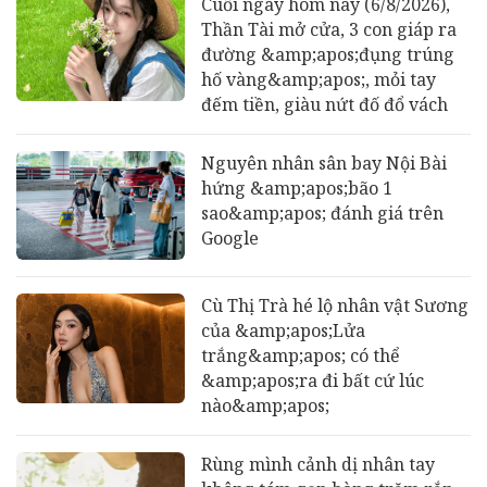
Cuối ngày hôm nay (6/8/2026),
Thần Tài mở cửa, 3 con giáp ra
đường &amp;apos;đụng trúng
hố vàng&amp;apos;, mỏi tay
đếm tiền, giàu nứt đố đổ vách
Nguyên nhân sân bay Nội Bài
hứng &amp;apos;bão 1
sao&amp;apos; đánh giá trên
Google
Cù Thị Trà hé lộ nhân vật Sương
của &amp;apos;Lửa
trắng&amp;apos; có thể
&amp;apos;ra đi bất cứ lúc
nào&amp;apos;
Rùng mình cảnh dị nhân tay