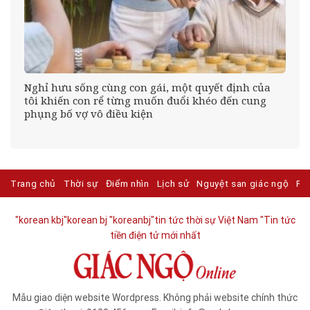
Đó
Nghỉ hưu sống cùng con gái, một quyết định của
tôi khiến con rể từng muốn đuổi khéo đến cung
phụng bố vợ vô điều kiện
Trang chủ
Thời sự
Điểm nhìn
Lịch sử
Nguyệt san giác ngộ
Ph
"korean kbj​
"korean bj
"koreanbj​
"tin tức thời sự Việt Nam
"Tin tức
tiền điện tử mới nhất​
Mẫu giao diện website Wordpress. Không phải website chính thức