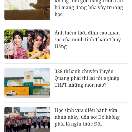
không tóm gọn hàng trăm rắn
hổ mang đang bủa vây trường
học
Ảnh hiếm thời đỉnh cao nhan
sắc của minh tinh Thẩm Thuý
Hằng
328 thí sinh chuyên Tuyên
Quang phải thi lại tốt nghiệp
THPT những môn nào?
Học sinh vừa diễu hành vừa
nhún nhảy, uốn éo: Đó không
phải là nghi thức Đội