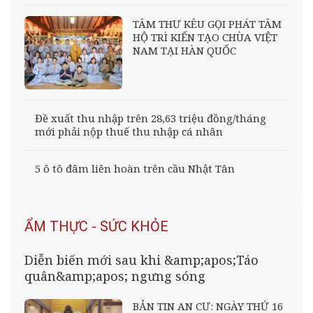
TÂM THƯ KÊU GỌI PHÁT TÂM
HỘ TRÌ KIẾN TẠO CHÙA VIỆT
NAM TẠI HÀN QUỐC
Đề xuất thu nhập trên 28,63 triệu đồng/tháng
mới phải nộp thuế thu nhập cá nhân
5 ô tô đâm liên hoàn trên cầu Nhật Tân
ẨM THỰC - SỨC KHỎE
Diễn biến mới sau khi &amp;apos;Táo
quân&amp;apos; ngưng sóng
BẢN TIN AN CƯ: NGÀY THỨ 16