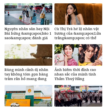
đuổi khéo đến cung phụng
&amp;apos;đụng trúng hố
bố vợ vô điều kiện
vàng&amp;apos;, mỏi tay
đếm tiền, giàu nứt đố đổ
vách
Nguyên nhân sân bay Nội
Cù Thị Trà hé lộ nhân vật
Bài hứng &amp;apos;bão 1
Sương của &amp;apos;Lửa
sao&amp;apos; đánh giá
trắng&amp;apos; có thể
trên Google
&amp;apos;ra đi bất cứ lúc
nào&amp;apos;
Rùng mình cảnh dị nhân
Ảnh hiếm thời đỉnh cao
tay không tóm gọn hàng
nhan sắc của minh tinh
trăm rắn hổ mang đang
Thẩm Thuý Hằng
bủa vây trường học