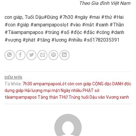
Theo Gia đình Việt Nam
con giáp, Tuổi Dậu#Đúng #7h30 #ngày #mai #thứ #Hai
#con #giáp #ampampaposlọt #vào #mắt #xanh #Thần
#Tàiampampapos #trúng #số #độc #đắc #công #danh
#vượng #phát #tăng #lương #nhiều #số1782035391
ĐIỂM NHÌN
Từ khóa:
7h30
ampampaposLót
còn
con giáp
CỘNG
đặc
DANH
đốc
dựng
giáp
Hải
lượng
mại
mặt
Ngày
nhiều
PHẬT
sở
tàiampampapos
Tăng
thận
THỨ
Trúng
tuổi Dậu
vào
Vương
xanh