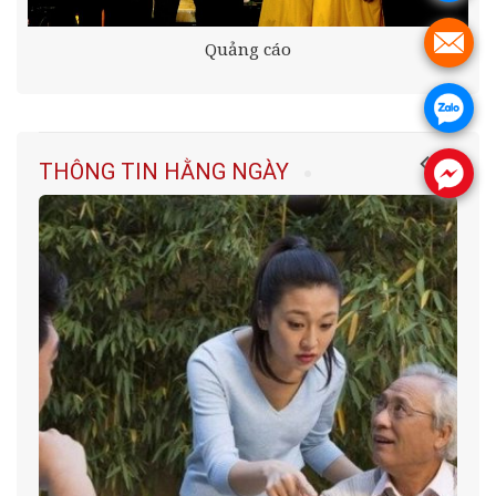
.
Quảng cáo
.
THÔNG TIN HẰNG NGÀY
.