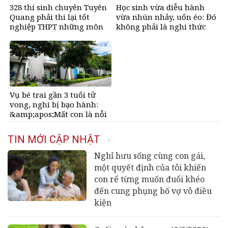
328 thí sinh chuyên Tuyên
Học sinh vừa diễu hành
Quang phải thi lại tốt
vừa nhún nhảy, uốn éo: Đó
nghiệp THPT những môn
không phải là nghi thức
nào?
Đội
Vụ bé trai gần 3 tuổi tử
vong, nghi bị bạo hành:
&amp;apos;Mất con là nỗi
đau quá lớn&amp;apos;
TIN MỚI CẬP NHẬT
Nghỉ hưu sống cùng con gái,
một quyết định của tôi khiến
con rể từng muốn đuổi khéo
đến cung phụng bố vợ vô điều
kiện