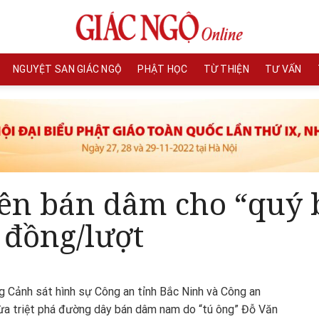
NGUYỆT SAN GIÁC NGỘ
PHẬT HỌC
TỪ THIỆN
TƯ VẤN
n bán dâm cho “quý b
 đồng/lượt
g Cảnh sát hình sự Công an tỉnh Bắc Ninh và Công an
a triệt phá đường dây bán dâm nam do “tú ông” Đỗ Văn