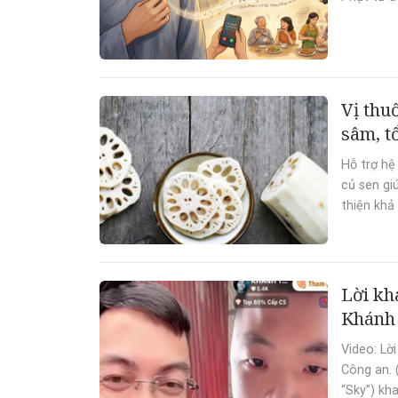
Vị thu
sâm, t
Hỗ trợ hệ
củ sen gi
thiện khả
Lời kh
Khánh
Video: Lờ
Công an. 
“Sky”) kh