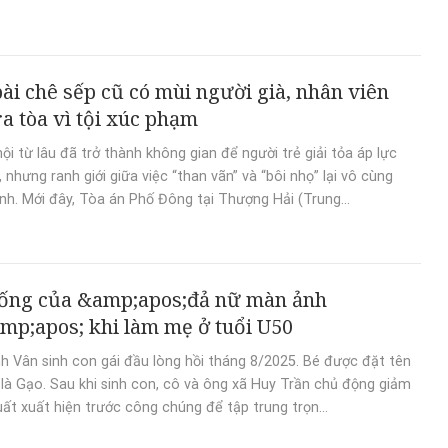
ài chê sếp cũ có mùi người già, nhân viên
ra tòa vì tội xúc phạm
ội từ lâu đã trở thành không gian để người trẻ giải tỏa áp lực
 nhưng ranh giới giữa việc “than vãn” và “bôi nhọ” lại vô cùng
. Mới đây, Tòa án Phố Đông tại Thượng Hải (Trung...
ống của &amp;apos;đả nữ màn ảnh
mp;apos; khi làm mẹ ở tuổi U50
 Vân sinh con gái đầu lòng hồi tháng 8/2025. Bé được đặt tên
là Gạo. Sau khi sinh con, cô và ông xã Huy Trần chủ động giảm
uất xuất hiện trước công chúng để tập trung trọn...