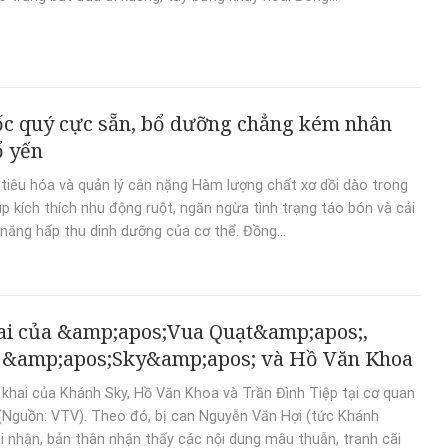
ốc quý cực sẵn, bổ dưỡng chẳng kém nhân
ổ yến
 tiêu hóa và quản lý cân nặng Hàm lượng chất xơ dồi dào trong
úp kích thích nhu động ruột, ngăn ngừa tình trạng táo bón và cải
 năng hấp thu dinh dưỡng của cơ thể. Đồng...
ai của &amp;apos;Vua Quạt&amp;apos;,
 &amp;apos;Sky&amp;apos; và Hồ Văn Khoa
i khai của Khánh Sky, Hồ Văn Khoa và Trần Đình Tiệp tại cơ quan
(Nguồn: VTV). Theo đó, bị can Nguyễn Văn Hợi (tức Khánh
ai nhận, bản thân nhận thấy các nội dung mâu thuẫn, tranh cãi