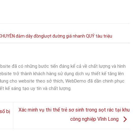
CHUYÊN
đảm
dây
đồnglượt
đường
giá
nhanh
QUÝ
tàu
triệu
bsite đã có những bước tiến đáng kể cả về chất lượng và hình
bsite trở thành khách hàng sử dụng dịch vụ thiết kế tăng lên
 dung cho website theo sở thích, WebDemo đã dần chinh phục
ết kế sáng tạo uy tín và chất lượng.
Xác minh vụ thi thể trẻ sơ sinh trong sọt rác tại khu
số bị
công nghiệp Vĩnh Long