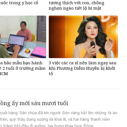
huốc trong y học cổ
tương thích với con, chồng
nghẹn ngào tiết lộ bí mật
ủa bảo mẫu bạo hành
3 việc các ca sĩ nên làm ngay sau
é 2 tuổi ở trường mầm
khi Phương Diễm Huyền bị khởi
PHCM
tố
ồng ấy mới sáu mươi tuổi
cuối hàng. Sân chùa đã kín người. Đèn vàng hắt lên những tà áo
trên, quý thầy đang xướng lời khai lễ, và hai hàng thanh niên
o trắng bắt đầu đi xuống, tay bưng khay hoa. Bông...