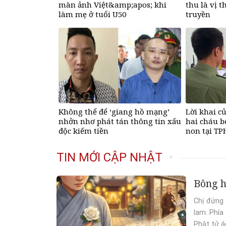
màn ảnh Việt&amp;apos; khi
thu là vị t
làm mẹ ở tuổi U50
truyền
Không thể để ‘giang hồ mạng’
Lời khai c
nhởn nhơ phát tán thông tin xấu
hai cháu b
độc kiếm tiền
non tại T
TIN MỚI CẬP NHẬT
Bông h
Chị đứng 
lam. Phía 
Phật tử á