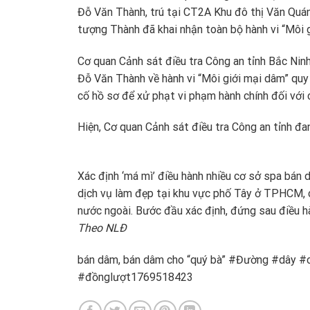
Đỗ Văn Thành, trú tại CT2A Khu đô thị Văn Quán
tượng Thành đã khai nhận toàn bộ hành vi “Môi 
Cơ quan Cảnh sát điều tra Công an tỉnh Bắc Ninh 
Đỗ Văn Thành về hành vi “Môi giới mại dâm” quy 
cố hồ sơ để xử phạt vi phạm hành chính đối với
Hiện, Cơ quan Cảnh sát điều tra Công an tỉnh đan
Xác định ‘má mì’ điều hành nhiều cơ sở spa bá
dịch vụ làm đẹp tại khu vực phố Tây ở TPHCM, c
nước ngoài. Bước đầu xác định, đứng sau điều hà
Theo NLĐ
bán dâm, bán dâm cho “quý bà” #Đường #dây #
#đồnglượt1769518423