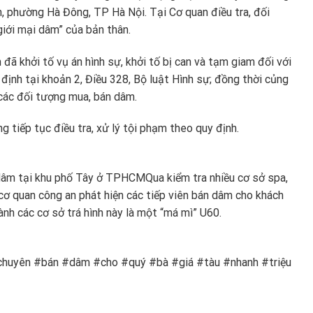
, phường Hà Đông, TP Hà Nội. Tại Cơ quan điều tra, đối
giới mại dâm” của bản thân.
đã khởi tố vụ án hình sự, khởi tố bị can và tạm giam đối với
định tại khoản 2, Điều 328, Bộ luật Hình sự; đồng thời củng
 các đối tượng mua, bán dâm.
g tiếp tục điều tra, xử lý tội phạm theo quy định.
n dâm tại khu phố Tây ở TPHCM
Qua kiểm tra nhiều cơ sở spa,
ơ quan công an phát hiện các tiếp viên bán dâm cho khách
nh các cơ sở trá hình này là một “má mì” U60.
chuyên #bán #dâm #cho #quý #bà #giá #tàu #nhanh #triệu