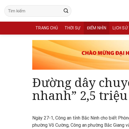
Skip
to
content
TRANG CHỦ
THỜI SỰ
ĐIỂM NHÌN
LỊCH SỬ
Đường dây chuyê
nhanh” 2,5 triệu
Ngày 27-1, Công an tỉnh Bắc Ninh cho biết Phòn
phường Võ Cường, Công an phường Bắc Giang vừ