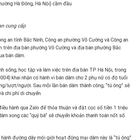
phường Hà Đông, Hà Nội) cầm đầu.
an cung cấp
ông an tỉnh Bắc Ninh, Công an phường Võ Cường và Công an
ạn trên địa bàn phường Võ Cường và địa bàn phường Bắc
mua bán dâm.
h sống, học tập và làm việc trên địa bàn TP Hà Nội, trong
04) khai nhận có hành vi bán dâm cho 2 phụ nữ có độ tuổi
đồng/lượt/người. Sau mỗi lần bán dâm thành công, “tú ông” sẽ
à chi phí di chuyển.
 điều hành qua Zalo để thỏa thuận và đặt cọc số tiền 1 triệu
dâm xong các “quý bà” sẽ chuyển khoản thanh toán nốt số
ều hành đường dây môi giới hoạt động mại dâm này là “tú ông”