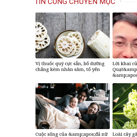
TIN CÙNG CHUYÊN MỤC
Vị thuốc quý cực sẵn, bổ dưỡng
Lời khai 
chẳng kém nhân sâm, tổ yến
Quạt&amp;
&amp;apos
Hồ Văn Kh
Cuộc sống của &amp;apos;đả nữ
Loài cây g