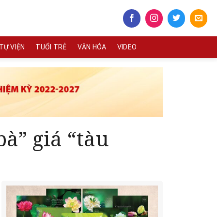
TỰ VIỆN
TUỔI TRẺ
VĂN HÓA
VIDEO
à” giá “tàu