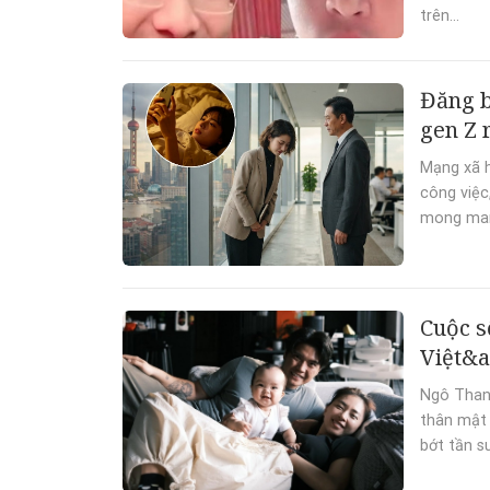
trên...
Đăng b
gen Z 
Mạng xã h
công việc,
mong manh
Cuộc s
Việt&a
Ngô Thanh
thân mật 
bớt tần s