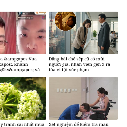
của &amp;apos;Vua
Đăng bài chê sếp cũ có mùi
apos;, Khánh
người già, nhân viên gen Z ra
;Sky&amp;apos; và
tòa vì tội xúc phạm
oa
ây tranh cãi nhất mùa
Xét nghiệm để kiểm tra máu