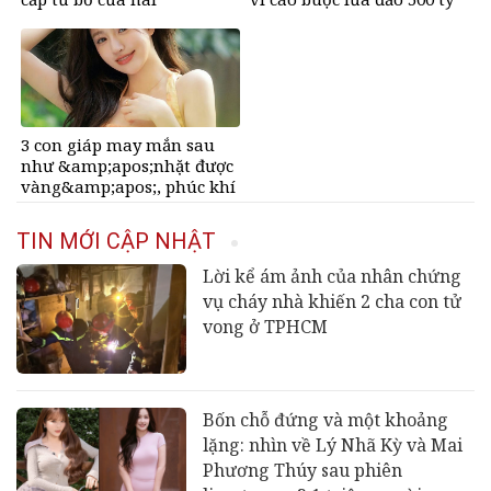
con&amp;apos;
đồng
3 con giáp may mắn sau
như &amp;apos;nhặt được
vàng&amp;apos;, phúc khí
tràn đầy, dễ giàu sụ chỉ sau
một đêm sau ngày 6/8/2026
TIN MỚI CẬP NHẬT
Lời kể ám ảnh của nhân chứng
vụ cháy nhà khiến 2 cha con tử
vong ở TPHCM
Bốn chỗ đứng và một khoảng
lặng: nhìn về Lý Nhã Kỳ và Mai
Phương Thúy sau phiên