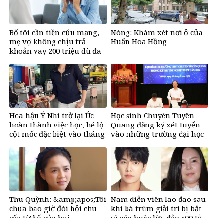
Bố tôi cần tiền cứu mạng,
Nóng: Khám xét nơi ở của
mẹ vợ không chịu trả
Huấn Hoa Hồng
khoản vay 200 triệu dù đã
bán đất
Hoa hậu Ý Nhi trở lại Úc
Học sinh Chuyên Tuyên
hoàn thành việc học, hé lộ
Quang đăng ký xét tuyển
cột mốc đặc biệt vào tháng
vào những trường đại học
11
nào?
Thu Quỳnh: &amp;apos;Tôi
Nam diễn viên lao đao sau
chưa bao giờ đòi hỏi chu
khi bà trùm giải trí bị bắt
cấp từ bố của hai
vì cáo buộc lừa đảo 500 tỷ