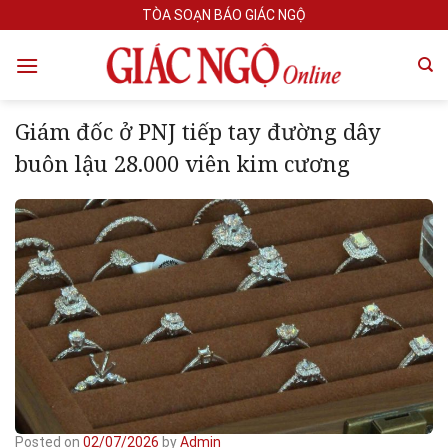
Skip
TÒA SOẠN BÁO GIÁC NGỘ
to
content
Giám đốc ở PNJ tiếp tay đường dây
buôn lậu 28.000 viên kim cương
Posted on
02/07/2026
by
Admin