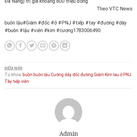
Đà Nẵng) trị giá khoảng 800 triệu đồng.
Theo VTC News
buôn lậu#Giám #đốc #ở #PNJ #tiếp #tay #đường #dây
#buôn #lậu #viên #kim #cương1783006490
ĐIỂM NHÌN
Từ khóa:
buồn
buôn lậu
Cường
dây
đốc
đường
Giám
Kim
lau
ở
PNJ
Tây
tiếp
viên
Admin