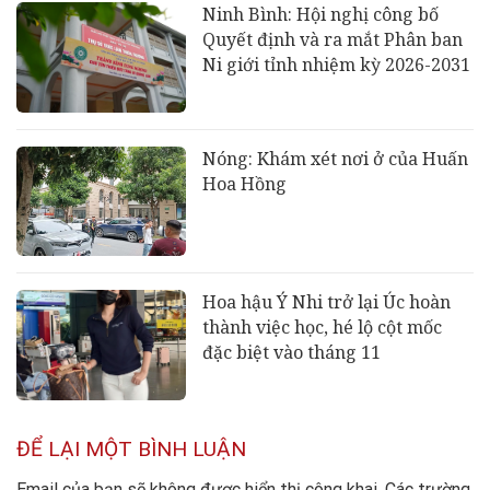
Ninh Bình: Hội nghị công bố
Quyết định và ra mắt Phân ban
Ni giới tỉnh nhiệm kỳ 2026-2031
Nóng: Khám xét nơi ở của Huấn
Hoa Hồng
Hoa hậu Ý Nhi trở lại Úc hoàn
thành việc học, hé lộ cột mốc
đặc biệt vào tháng 11
ĐỂ LẠI MỘT BÌNH LUẬN
Email của bạn sẽ không được hiển thị công khai.
Các trường