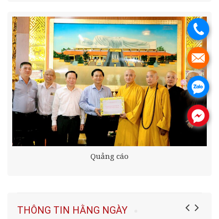
.
.
.
.
Quảng cáo
THÔNG TIN HẰNG NGÀY